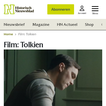
Abonneren
Account
Menu
Nieuwsbrief
Magazine
HN Actueel
Shop
Ge
Home
Film: Tolkien
Film: Tolkien
Zoek