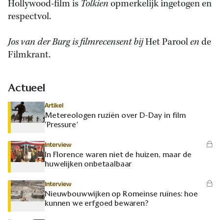
Hollywood-film is
Tolkien
opmerkelijk ingetogen en
respectvol.
Jos van der Burg is filmrecensent bij
Het Parool
en
de
Filmkrant.
Actueel
Artikel
Metereologen ruziën over D-Day in film
‘Pressure’
Interview
In Florence waren niet de huizen, maar de
huwelijken onbetaalbaar
Interview
Nieuwbouwwijken op Romeinse ruïnes: hoe
kunnen we erfgoed bewaren?