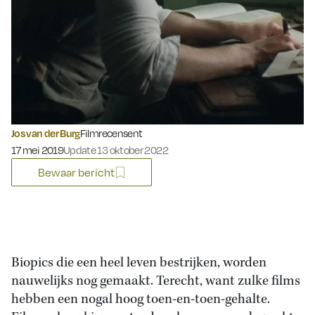
Jos van der Burg
Filmrecensent
Gepubliceerd op:
17 mei 2019
Update 13 oktober 2022
Bewaar bericht
Biopics die een heel leven bestrijken, worden
nauwelijks nog gemaakt. Terecht, want zulke films
hebben een nogal hoog toen-en-toen-gehalte.