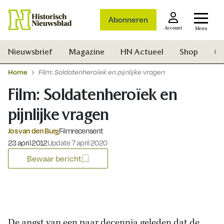
Abonneren
Account
Menu
Nieuwsbrief
Magazine
HN Actueel
Shop
Ge
Home
Film: Soldatenheroïek en pijnlijke vragen
Film: Soldatenheroïek en
pijnlijke vragen
Jos van den Burg
Filmrecensent
Gepubliceerd op:
23 april 2012
Update 7 april 2020
Bewaar bericht
Zoek
De angst van een paar decennia geleden dat de