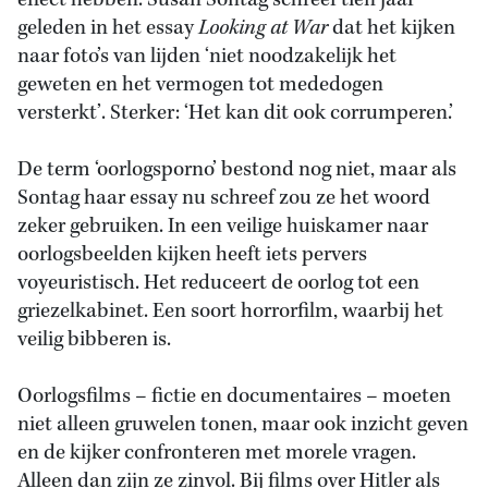
effect hebben. Susan Sontag schreef tien jaar
geleden in het essay
Looking at War
dat het kijken
naar foto’s van lijden ‘niet noodzakelijk het
geweten en het vermogen tot mededogen
versterkt’. Sterker: ‘Het kan dit ook corrumperen.’
De term ‘oorlogsporno’ bestond nog niet, maar als
Sontag haar essay nu schreef zou ze het woord
zeker gebruiken. In een veilige huiskamer naar
oorlogsbeelden kijken heeft iets pervers
voyeuristisch. Het reduceert de oorlog tot een
griezelkabinet. Een soort horrorfilm, waarbij het
veilig bibberen is.
Oorlogsfilms – fictie en documentaires – moeten
niet alleen gruwelen tonen, maar ook inzicht geven
en de kijker confronteren met morele vragen.
Alleen dan zijn ze zinvol. Bij films over Hitler als