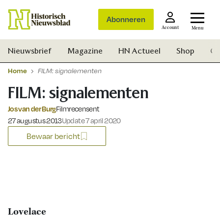
Abonneren
Account
Menu
Nieuwsbrief
Magazine
HN Actueel
Shop
Ge
Home
FILM: signalementen
FILM: signalementen
Jos van der Burg
Filmrecensent
Gepubliceerd op:
27 augustus 2013
Update 7 april 2020
Bewaar bericht
Lovelace
Zoek