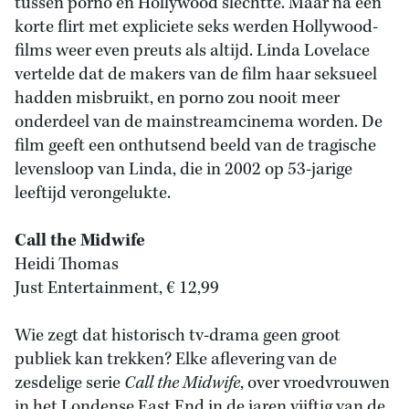
tussen porno en Hollywood slechtte. Maar na een
korte flirt met expliciete seks werden Hollywood-
films weer even preuts als altijd. Linda Lovelace
vertelde dat de makers van de film haar seksueel
hadden misbruikt, en porno zou nooit meer
onderdeel van de mainstreamcinema worden. De
film geeft een onthutsend beeld van de tragische
levensloop van Linda, die in 2002 op 53-jarige
leeftijd verongelukte.
Call the Midwife
Heidi Thomas
Just Entertainment, € 12,99
Wie zegt dat historisch tv-drama geen groot
publiek kan trekken? Elke aflevering van de
zesdelige serie
Call the Midwife
, over vroedvrouwen
in het Londense East End in de jaren vijftig van de