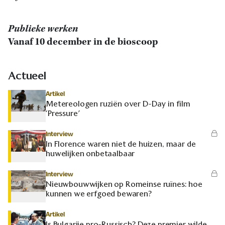
Publieke werken
Vanaf 10 december in de bioscoop
Actueel
Artikel
Metereologen ruziën over D-Day in film
‘Pressure’
Interview
In Florence waren niet de huizen, maar de
huwelijken onbetaalbaar
Interview
Nieuwbouwwijken op Romeinse ruïnes: hoe
kunnen we erfgoed bewaren?
Artikel
Is Bulgarije pro-Russisch? Deze premier wilde