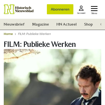
Abonneren
Account
Menu
Nieuwsbrief
Magazine
HN Actueel
Shop
Ge
Home
FILM: Publieke Werken
FILM: Publieke Werken
Zoek