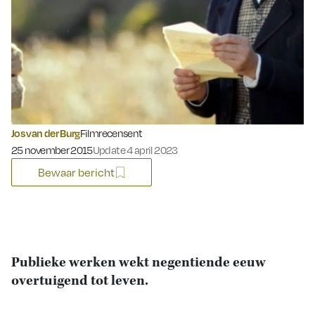
Jos van der Burg
Filmrecensent
Gepubliceerd op:
25 november 2015
Update 4 april 2023
Bewaar bericht
Publieke werken wekt negentiende eeuw
overtuigend tot leven.