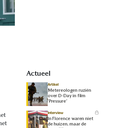
Actueel
Artikel
Metereologen ruziën
over D-Day in film
‘Pressure’
Interview
het
In Florence waren niet
het
de huizen, maar de