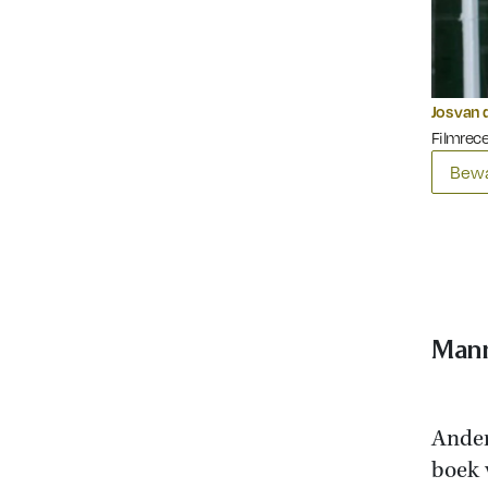
Jos van 
Filmrec
Bewa
Man
Ander
boek 