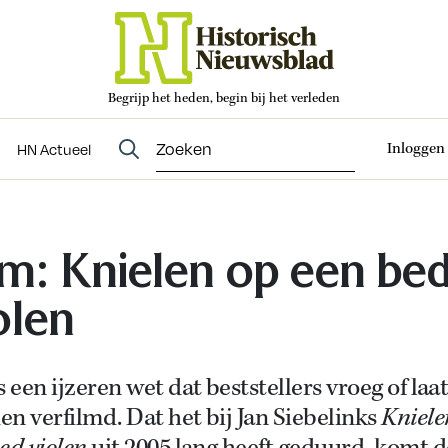
Begrijp het heden, begin bij het verleden
Abonneren
t
Evenementen
HN Actueel
Inloggen
HN Actueel
lm: Knielen op een be
olen
s een ijzeren wet dat beststellers vroeg of laa
n verfilmd. Dat het bij Jan Siebelinks
Kniele