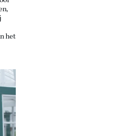
door
en,
j
in het