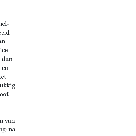
hel-
eeld
an
ice
s dan
 en
iet
lukkig
oof.
en van
ng: na