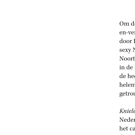
Om de
en-ve
door 
sexy 
Noort
in de
de he
helem
getro
Kniel
Neder
het c