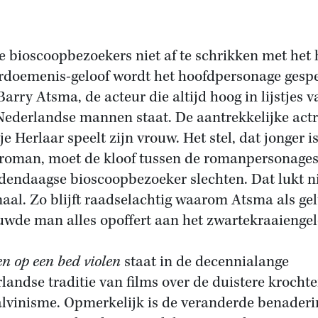
 bioscoopbezoekers niet af te schrikken met het 
rdoemenis-geloof wordt het hoofdpersonage gesp
Barry Atsma, de acteur die altijd hoog in lijstjes v
Nederlandse mannen staat. De aantrekkelijke actr
je Herlaar speelt zijn vrouw. Het stel, dat jonger i
 roman, moet de kloof tussen de romanpersonages
dendaagse bioscoopbezoeker slechten. Dat lukt n
aal. Zo blijft raadselachtig waarom Atsma als ge
uwde man alles opoffert aan het zwartekraaiengel
en op een bed violen
staat in de decennialange
landse traditie van films over de duistere krocht
alvinisme. Opmerkelijk is de veranderde benaderi