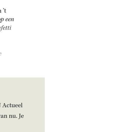
 ’t
op een
fetti
e
N Actueel
van nu. Je