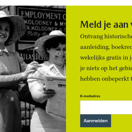
Meld je aan
Ontvang historische
aanleiding, boekre
wekelijks gratis in
je niets op het geb
hebben onbeperkt to
E-mailadres