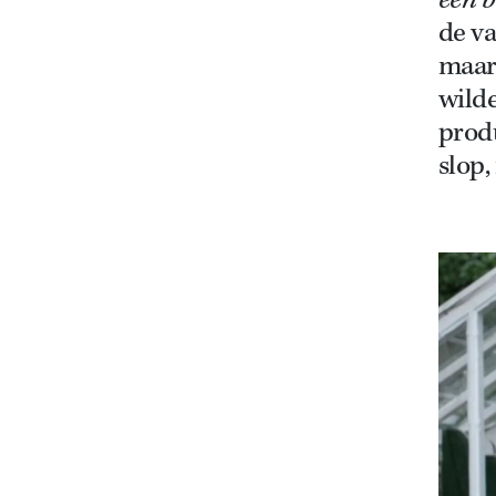
een b
de va
maar 
wild
produ
slop,