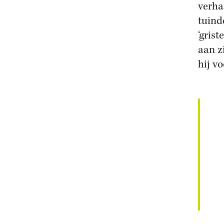
verha
tuind
‘gris
aan z
hij v