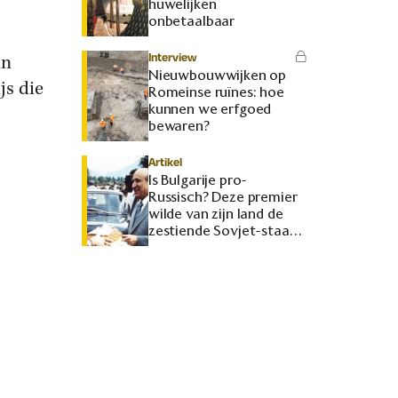
huwelijken
onbetaalbaar
Interview
in
Nieuwbouwwijken op
js die
Romeinse ruïnes: hoe
kunnen we erfgoed
bewaren?
Artikel
Is Bulgarije pro-
Russisch? Deze premier
wilde van zijn land de
zestiende Sovjet-staat
maken