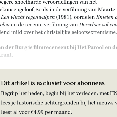
oegere snoeiharde veroordelingen van het
ekousengeloof, zoals in de verfilming van Maarten
s
Een vlucht regenwulpen
(1981), oordelen
Knielen 
iolen
en de recente verfilming van
Dorsvloer vol con
lend mild over het christelijke geloofsextremisme.
an der Burg is filmrecensent bij Het Parool en d
rant.
Dit artikel is exclusief voor abonnees
Begrijp het heden, begin bij het verleden: met H
lees je historische achtergronden bij het nieuws 
leest al voor €4,99 per maand.