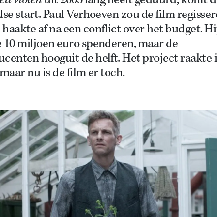
ed violen
uit 2005 lang heeft geduurd, komt 
lse start. Paul Verhoeven zou de film regisser
haakte af na een conflict over het budget. Hi
e 10 miljoen euro spenderen, maar de
centen hooguit de helft. Het project raakte 
 maar nu is de film er toch.