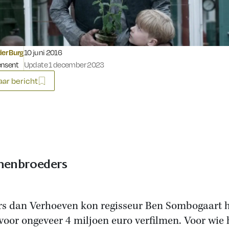
Gepubliceerd op:
der Burg
10 juni 2016
ensent
Update 1 december 2023
ar bericht
nenbroeders
s dan Verhoeven kon regisseur Ben Sombogaart 
voor ongeveer 4 miljoen euro verfilmen. Voor wie 