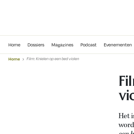
Home
Dossiers
Magazines
Podcas
Home
Dossiers
Magazines
Podcast
Evenementen
Home
Film: Knielen op een bed violen
Fi
vi
Het i
worde