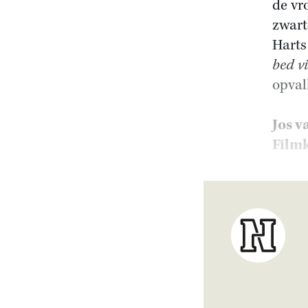
de vr
zwart
Hart
bed v
opval
Jos v
Filmk