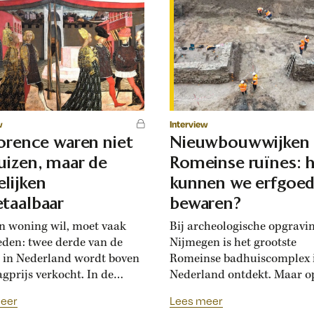
w
Interview
lorence waren niet
Nieuwbouwwijken
uizen, maar de
Romeinse ruïnes: 
lijken
kunnen we erfgoe
taalbaar
bewaren?
n woning wil, moet vaak
Bij archeologische opgravi
eden: twee derde van de
Nijmegen is het grootste
 in Nederland wordt boven
Romeinse badhuiscomplex 
agprijs verkocht. In de
Nederland ontdekt. Maar o
sance hadden Florentijnen
plek van de opgraving wor
eer
Lees meer
st van overbiedingsgekte:
binnenkort een nieuwe wo