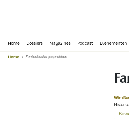
Home
Dossiers
Magazines
Podcas
Home
Dossiers
Magazines
Podcast
Evenementen
Home
Fantastische gesprekken
Fa
Wim Ber
Historicu
Bewa