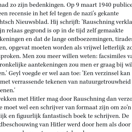
had zo zijn bedenkingen. Op 9 maart 1940 public
een recensie in het fel tegen de nazi's gekante
htsch Nieuwsblad. Hij schrijft: 'Rauschning verkla
ijn relaas gegrond is op in de tijd zelf gemaakte
keningen en dat de lange ontboezemingen, tirade
en, opgevat moeten worden als vrijwel letterlijk z
sproken. Men zou meer willen weten: facsimiles v
ronkelijke aantekeningen zou men er graag bij wi
n.' Geyl voegde er wel aan toe: 'Een verzinsel kan
met verrassende tekenen van natuurgetrouwheid
enen.'
ekken met Hitler mag door Rauschning dan verz
 je moet wel een schrijver van formaat zijn om zo'n
lijk en figuurlijk fantastisch boek te schrijven. De
dbeschouwing van Hitler werd door hem als door