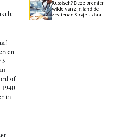
Russisch? Deze premier
wilde van zijn land de
nkele
zestiende Sovjet-staat
maken
aaf
en en
73
an
ord of
t 1940
r in
ter