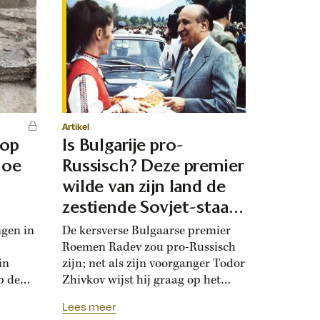
Artikel
 op
Is Bulgarije pro-
hoe
Russisch? Deze premier
d
wilde van zijn land de
zestiende Sovjet-staat
maken
ngen in
De kersverse Bulgaarse premier
Roemen Radev zou pro-Russisch
in
zijn; net als zijn voorganger Todor
p de
Zhivkov wijst hij graag op het
dt
Russische bevrijdingsverhaal van
Lees meer
onwijk
1878. Die vroegere premier was zo