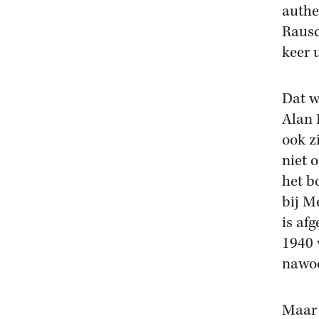
authe
Rausc
keer u
Dat w
Alan 
ook z
niet 
het b
bij M
is af
1940 
nawoo
Maar 