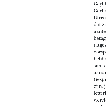
Geyl 
Geyl 
Utrec
dat z
aante
betog
uitge
oorsp
hebbe
soms 
aandi
Gespr
zijn,
letter
werel