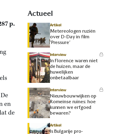
Actueel
87 p.
Artikel
Metereologen ruziën
over D-Day in film
‘Pressure’
ang
Interview
In Florence waren niet
de huizen, maar de
huwelijken
els
onbetaalbaar
Interview
 De
Nieuwbouwwijken op
Romeinse ruïnes: hoe
n en
kunnen we erfgoed
dat de
bewaren?
Artikel
Is Bulgarije pro-