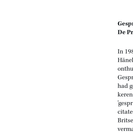
Gespr
De Pr
In 19
Hänel
onthu
Gespr
had g
keren
'gesp
citat
Brits
verma