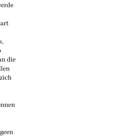
eerde
art
s,
o
an die
llen
 zich
onnen
 geen