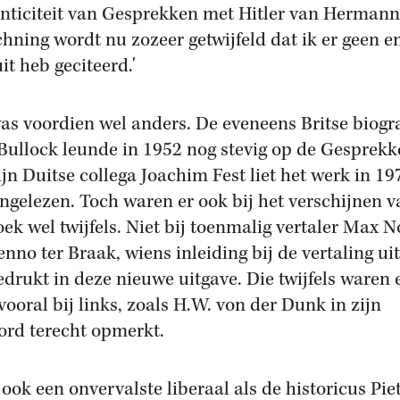
nticiteit van Gesprekken met Hitler van Hermann
hning wordt nu zozeer getwijfeld dat ik er geen e
it heb geciteerd.'
as voordien wel anders. De eveneens Britse biogr
Bullock leunde in 1952 nog stevig op de Gesprekk
ijn Duitse collega Joachim Fest liet het werk in 19
ongelezen. Toch waren er ook bij het verschijnen v
oek wel twijfels. Niet bij toenmalig vertaler Max N
enno ter Braak, wiens inleiding bij de vertaling ui
gedrukt in deze nieuwe uitgave. Die twijfels waren e
vooral bij links, zoals H.W. von der Dunk in zijn
rd terecht opmerkt.
ook een onvervalste liberaal als de historicus Pie