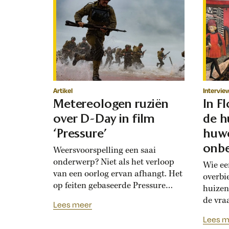
Artikel
Intervie
Metereologen ruziën
In F
over D-Day in film
de h
‘Pressure’
huwe
onbe
Weersvoorspelling een saai
onderwerp? Niet als het verloop
Wie ee
van een oorlog ervan afhangt. Het
overbi
op feiten gebaseerde Pressure
huizen
toont de hoogoplopende ruzie
de vra
Lees meer
tussen geallieerde meteorologen
Renais
Lees m
over de verwachting voor D-Day.
ook la