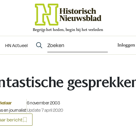
Begrijp het heden, begin bij het verleden
Abonneren
t
Evenementen
HN Actueel
Inloggen
HN Actueel
ntastische gesprekke
Gepubliceerd op:
kelaar
6 november 2003
s en journalist
Update 7 april 2020
ar bericht