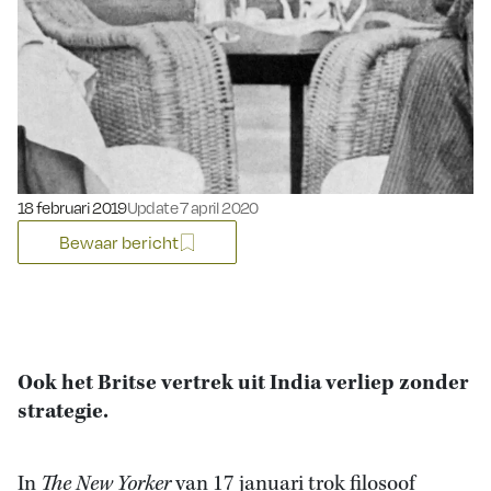
Gepubliceerd op:
18 februari 2019
Update 7 april 2020
Bewaar bericht
Ook het Britse vertrek uit India verliep zonder
strategie.
In
The
New Yorker
van 17 januari trok filosoof