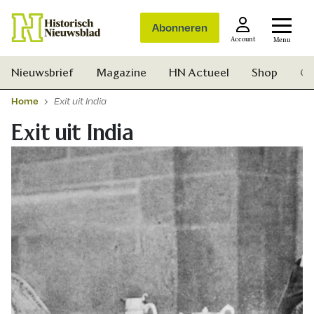
Abonneren
Account
Menu
Nieuwsbrief
Magazine
HN Actueel
Shop
Ge
Home
Exit uit India
Exit uit India
Zoek