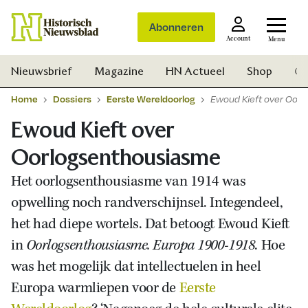
Abonneren
Account
Menu
Nieuwsbrief
Magazine
HN Actueel
Shop
Ge
Home
Dossiers
Eerste Wereldoorlog
Ewoud Kieft over Oor
Ewoud Kieft over
Oorlogsenthousiasme
Het oorlogsenthousiasme van 1914 was
opwelling noch randverschijnsel. Integendeel,
het had diepe wortels. Dat betoogt Ewoud Kieft
in
Oorlogsenthousiasme. Europa 1900-1918
. Hoe
was het mogelijk dat intellectuelen in heel
Europa warmliepen voor de
Eerste
Zoek