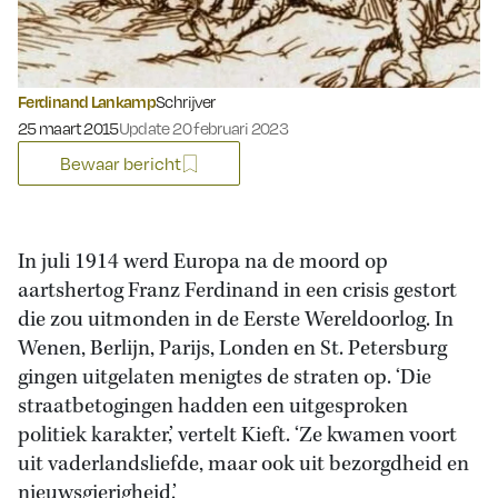
Ferdinand Lankamp
Schrijver
Gepubliceerd op:
25 maart 2015
Update 20 februari 2023
Bewaar bericht
In juli 1914 werd Europa na de moord op
aartshertog Franz Ferdinand in een crisis gestort
die zou uitmonden in de Eerste Wereldoorlog. In
Wenen, Berlijn, Parijs, Londen en St. Petersburg
gingen uitgelaten menigtes de straten op. ‘Die
straatbetogingen hadden een uitgesproken
politiek karakter,’ vertelt Kieft. ‘Ze kwamen voort
uit vaderlandsliefde, maar ook uit bezorgdheid en
nieuwsgierigheid.’