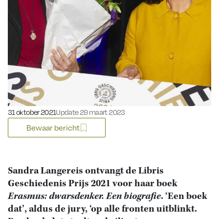
Gepubliceerd op:
31 oktober 2021
Update 29 maart 2023
Bewaar bericht
Sandra Langereis ontvangt de Libris
Geschiedenis Prijs 2021 voor haar boek
Erasmus: dwarsdenker. Een biografie
. ‘Een boek
dat’, aldus de jury, ‘op alle fronten uitblinkt.