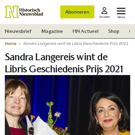
Abonneren
Account
Menu
Nieuwsbrief
Magazine
HN Actueel
Shop
Ge
Home
Sandra Langereis wint de Libris Geschiedenis Prijs 2021
Sandra Langereis wint de
Libris Geschiedenis Prijs 2021
Zoek