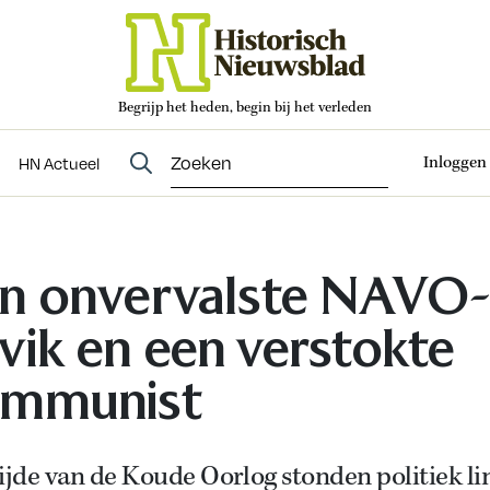
Begrijp het heden, begin bij het verleden
Abonneren
t
Evenementen
HN Actueel
Inloggen
HN Actueel
n onvervalste NAVO
vik en een verstokte
ommunist
ijde van de Koude Oorlog stonden politiek li