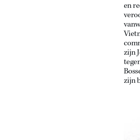
en r
veroo
vanw
Viet
comm
zijn 
tegen
Boss
zijn