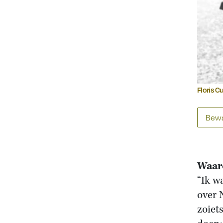
Floris C
Bewa
Waaro
“Ik w
over 
zoiet