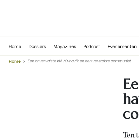
Home
Dossiers
Magazines
Podcas
Home
Dossiers
Magazines
Podcast
Evenementen
Home
Een onvervalste NAVO-havik en een verstokte communist
Ee
ha
c
Ten t