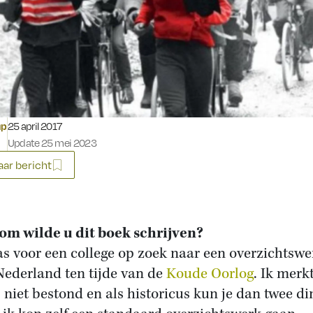
Gepubliceerd op:
up
25 april 2017
Update 25 mei 2023
ar bericht
m wilde u dit boek schrijven?
as voor een college op zoek naar een overzichtswe
Nederland ten tijde van de
Koude Oorlog
. Ik merk
s niet bestond en als historicus kun je dan twee d