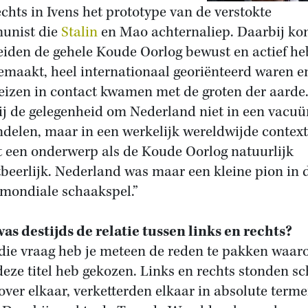
echts in Ivens het prototype van de verstokte
unist die
Stalin
en Mao achternaliep. Daarbij ko
eiden de gehele Koude Oorlog bewust en actief h
maakt, heel internationaal georiënteerd waren e
eizen in contact kwamen met de groten der aarde
ij de gelegenheid om Nederland niet in een vacuü
delen, maar in een werkelijk wereldwijde context
t een onderwerp als de Koude Oorlog natuurlijk
beerlijk. Nederland was maar een kleine pion in 
 mondiale schaakspel.”
as destijds de relatie tussen links en rechts?
die vraag heb je meteen de reden te pakken waar
deze titel heb gekozen. Links en rechts stonden s
over elkaar, verketterden elkaar in absolute terme