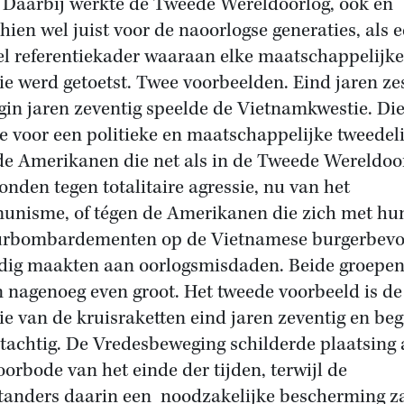
’. Daarbij werkte de Tweede Wereldoorlog, ook en
hien wel juist voor de naoorlogse generaties, als 
l referentiekader waaraan elke maatschappelijke
ie werd getoetst. Twee voorbeelden. Eind jaren ze
gin jaren zeventig speelde de Vietnamkwestie. Di
e voor een politieke en maatschappelijke tweedel
de Amerikanen die net als in de Tweede Wereldoo
tonden tegen totalitaire agressie, nu van het
nisme, of tégen de Amerikanen die zich met hu
urbombardementen op de Vietnamese burgerbevo
dig maakten aan oorlogsmisdaden. Beide groepe
 nagenoeg even groot. Het tweede voorbeeld is de
ie van de kruisraketten eind jaren zeventig en beg
 tachtig. De Vredesbeweging schilderde plaatsing a
oorbode van het einde der tijden, terwijl de
tanders daarin een noodzakelijke bescherming z