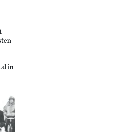
t
sten
al in