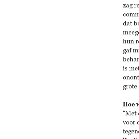
zag r
comm
dat b
meege
hun r
gaf m
behan
is me
onont
grote
Hoe w
“Met 
voor 
tegen