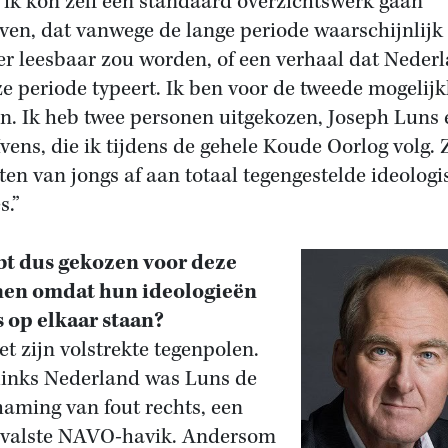
 ik kon zelf een standaard overzichtswerk gaan
jven, dat vanwege de lange periode waarschijnlijk
r leesbaar zou worden, of een verhaal dat Neder
ze periode typeert. Ik ben voor de tweede mogelij
n. Ik heb twee personen uitgekozen, Joseph Luns 
Ivens, die ik tijdens de gehele Koude Oorlog volg. Z
en van jongs af aan totaal tegengestelde ideologi
s.”
t dus gekozen voor deze
en omdat hun ideologieën
 op elkaar staan?
et zijn volstrekte tegenpolen.
links Nederland was Luns de
haming van fout rechts, een
valste NAVO-havik. Andersom