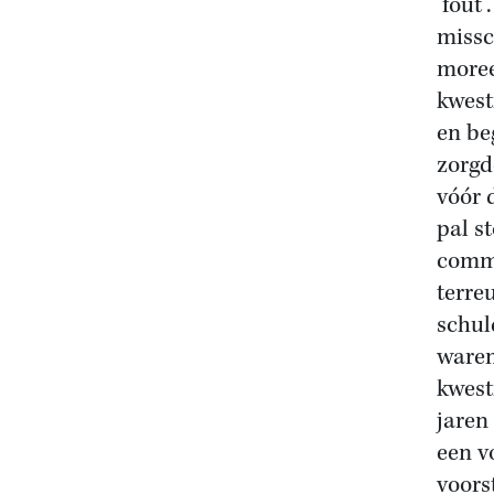
‘fout
missc
moree
kwest
en be
zorgd
vóór 
pal s
commu
terre
schul
waren
kwest
jaren
een v
voors