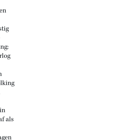
een
stig
e
ing:
rlog
n
lking
n
in
f als
agen