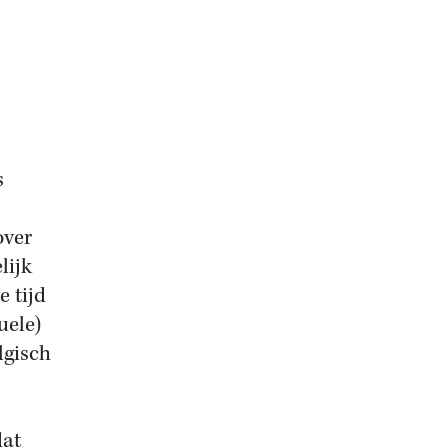
s
over
lijk
 tijd
uele)
lgisch
dat