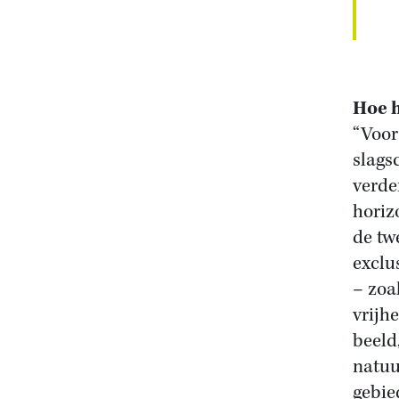
Hoe h
“Voor
slags
verde
horiz
de tw
exclu
– zoa
vrijh
beeld,
natuur
gebie