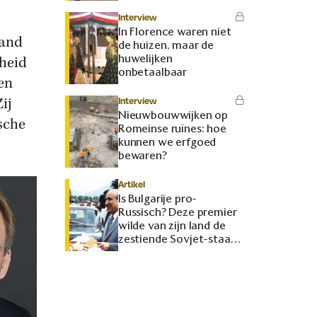
Interview
In Florence waren niet
land
de huizen, maar de
huwelijken
kheid
onbetaalbaar
en
ij
Interview
Nieuwbouwwijken op
sche
Romeinse ruïnes: hoe
kunnen we erfgoed
bewaren?
Artikel
Is Bulgarije pro-
Russisch? Deze premier
wilde van zijn land de
zestiende Sovjet-staat
maken