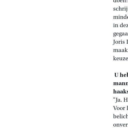
doen:
schri
minde
in de
gegaa
Joris 
maakt
keuze
U heb
mann
haaks
“Ja. H
Voor 
belic
onver