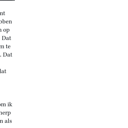
mt
ebben
n op
. Dat
m te
. Dat
dat
om ik
cherp
n als