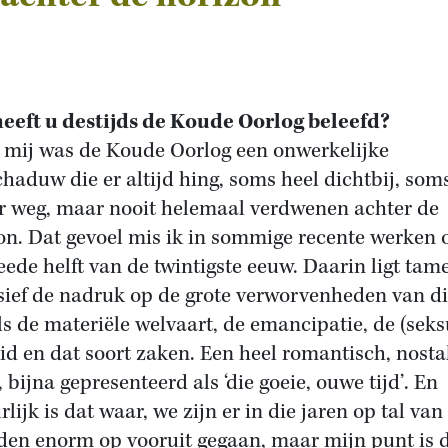
eeft u destijds de Koude Oorlog beleefd?
 mij was de Koude Oorlog een onwerkelijke
chaduw die er altijd hing, soms heel dichtbij, som
r weg, maar nooit helemaal verdwenen achter de
on. Dat gevoel mis ik in sommige recente werken 
eede helft van de twintigste eeuw. Daarin ligt tame
sief de nadruk op de grote verworvenheden van die
ls de materiële welvaart, de emancipatie, de (seks
eid en dat soort zaken. Een heel romantisch, nosta
 bijna gepresenteerd als ‘die goeie, ouwe tijd’. En
lijk is dat waar, we zijn er in die jaren op tal van
den enorm op vooruit gegaan, maar mijn punt is 