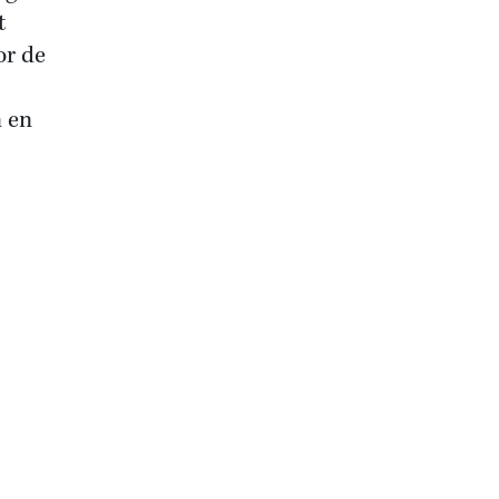
t
or de
n en