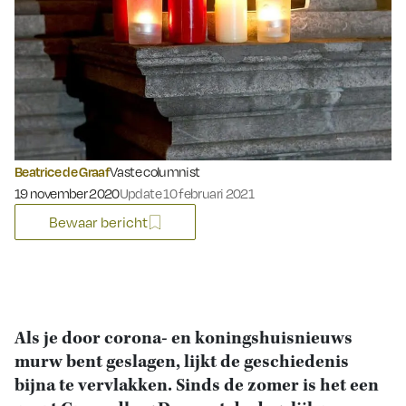
Beatrice de Graaf
Vaste columnist
Gepubliceerd op:
19 november 2020
Update 10 februari 2021
Bewaar bericht
Als je door corona- en koningshuisnieuws
murw bent geslagen, lijkt de geschiedenis
bijna te vervlakken. Sinds de zomer is het een