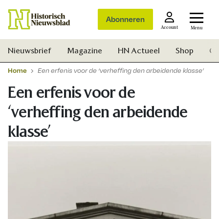
Abonneren
Account
Menu
Nieuwsbrief
Magazine
HN Actueel
Shop
Ge
Home
Een erfenis voor de ‘verheffing den arbeidende klasse’
Een erfenis voor de
‘verheffing den arbeidende
klasse’
Zoek