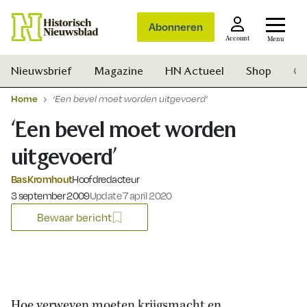
Abonneren
Account
Menu
Nieuwsbrief
Magazine
HN Actueel
Shop
Ge
Home
‘Een bevel moet worden uitgevoerd’
‘Een bevel moet worden
uitgevoerd’
Bas Kromhout
Hoofdredacteur
Gepubliceerd op:
3 september 2009
Update 7 april 2020
Bewaar bericht
Zoek
Hoe verweven moeten krijgsmacht en