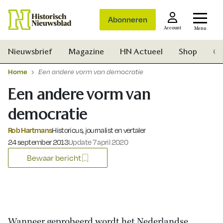
Abonneren
Account
Menu
Nieuwsbrief
Magazine
HN Actueel
Shop
Ge
Home
Een andere vorm van democratie
Een andere vorm van
democratie
Rob Hartmans
Historicus, journalist en vertaler
Gepubliceerd op:
24 september 2013
Update 7 april 2020
Bewaar bericht
Zoek
Wanneer geprobeerd wordt het Nederlandse