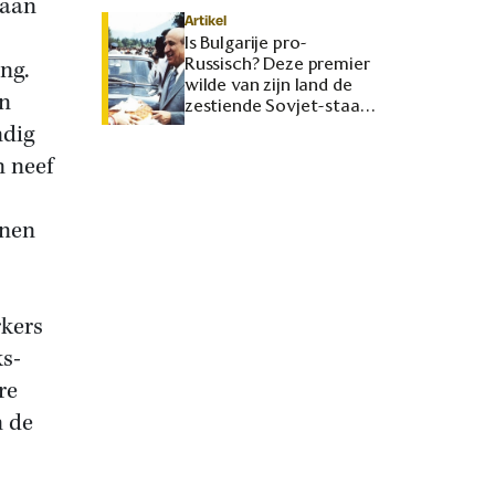
 aan
Artikel
Is Bulgarije pro-
Russisch? Deze premier
ng.
wilde van zijn land de
en
zestiende Sovjet-staat
maken
ndig
n neef
anen
rkers
ks-
re
n de