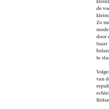
klein
de vo
klein
Zo mo
moder
door 
tsaar
belan
te sta
Volge
van d
repub
echte
Brits