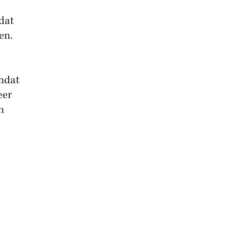
dat
en.
mdat
eer
n