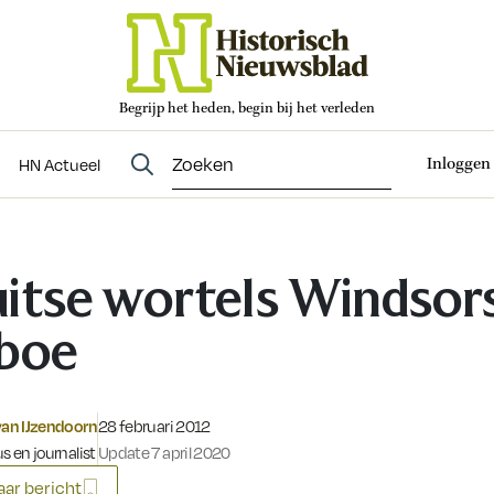
Begrijp het heden, begin bij het verleden
Abonneren
t
Evenementen
HN Actueel
Inloggen
HN Actueel
itse wortels Windsor
boe
Gepubliceerd op:
van IJzendoorn
28 februari 2012
s en journalist
Update 7 april 2020
ar bericht