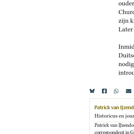
ouder
Churc
zijn 
Later
Inmid
Duits
nodig
intro
Patrick van IJzen
Historicus en jour
Patrick van IJzendoo
correspondent in G