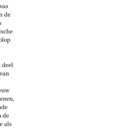
 was
n de
s
ische
olop
 deel
van
eeuw
henen,
nde
n de
e als