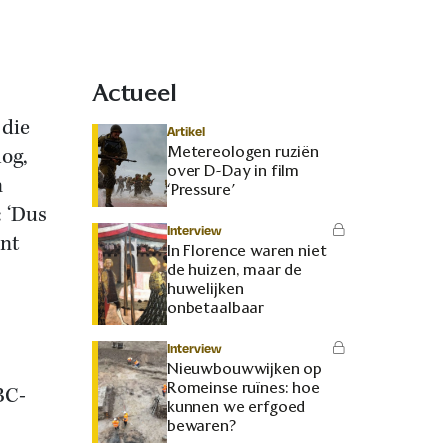
Actueel
 die
Artikel
Metereologen ruziën
log,
over D-Day in film
n
‘Pressure’
 ‘Dus
Interview
ent
In Florence waren niet
de huizen, maar de
huwelijken
onbetaalbaar
Interview
Nieuwbouwwijken op
Romeinse ruïnes: hoe
BC-
kunnen we erfgoed
bewaren?