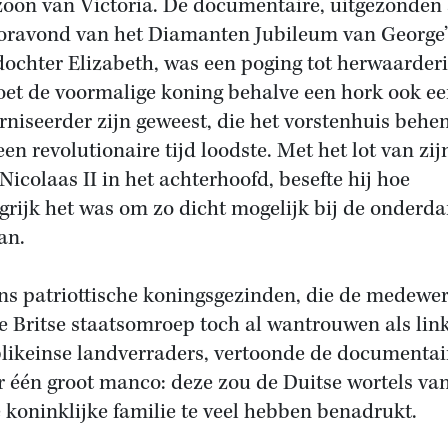
zoon van Victoria. De documentaire, uitgezonden
oravond van het Diamanten Jubileum van George’
dochter Elizabeth, was een poging tot herwaarderi
et de voormalige koning behalve een hork ook e
niseerder zijn geweest, die het vorstenhuis behe
een revolutionaire tijd loodste. Met het lot van zij
 Nicolaas II in het achterhoofd, besefte hij hoe
grijk het was om zo dicht mogelijk bij de onderd
an.
ns patriottische koningsgezinden, die de medewe
e Britse staatsomroep toch al wantrouwen als lin
likeinse landverraders, vertoonde de documentai
r één groot manco: deze zou de Duitse wortels va
e koninklijke familie te veel hebben benadrukt.