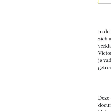
In de
zich 
verkl
Victo
je vad
getro
Deze 
docum