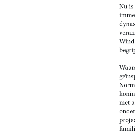
Nu is
immer
dynas
veran
Winds
begri
Waars
geïns
Norma
konin
met a
onder
proje
famil