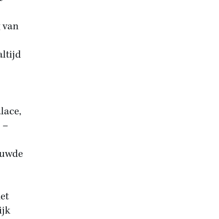
g van
ltijd
lace,
 –
ouwde
et
ijk