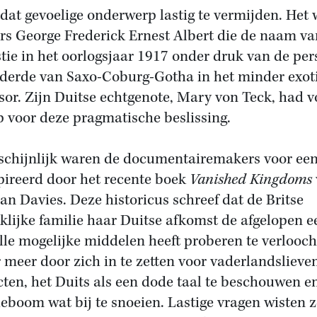
 dat gevoelige onderwerp lastig te vermijden. Het
s George Frederick Ernest Albert die de naam va
tie in het oorlogsjaar 1917 onder druk van de per
derde van Saxo-Coburg-Gotha in het minder exot
or. Zijn Duitse echtgenote, Mary von Teck, had v
p voor deze pragmatische beslissing.
chijnlijk waren de documentairemakers voor een
pireerd door het recente boek
Vanished Kingdoms
n Davies. Deze historicus schreef dat de Britse
klijke familie haar Duitse afkomst de afgelopen 
lle mogelijke middelen heeft proberen te verlooc
 meer door zich in te zetten voor vaderlandslieve
cten, het Duits als een dode taal te beschouwen e
ieboom wat bij te snoeien. Lastige vragen wisten z