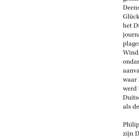
Deens
Glück
het D
journ
plage
Winds
ondan
aanva
waar 
werd 
Duits
als d
Phili
zijn 