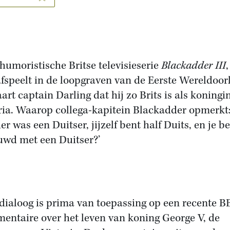
 humoristische Britse televisieserie
Blackadder III
,
afspeelt in de loopgraven van de Eerste Wereldoor
aart captain Darling dat hij zo Brits is als koningi
ria. Waarop collega-kapitein Blackadder opmerkt:
er was een Duitser, jijzelf bent half Duits, en je b
uwd met een Duitser?’
dialoog is prima van toepassing op een recente B
entaire over het leven van koning George V, de