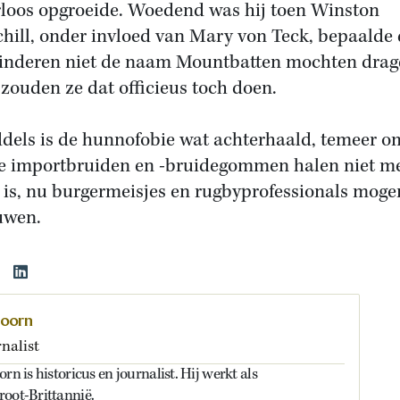
loos opgroeide. Woedend was hij toen Winston
hill, onder invloed van Mary von Teck, bepaalde 
kinderen niet de naam Mountbatten mochten drag
 zouden ze dat officieus toch doen.
dels is de hunnofobie wat achterhaald, temeer o
e importbruiden en -bruidegommen halen niet m
 is, nu burgermeisjes en rugbyprofessionals moge
uwen.
doorn
nalist
rn is historicus en journalist. Hij werkt als
root-Brittannië.