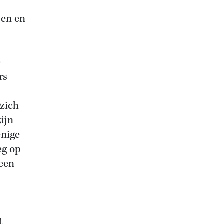
sen en
e
rs
 zich
zijn
enige
eg op
geen
t