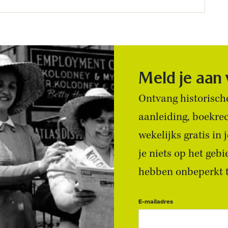
Meld je aan
Ontvang historische
aanleiding, boekre
wekelijks gratis in
je niets op het geb
hebben onbeperkt to
E-mailadres