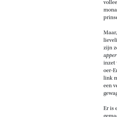
vollee
monar
prins
Maar,
lieve
zijn 
upper
inzet
oer-E
link 
een v
gewag
Er is
gemaa