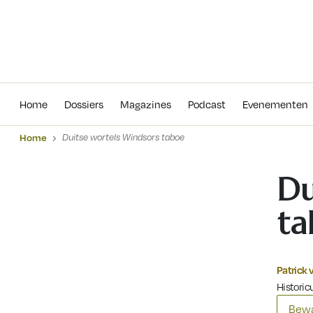
Home
Dossiers
Magazines
Podcas
Home
Dossiers
Magazines
Podcast
Evenementen
Home
Duitse wortels Windsors taboe
Du
ta
Patrick 
Historicu
Bewa