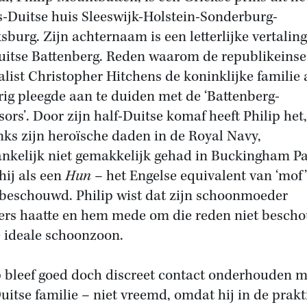
-Duitse huis Sleeswijk-Holstein-Sonderburg-
sburg. Zijn achternaam is een letterlijke vertalin
uitse Battenberg. Reden waarom de republikeinse
alist Christopher Hitchens de koninklijke familie a
rig pleegde aan te duiden met de ‘Battenberg-
ors’. Door zijn half-Duitse komaf heeft Philip het,
ks zijn heroïsche daden in de Royal Navy,
nkelijk niet gemakkelijk gehad in Buckingham Pa
hij als een
Hun
– het Engelse equivalent van ‘mof’
beschouwd. Philip wist dat zijn schoonmoeder
ers haatte en hem mede om die reden niet besch
e ideale schoonzoon.
p bleef goed doch discreet contact onderhouden m
Duitse familie – niet vreemd, omdat hij in de prakt