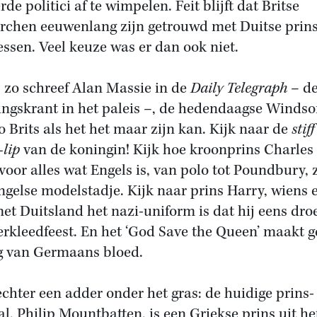
rde politici af te wimpelen. Feit blijft dat Britse
chen eeuwenlang zijn getrouwd met Duitse prin
essen. Veel keuze was er dan ook niet.
 zo schreef Alan Massie in de
Daily Telegraph
– d
lingskrant in het paleis –, de hedendaagse Windso
zo Brits als het het maar zijn kan. Kijk naar de
stiff
-lip
van de koningin! Kijk hoe kroonprins Charles
 voor alles wat Engels is, van polo tot Poundbury, 
ngelse modelstadje. Kijk naar prins Harry, wiens 
met Duitsland het nazi-uniform is dat hij eens dro
erkleedfeest. En het ‘God Save the Queen’ maakt 
 van Germaans bloed.
 echter een adder onder het gras: de huidige prins-
l, Philip Mountbatten, is een Griekse prins uit he