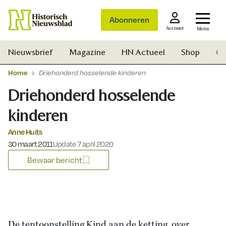
Abonneren
Account
Menu
Nieuwsbrief
Magazine
HN Actueel
Shop
Ge
Home
Driehonderd hosselende kinderen
Driehonderd hosselende
kinderen
Anne Huits
Gepubliceerd op:
30 maart 2011
Update 7 april 2020
Bewaar bericht
Zoek
De tentoonstelling Kind aan de ketting, over