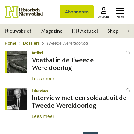
Abonneren
Account
Menu
Nieuwsbrief
Magazine
HN Actueel
Shop
Ge
Home
Dossiers
Tweede Wereldoorlog
Artikel
Voetbal in de Tweede
Wereldoorlog
Lees meer
Interview
Interview met een soldaat uit de
Tweede Wereldoorlog
Lees meer
Zoek