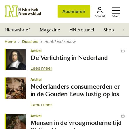
Abonneren
Account
Menu
Nieuwsbrief
Magazine
HN Actueel
Shop
Ge
Home
Dossiers
Achttiende eeuw
Artikel
De Verlichting in Nederland
Lees meer
Artikel
Nederlanders consumeerden er
in de Gouden Eeuw lustig op los
Lees meer
Artikel
Mensen in de vroegmoderne tijd
Zoek