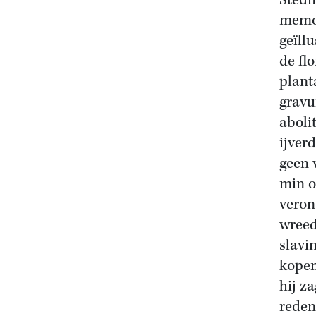
Stedm
memoi
geïll
de fl
plant
gravu
aboli
ijver
geen 
min o
veron
wreed
slavin
kopen
hij z
reden