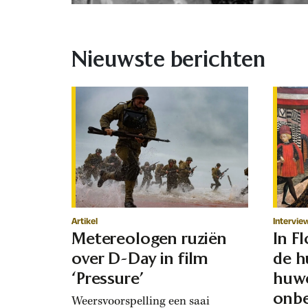
Nieuwste berichten
Artikel
Intervie
Metereologen ruziën
In F
over D-Day in film
de h
‘Pressure’
huwe
onbe
Weersvoorspelling een saai