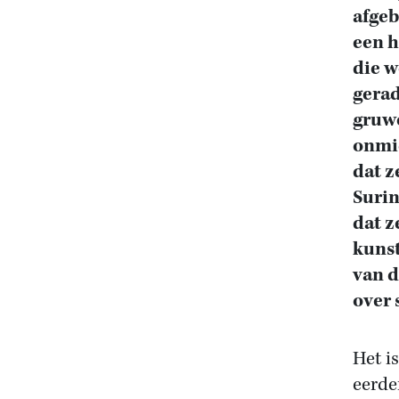
afgeb
een h
die w
gerad
gruwe
onmid
dat z
Surin
dat z
kunst
van d
over 
Het i
eerde