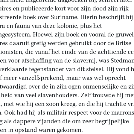
an hield uitgebreide dagboeken bij, schreef later
res en publiceerde kort voor zijn dood zijn rijk
ustreerde boek over Suriname. Hierin beschrijft hij
ora en fauna van deze kolonie, plus het
agesysteem. Hoewel zijn boek en vooral de gruwel
res daaruit gretig werden gebruikt door de Britse
tionisten, die vanaf het einde van de achttiende e
den voor afschaffing van de slavernij, was Stedman
verklaarde tegenstander van dit stelsel. Hij vond 
f meer vanzelfsprekend, maar was wel oprecht
twaardigd over de in zijn ogen onmenselijke en zi
heid van veel slavenhouders. Zelf trouwde hij me
, met wie hij een zoon kreeg, en die hij trachtte vri
. Ook had hij als militair respect voor de marrons
ag als dappere vijanden die om zeer begrijpelijke
en in opstand waren gekomen.