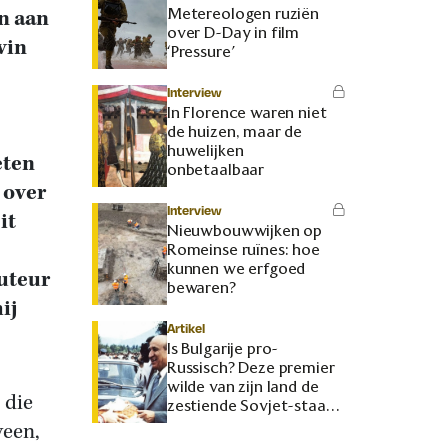
Metereologen ruziën
en aan
over D-Day in film
vin
‘Pressure’
Interview
In Florence waren niet
de huizen, maar de
huwelijken
eten
onbetaalbaar
 over
Interview
it
Nieuwbouwwijken op
Romeinse ruïnes: hoe
kunnen we erfgoed
uteur
bewaren?
ij
Artikel
Is Bulgarije pro-
Russisch? Deze premier
wilde van zijn land de
 die
zestiende Sovjet-staat
maken
veen,