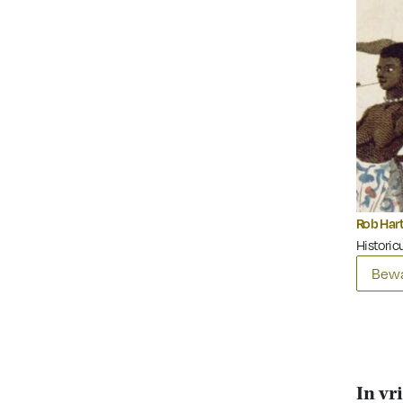
Rob Har
Historicu
Bewa
In vr