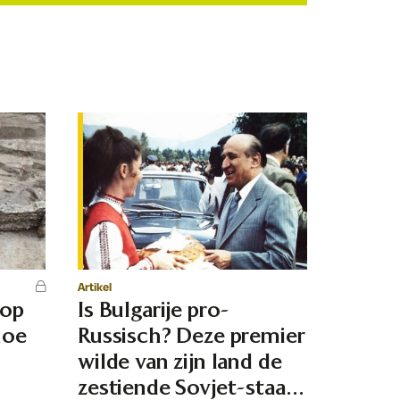
Artikel
 op
Is Bulgarije pro-
hoe
Russisch? Deze premier
d
wilde van zijn land de
zestiende Sovjet-staat