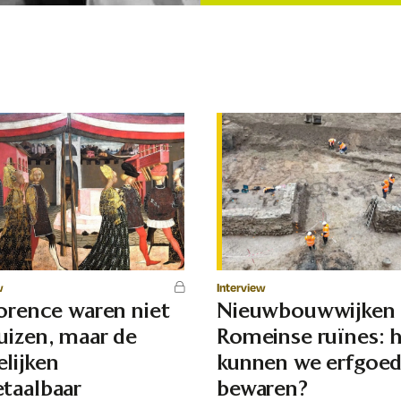
w
Interview
lorence waren niet
Nieuwbouwwijken
uizen, maar de
Romeinse ruïnes: 
lijken
kunnen we erfgoe
taalbaar
bewaren?