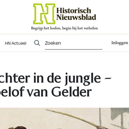
Begrijp het heden, begin bij het verleden
Abonneren
t
Evenementen
HN Actueel
Inloggen
HN Actueel
chter in de jungle –
elof van Gelder