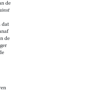
an de
ainst
 dat
anaf
in de
eger
de
ren