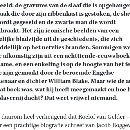
eeld: de gravures van de slaaf die is opgehang
aak die door zijn ribbenkast is gestoken, de sla
ordt gegeseld en de zwarte man die wordt
braakt. Het zijn iconische beelden van een
lijke bladzijde uit de geschiedenis, die zich
dellijk op het netvlies branden. Sommigen w
e afkomstig zijn uit een achttiende-eeuws boek
ame, en een enkeling is op de hoogte van het fe
e zijn gemaakt door de beroemde Engelse
enaar en dichter William Blake. Maar wie de a
at boek was, wat hij heeft meegemaakt en hoe h
slavernij dacht? Dat weet vrijwel niemand.
s daarom heel verheugend dat Roelof van Gelder –
r een prachtige biografie schreef van Jacob Rogge