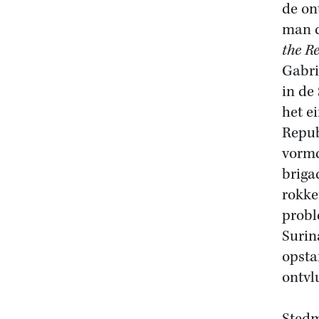
de on
man d
the R
Gabri
in de
het e
Repub
vormd
briga
rokke
probl
Surin
opsta
ontvl