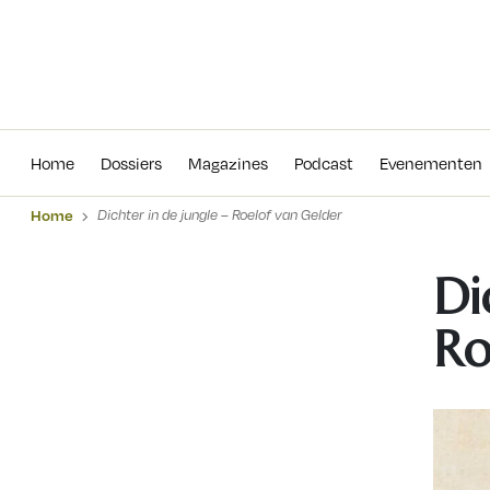
Home
Dossiers
Magazines
Podcas
Home
Dossiers
Magazines
Podcast
Evenementen
Home
Dichter in de jungle – Roelof van Gelder
Di
Ro