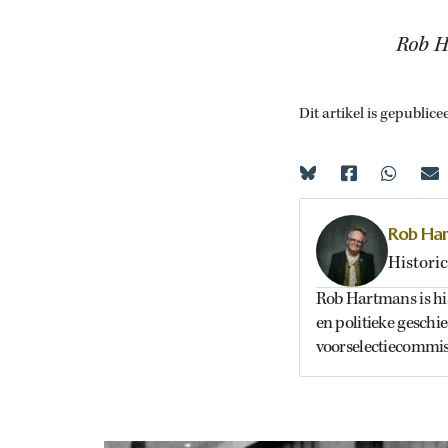
Rob Ha
Dit artikel is gepublice
Rob Ha
Historic
Rob Hartmans is hist
en politieke geschi
voorselectiecommiss