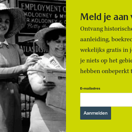
Meld je aan
Ontvang historische
aanleiding, boekre
wekelijks gratis in
je niets op het geb
hebben onbeperkt to
E-mailadres