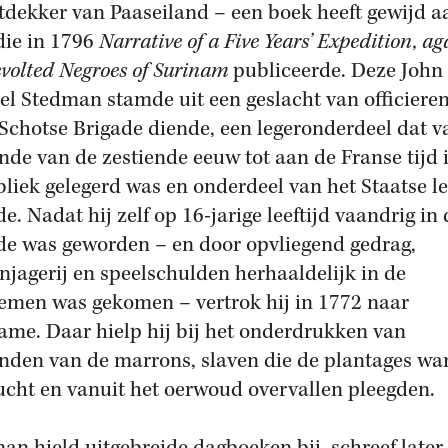
tdekker van Paaseiland – een boek heeft gewijd a
ie in 1796
Narrative of a Five Years’ Expedition, ag
evolted Negroes of Surinam
publiceerde. Deze John
el Stedman stamde uit een geslacht van officieren
 Schotse Brigade diende, een legeronderdeel dat v
inde van de zestiende eeuw tot aan de Franse tijd 
liek gelegerd was en onderdeel van het Staatse l
e. Nadat hij zelf op 16-jarige leeftijd vaandrig in 
de was geworden – en door opvliegend gedrag,
njagerij en speelschulden herhaaldelijk in de
emen was gekomen – vertrok hij in 1772 naar
ame. Daar hielp hij bij het onderdrukken van
nden van de marrons, slaven die de plantages wa
ucht en vanuit het oerwoud overvallen pleegden.