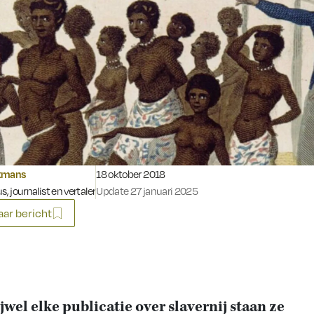
Gepubliceerd op:
tmans
18 oktober 2018
s, journalist en vertaler
Update 27 januari 2025
ar bericht
ijwel elke publicatie over slavernij staan ze