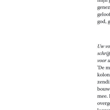
mijn 
genez
geloo
god, 
Uw vo
schrij
voor 
‘De m
kolon
zendi
bouwe
mee. 
overg