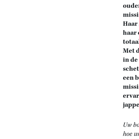
ouder
missi
Haar 
haar 
totaa
Met d
in de
schet
een b
missi
ervar
japp
Uw boe
hoe uw