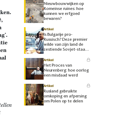
Nieuwbouwwijken op
Romeinse ruïnes: hoe
kken.
kunnen we erfgoed
bewaren?
ë,
n
Artikel
g’.
Is Bulgarije pro-
Russisch? Deze premier
tie
wilde van zijn land de
men
zestiende Sovjet-staat
maken
aal
Artikel
Het Proces van
Neurenberg: hoe oorlog
een misdaad werd
Artikel
Rusland gebruikte
omkoping en afpersing
om Polen op te delen
tellen
t