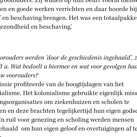
grootouders. Zij wilden op hun beurt vooral mens
en en goede werken verrichten en daar hoorde bij
f en beschaving brengen. Het was een totaalpakke
gezondheid en beschaving.’
orouders werden ‘door de geschiedenis ingehaald’, 
ft u. Wat bedoelt u hiermee en wat voor gevolgen had
uw voorouders?
issie profiteerde van de hoogtijdagen van het
ialisme. Het kolonialisme gebruikte eigenlijk miss
ngsorganisaties om ziekenhuizen en scholen te
n en deze brachten tegelijkertijd hun eigen gods
In ruil voor genezing en scholing werden mensen
ehaald om hun eigen geloof en overtuigingen af t