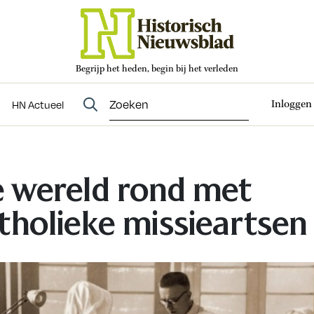
Begrijp het heden, begin bij het verleden
Abonneren
t
Evenementen
HN Actueel
Inloggen
HN Actueel
 wereld rond met
tholieke missieartsen