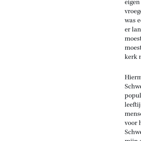
eigen
vroeg
was e
er la
moest
moest
kerk 
Hierm
Schwe
popul
leefti
mense
voor 
Schwe