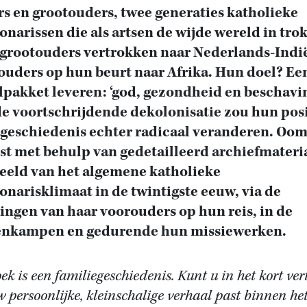
s en grootouders, twee generaties katholieke
onarissen die als artsen de wijde wereld in tro
grootouders vertrokken naar Nederlands-Indi
ouders op hun beurt naar Afrika. Hun doel? Ee
lpakket leveren: ‘god, gezondheid en beschavin
e voortschrijdende dekolonisatie zou hun posi
 geschiedenis echter radicaal veranderen. Oo
st met behulp van gedetailleerd archiefmateri
eeld van het algemene katholieke
onarisklimaat in de twintigste eeuw, via de
ingen van haar voorouders op hun reis, in de
enkampen en gedurende hun missiewerken.
k is een familiegeschiedenis. Kunt u in het kort ver
 persoonlijke, kleinschalige verhaal past binnen he