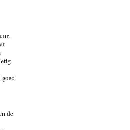
uur.
at
n
ietig
l goed
en de