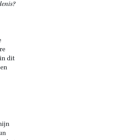
denis?
e
re
in dit
 en
mijn
un