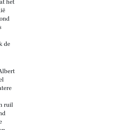
at het
ië
tond
s
k de
Albert
el
atere
 ruil
ond
e