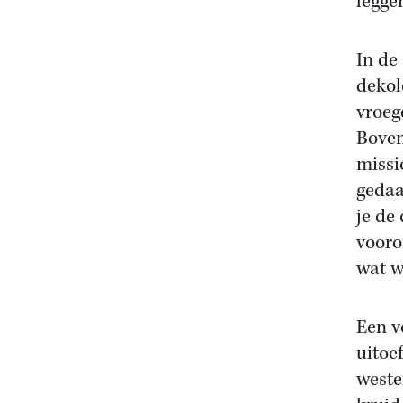
legge
In de
dekol
vroeg
Boven
missi
gedaa
je de
vooro
wat w
Een v
uitoe
weste