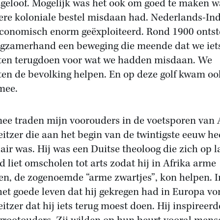
 geloof. Mogelijk was het ook om goed te maken w
ere koloniale bestel misdaan had. Nederlands-Ind
conomisch enorm geëxploiteerd. Rond 1900 onts
ngzamerhand een beweging die meende dat we iet
en terugdoen voor wat we hadden misdaan. We
en de bevolking helpen. En op deze golf kwam oo
mee.
ee traden mijn voorouders in de voetsporen van 
itzer die aan het begin van de twintigste eeuw he
air was. Hij was een Duitse theoloog die zich op l
jd liet omscholen tot arts zodat hij in Afrika arme
n, de zogenoemde “arme zwartjes”, kon helpen. In
het goede leven dat hij gekregen had in Europa v
itzer dat hij iets terug moest doen. Hij inspireerd