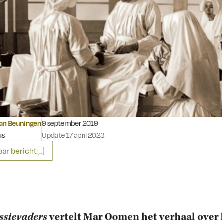
Gepubliceerd op:
van Beuningen
9 september 2019
us
Update 17 april 2023
ar bericht
ssievaders
vertelt Mar Oomen het verhaal over