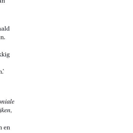
un
aald
n.
kkig
.’
oniale
jken,
n en