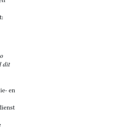
en
t:
zo
 dit
ie- en
dienst
e