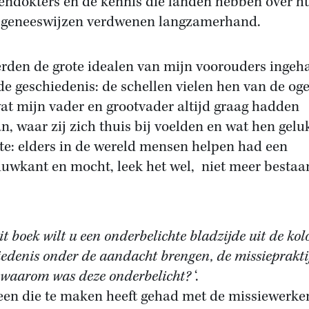
endokters en de kennis die landen hebben over h
 geneeswijzen verdwenen langzamerhand.
rden de grote idealen van mijn voorouders ingeh
de geschiedenis: de schellen vielen hen van de oge
at mijn vader en grootvader altijd graag hadden
n, waar zij zich thuis bij voelden en wat hen gelu
e: elders in de wereld mensen helpen had een
uwkant en mocht, leek het wel, niet meer bestaan
t boek wilt u een onderbelichte bladzijde uit de kol
iedenis onder de aandacht brengen, de missieprakti
waarom was deze onderbelicht?
‘.
een die te maken heeft gehad met de missiewerke