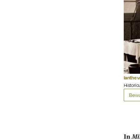
Ianthe 
Historic
Bewa
In
Mi