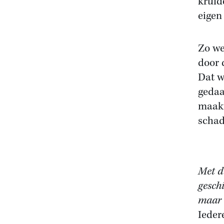
kruid
eigen
Zo we
door 
Dat w
gedaa
maakt
schad
Met di
gesch
maar 
Ieder