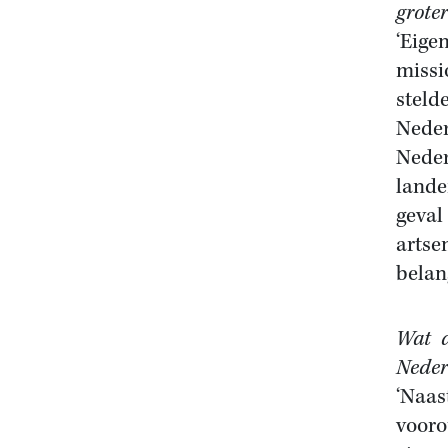
grote
‘Eige
missi
steld
Neder
Neder
lande
geval
artse
belang
Wat d
Neder
‘Naas
vooro