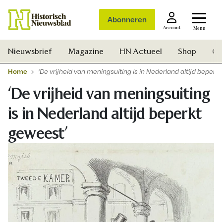
Abonneren
Account
Menu
Nieuwsbrief
Magazine
HN Actueel
Shop
Ge
Home
‘De vrijheid van meningsuiting is in Nederland altijd beperk
‘De vrijheid van meningsuiting
is in Nederland altijd beperkt
geweest’
Zoek