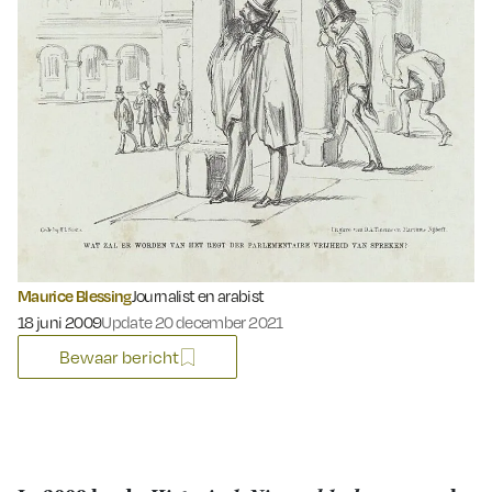
Maurice Blessing
Journalist en arabist
Gepubliceerd op:
18 juni 2009
Update 20 december 2021
Bewaar bericht