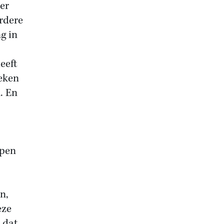
er
rdere
g in
eeft
eken
. En
epen
n,
eze
 dat