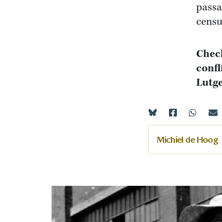
passa
censu
Check
confl
Lutge
Michiel de Hoog