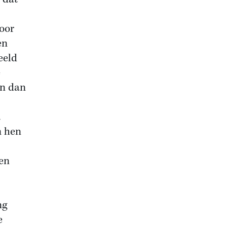
oor
en
eeld
e
en dan
.
m hen
en
ng
e