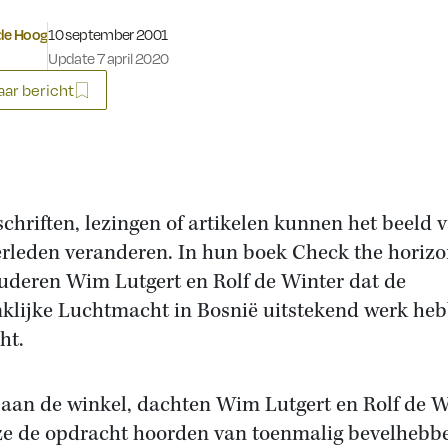
Gepubliceerd op:
 de Hoog
10 september 2001
Update 7 april 2020
ar bericht
schriften, lezingen of artikelen kunnen het beeld 
erleden veranderen. In hun boek Check the horiz
uderen Wim Lutgert en Rolf de Winter dat de
klijke Luchtmacht in Bosnië uitstekend werk he
ht.
aan de winkel, dachten Wim Lutgert en Rolf de W
ze de opdracht hoorden van toenmalig bevelhebb