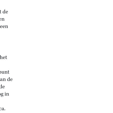
t de
en
 een
 het
punt
van de
 de
g in
ca.