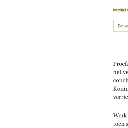
Michiel
Bewa
Proef
het v
concl
Konin
verric
Werk 
toen 