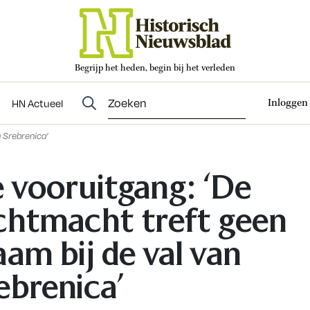
Begrijp het heden, begin bij het verleden
Abonneren
t
Evenementen
HN Actueel
Inloggen
HN Actueel
n Srebrenica’
 vooruitgang: ‘De
chtmacht treft geen
aam bij de val van
ebrenica’