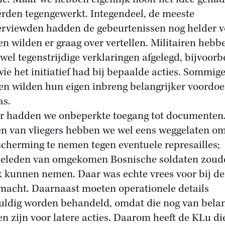
rden tegengewerkt. Integendeel, de meeste
erviewden hadden de gebeurtenissen nog helder v
en wilden er graag over vertellen. Militairen hebb
wel tegenstrijdige verklaringen afgelegd, bijvoorb
wie het initiatief had bij bepaalde acties. Sommig
n wilden hun eigen inbreng belangrijker voordo
as.
r hadden we onbeperkte toegang tot documenten
 van vliegers hebben we wel eens weggelaten o
scherming te nemen tegen eventuele represailles;
ieleden van omgekomen Bosnische soldaten zoud
 kunnen nemen. Daar was echte vrees voor bij de
macht. Daarnaast moeten operationele details
uldig worden behandeld, omdat die nog van bela
n zijn voor latere acties. Daarom heeft de KLu di