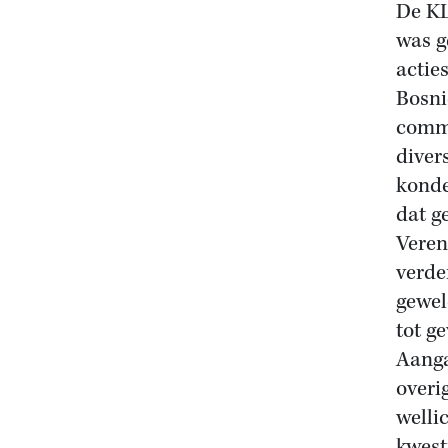
De KL
was g
actie
Bosni
comm
diver
konde
dat g
Veren
verde
gewel
tot g
Aanga
overi
welli
kwest