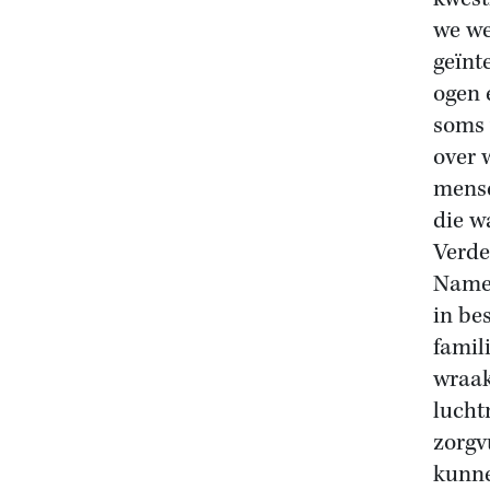
we we
geïnt
ogen 
soms 
over 
mense
die w
Verde
Namen
in be
famil
wraak
lucht
zorgv
kunne