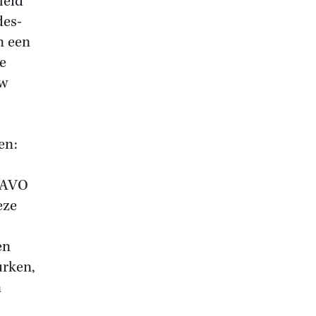
leid
des-
n een
e
uw
en:
NAVO
eze
en
urken,
n