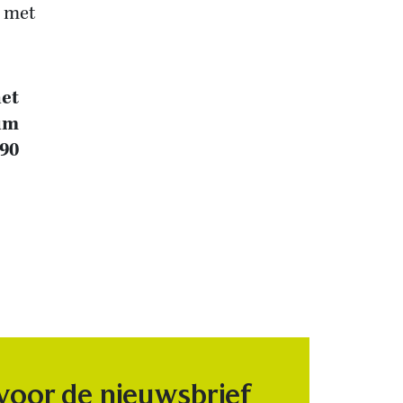
d met
het
Wim
,90
 voor de nieuwsbrief