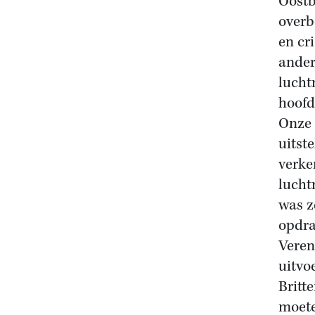
Oostb
overb
en cr
ander
lucht
hoofd
Onze 
uitst
verke
lucht
was z
opdra
Veren
uitvo
Britt
moete