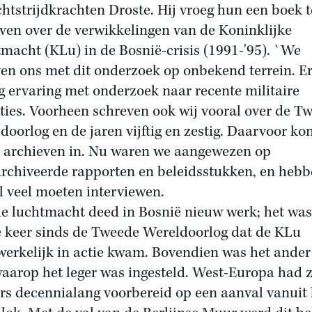
chtstrijdkrachten Droste. Hij vroeg hun een boek t
jven over de verwikkelingen van de Koninklijke
macht (KLu) in de Bosnië-crisis (1991-'95). `We
en ons met dit onderzoek op onbekend terrein. Er
g ervaring met onderzoek naar recente militaire
ties. Voorheen schreven ook wij vooral over de T
doorlog en de jaren vijftig en zestig. Daarvoor k
 archieven in. Nu waren we aangewezen op
rchiveerde rapporten en beleidsstukken, en heb
l veel moeten interviewen.
e luchtmacht deed in Bosnië nieuw werk; het was
e keer sinds de Tweede Wereldoorlog dat de KLu
erkelijk in actie kwam. Bovendien was het ander
aarop het leger was ingesteld. West-Europa had 
s decennialang voorbereid op een aanval vanuit 