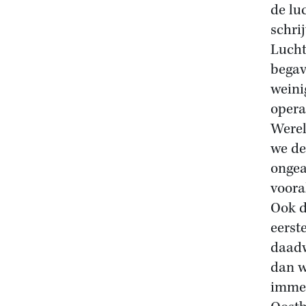
de lu
schri
Lucht
begav
weini
opera
Werel
we de
ongea
voora
Ook d
eerst
daadw
dan w
immer