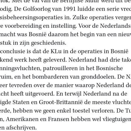
lok. Met de val van de Berlijnse Muur werd dit be
odig. De Golfoorlog van 1991 luidde een serie vre
isisbeheersingsoperaties in. Zulke operaties verge
e voorbereiding en instelling. Voor de Nederlands
macht was Bosnië daarom het begin van een nie
stuk in zijn geschiedenis.
conclusie is dat de KLu in de operaties in Bosnië
ekend werk heeft geleverd. Nederland had drie tak
nningsvluchten, patrouilleren in het Bosnische
ruim, en het bombarderen van gronddoelen. De 
eer tevreden over de manier waarop Nederland d
cht heeft uitgevoerd. En terwijl Nederland na de
igde Staten en Groot-Brittannië de meeste vlucht
erde, hebben we geen enkel toestel verloren. De T
en, Amerikanen en Fransen hebben wel vliegtuige
n afschrijven.