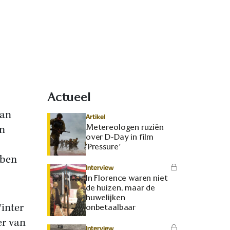
Actueel
van
Artikel
Metereologen ruziën
on
over D-Day in film
‘Pressure’
bben
Interview
In Florence waren niet
de huizen, maar de
huwelijken
inter
onbetaalbaar
er van
Interview