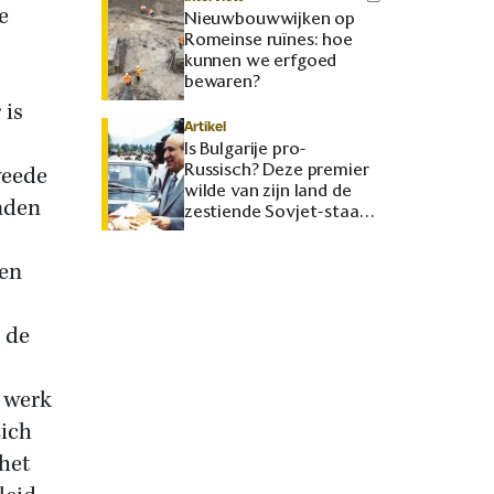
e
Nieuwbouwwijken op
Romeinse ruïnes: hoe
kunnen we erfgoed
bewaren?
 is
Artikel
Is Bulgarije pro-
Russisch? Deze premier
weede
wilde van zijn land de
onden
zestiende Sovjet-staat
maken
ben
 de
 werk
zich
het