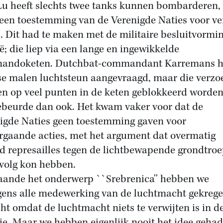
u heeft slechts twee tanks kunnen bombarderen, 
een toestemming van de Verenigde Naties voor ve
s. Dit had te maken met de militaire besluitvormin
ë; die liep via een lange en ingewikkelde
andoketen. Dutchbat-commandant Karremans h
se malen luchtsteun aangevraagd, maar die verzo
n op veel punten in de keten geblokkeerd worden
ebeurde dan ook. Het kwam vaker voor dat de
igde Naties geen toestemming gaven voor
rgaande acties, met het argument dat overmatig
d represailles tegen de lichtbewapende grondtro
evolg kon hebben.
ande het onderwerp ``Srebrenica'' hebben we
gens alle medewerking van de luchtmacht gekrege
cht omdat de luchtmacht niets te verwijten is in d
ie. Maar we hebben eigenlijk nooit het idee gehad