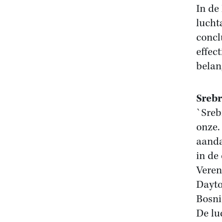
In de
lucht
concl
effec
belan
Sreb
`Sreb
onze.
aanda
in de
Veren
Dayto
Bosni
De lu