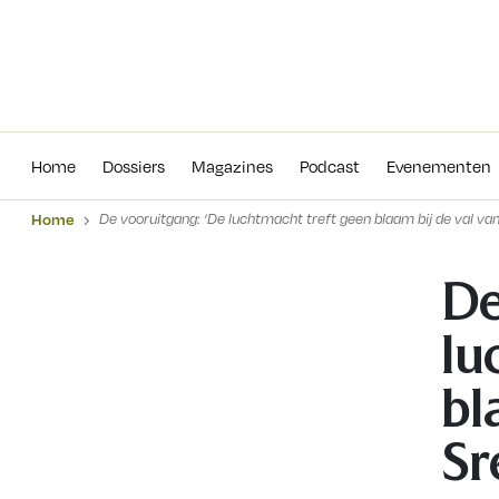
Home
Dossiers
Magazines
Podcas
Home
Dossiers
Magazines
Podcast
Evenementen
Home
De vooruitgang: ‘De luchtmacht treft geen blaam bij de val va
De
lu
bl
Sr