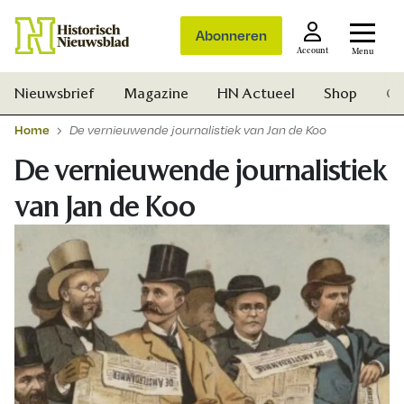
Abonneren
Account
Menu
Nieuwsbrief
Magazine
HN Actueel
Shop
Ge
Home
De vernieuwende journalistiek van Jan de Koo
De vernieuwende journalistiek
van Jan de Koo
Zoek