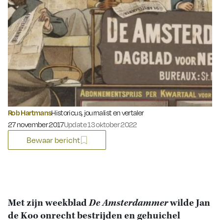
Rob Hartmans
Historicus, journalist en vertaler
Gepubliceerd op:
27 november 2017
Update 13 oktober 2022
Bewaar bericht
Met zijn weekblad
De Amsterdammer
wilde Jan
de Koo onrecht bestrijden en gehuichel