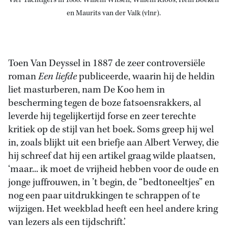
Vier Tachtigers in 1888: Willem Witsen, Willem Kloos, Hein Boeken
en Maurits van der Valk (vlnr).
Toen Van Deyssel in 1887 de zeer controversiële
roman
Een liefde
publiceerde, waarin hij de heldin
liet masturberen, nam De Koo hem in
bescherming tegen de boze fatsoensrakkers, al
leverde hij tegelijkertijd forse en zeer terechte
kritiek op de stijl van het boek. Soms greep hij wel
in, zoals blijkt uit een briefje aan Albert Verwey, die
hij schreef dat hij een artikel graag wilde plaatsen,
‘maar... ik moet de vrijheid hebben voor de oude en
jonge juffrouwen, in ’t begin, de “bedtoneeltjes” en
nog een paar uitdrukkingen te schrappen of te
wijzigen. Het weekblad heeft een heel andere kring
van lezers als een tijdschrift.’