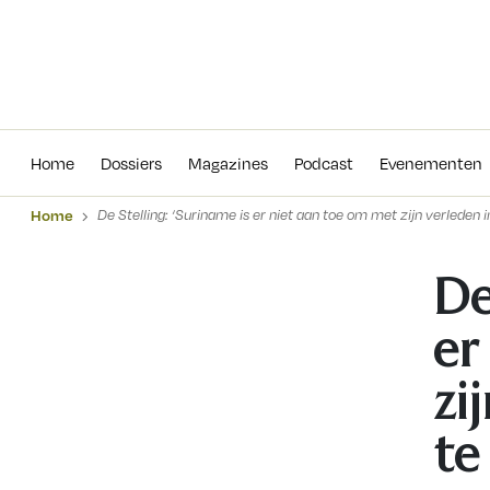
Home
Dossiers
Magazines
Podcas
Home
Dossiers
Magazines
Podcast
Evenementen
Home
De Stelling: ‘Suriname is er niet aan toe om met zijn verleden 
De
er
zi
te