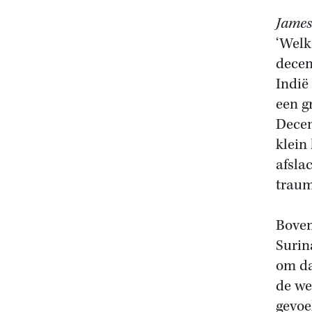
James
‘Welk
decen
Indië
een g
Decem
klein
afsla
traum
Boven
Surin
om da
de we
gevoe