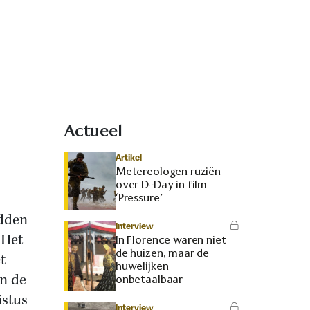
Actueel
Artikel
Metereologen ruziën
over D-Day in film
‘Pressure’
adden
Interview
 Het
In Florence waren niet
de huizen, maar de
t
huwelijken
in de
onbetaalbaar
istus
Interview