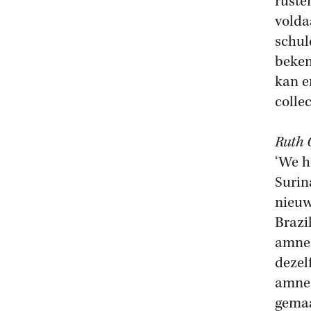
ruste
volda
schul
beken
kan e
collec
Ruth 
‘We h
Surin
nieuw
Brazi
amnes
dezel
amnes
gemaa