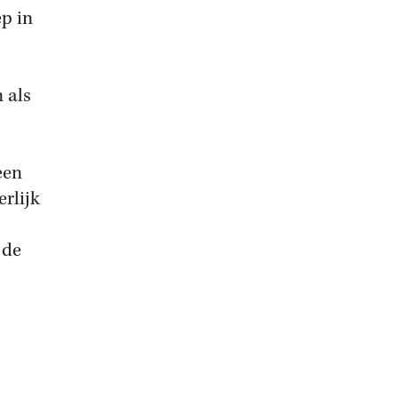
ep in
 als
een
erlijk
 de