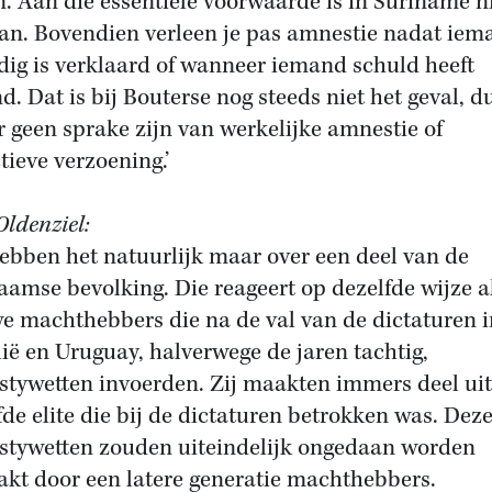
n. Aan die essentiële voorwaarde is in Suriname n
an. Bovendien verleen je pas amnestie nadat iem
dig is verklaard of wanneer iemand schuld heeft
d. Dat is bij Bouterse nog steeds niet het geval, d
r geen sprake zijn van werkelijke amnestie of
tieve verzoening.’
Oldenziel:
ebben het natuurlijk maar over een deel van de
aamse bevolking. Die reageert op dezelfde wijze a
e machthebbers die na de val van de dictaturen i
lië en Uruguay, halverwege de jaren tachtig,
tywetten invoerden. Zij maakten immers deel uit
fde elite die bij de dictaturen betrokken was. Dez
tywetten zouden uiteindelijk ongedaan worden
kt door een latere generatie machthebbers.