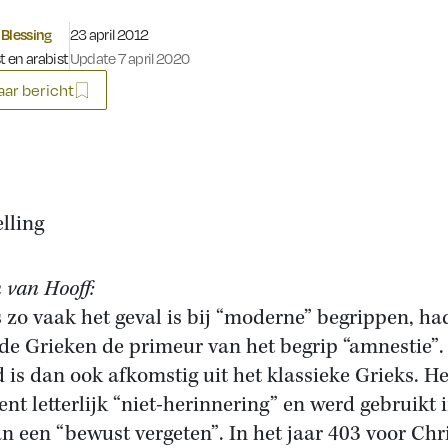
Gepubliceerd op:
Blessing
23 april 2012
t en arabist
Update 7 april 2020
ar bericht
elling
 van Hooff:
s zo vaak het geval is bij “moderne” begrippen, h
de Grieken de primeur van het begrip “amnestie”.
 is dan ook afkomstig uit het klassieke Grieks. He
ent letterlijk “niet-herinnering” en werd gebruikt 
an een “bewust vergeten”. In het jaar 403 voor Chr