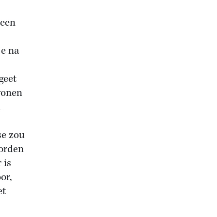
 een
je na
geet
wonen
se zou
worden
 is
or,
et