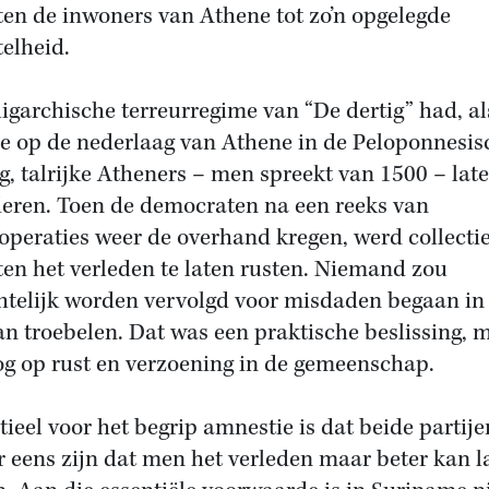
ten de inwoners van Athene tot zo’n opgelegde
telheid.
ligarchische terreurregime van “De dertig” had, al
ie op de nederlaag van Athene in de Peloponnesis
g, talrijke Atheners – men spreekt van 1500 – lat
deren. Toen de democraten na een reeks van
soperaties weer de overhand kregen, werd collectie
ten het verleden te laten rusten. Niemand zou
htelijk worden vervolgd voor misdaden begaan in
van troebelen. Dat was een praktische beslissing, 
og op rust en verzoening in de gemeenschap.
tieel voor het begrip amnestie is dat beide partije
r eens zijn dat men het verleden maar beter kan l