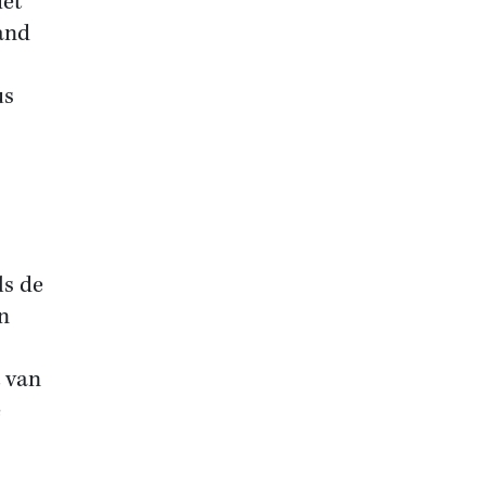
iet
and
us
ls de
n
 van
e