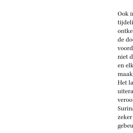
Ook i
tijdel
ontke
de do
voord
niet 
en el
maak
Het l
uiter
veroo
Surin
zeker
gebeu