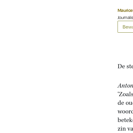
Maurice 
Journalis
Bewa
De st
Anton
‘Zoal
de ou
woord
betek
zin v