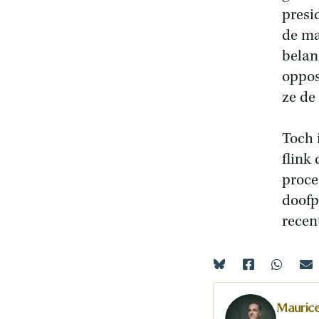
presi
de ma
belan
oppos
ze de
Toch 
flink
proce
doofp
recen
Maurice