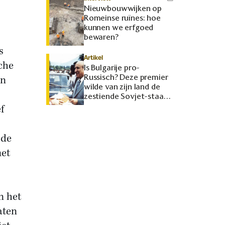
Nieuwbouwwijken op
Romeinse ruïnes: hoe
kunnen we erfgoed
bewaren?
s
Artikel
che
Is Bulgarije pro-
Russisch? Deze premier
en
wilde van zijn land de
zestiende Sovjet-staat
maken
f
 de
met
n het
aten