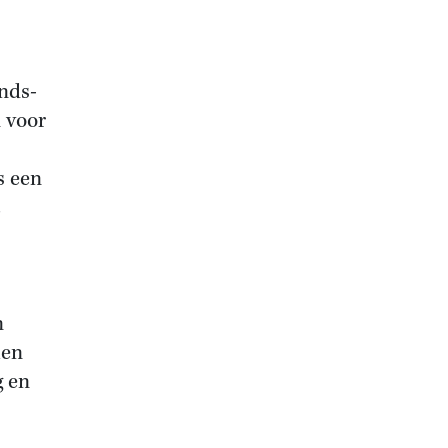
ands-
 voor
s een
n
len
g en