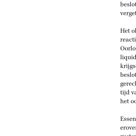
beslo
verge
Het o
react
Oorlo
liqui
krijg
beslo
gerec
tijd 
het o
Essen
erove