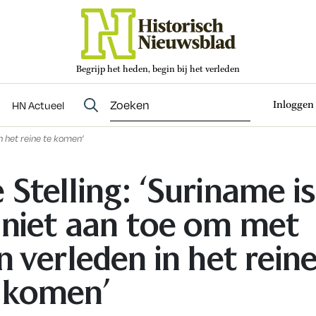
Begrijp het heden, begin bij het verleden
Abonneren
t
Evenementen
HN Actueel
Inloggen
HN Actueel
in het reine te komen’
 Stelling: ‘Suriname is
 niet aan toe om met
jn verleden in het rein
 komen’