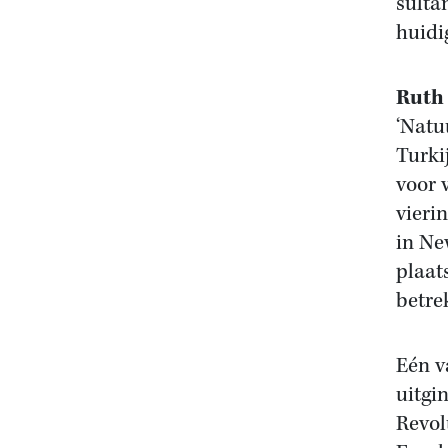
sulta
huidi
Ruth 
‘Natu
Turki
voor 
vieri
in Ne
plaat
betre
Eén v
uitgi
Revol