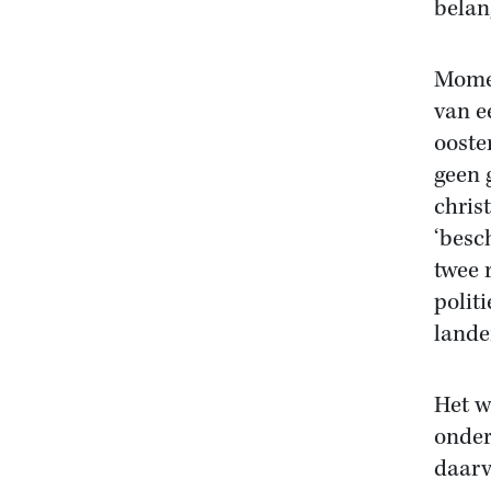
belan
Momen
van e
ooste
geen 
chris
‘besc
twee r
polit
lande
Het w
onder
daarv