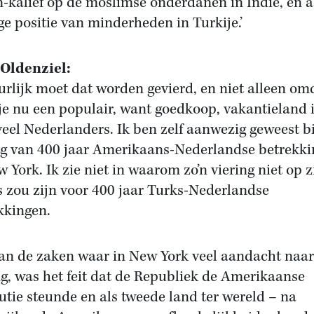
n-kalief op de moslimse onderdanen in Indië, en 
ge positie van minderheden in Turkije.’
Oldenziel:
urlijk moet dat worden gevierd, en niet alleen om
je nu een populair, want goedkoop, vakantieland 
veel Nederlanders. Ik ben zelf aanwezig geweest bi
ng van 400 jaar Amerikaans-Nederlandse betrekk
w York. Ik zie niet in waarom zo’n viering niet op z
s zou zijn voor 400 jaar Turks-Nederlandse
kkingen.
an de zaken waar in New York veel aandacht naar
ng, was het feit dat de Republiek de Amerikaanse
utie steunde en als tweede land ter wereld – na