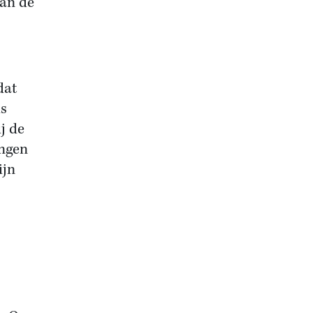
aan de
dat
is
j de
ingen
ijn