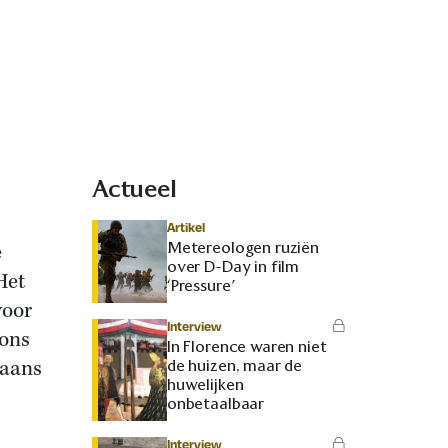
Actueel
Artikel
Metereologen ruziën
e
over D-Day in film
Het
‘Pressure’
voor
Interview
 ons
In Florence waren niet
maans
de huizen, maar de
huwelijken
onbetaalbaar
Interview