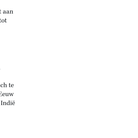
t aan
tot
l
.
ch te
 Eeuw
 Indië