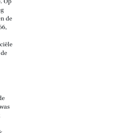
e. Op
eg
en de
66,
ciële
 de
de
 was
k
k