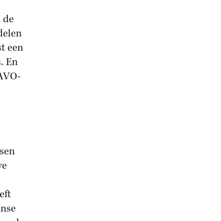
 de
delen
st een
. En
NAVO-
ssen
ve
eft
anse