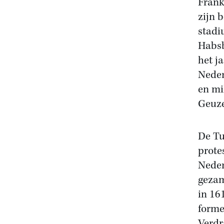
Frank
zijn 
stadi
Habsb
het j
Neder
en mi
Geuze
De Tu
prote
Neder
gezam
in 16
forme
Verdr