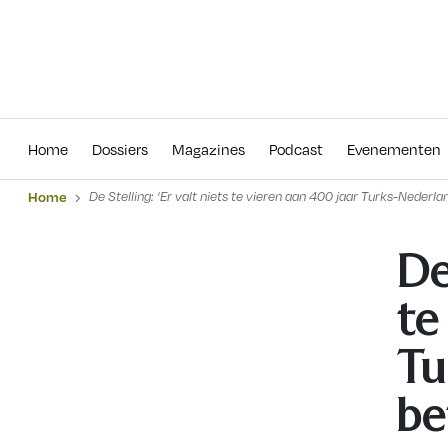
Home
Dossiers
Magazines
Podcas
Home
Dossiers
Magazines
Podcast
Evenementen
Home
De Stelling: ‘Er valt niets te vieren aan 400 jaar Turks-Nederl
De
te
Tu
be