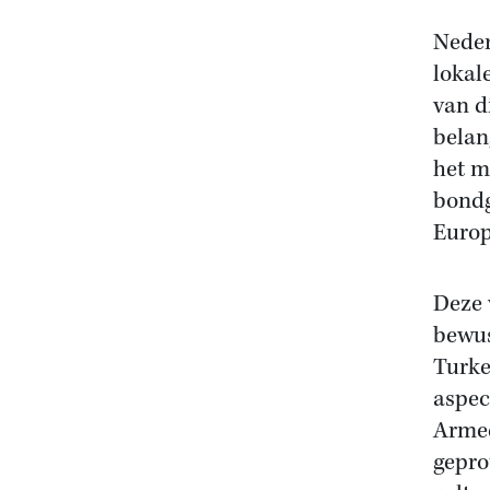
Neder
lokal
van d
belan
het m
bondg
Europ
Deze 
bewus
Turke
aspec
Armee
gepro