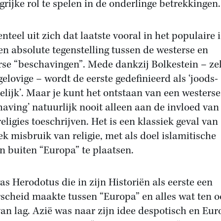
grijke rol te spelen in de onderlinge betrekkingen.
teel uit zich dat laatste vooral in het populaire 
en absolute tegenstelling tussen de westerse en
rse “beschavingen”. Mede dankzij Bolkestein – zel
gelovige – wordt de eerste gedefinieerd als ‘joods-
telijk’. Maar je kunt het ontstaan van een westerse
having’ natuurlijk nooit alleen aan de invloed van
eligies toeschrijven. Het is een klassiek geval van
iek misbruik van religie, met als doel islamitische
n buiten “Europa” te plaatsen.
as Herodotus die in zijn Historiën als eerste een
scheid maakte tussen “Europa” en alles wat ten o
an lag. Azië was naar zijn idee despotisch en Eu