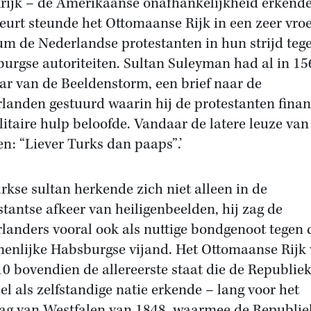
rijk – de Amerikaanse onafhankelijkheid erkend
beurt steunde het Ottomaanse Rijk in een zeer vro
um de Nederlandse protestanten in hun strijd teg
urgse autoriteiten. Sultan Suleyman had al in 15
aar van de Beeldenstorm, een brief naar de
landen gestuurd waarin hij de protestanten finan
litaire hulp beloofde. Vandaar de latere leuze van
n: “Liever Turks dan paaps”.’
rkse sultan herkende zich niet alleen in de
stantse afkeer van heiligenbeelden, hij zag de
landers vooral ook als nuttige bondgenoot tegen 
enlijke Habsburgse vijand. Het Ottomaanse Rijk
10 bovendien de allereerste staat die de Republie
el als zelfstandige natie erkende – lang voor het
ag van Westfalen van 1848, waarmee de Republie