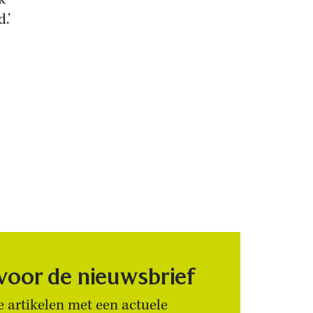
.’
 voor de nieuwsbrief
 artikelen met een actuele