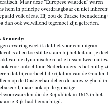
ratisch. Maar deze “Europese waarden” waren
ns hem in principe overdraagbaar en niet inheren
epaald volk of ras. Hij zou de Turkse toenadering 
a dan ook welwillend tegemoet zijn getreden.’
s Kennedy:
eigen ervaring weet ik dat het voor een migrant
vol is af en toe stil te staan bij het feit dat je dee
akt van de dynamische relatie tussen twee naties
ook voor autochtone Nederlanders is het nuttig zi
seren dat bijvoorbeeld de rijkdom van de Gouden
alleen op de Oostzeehandel en de aanwezigheid in
ebaseerd, maar ook op de gunstige
lsvoorwaarden die de Republiek in 1612 in het
aanse Rijk had bemachtigd.