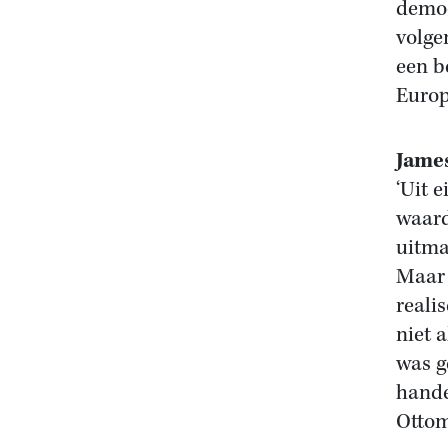
democ
volge
een b
Europ
Jame
‘Uit 
waarde
uitma
Maar 
reali
niet 
was g
hande
Ottom