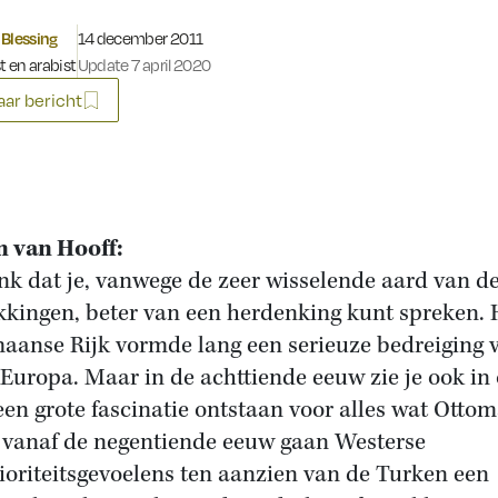
Gepubliceerd op:
Blessing
14 december 2011
t en arabist
Update 7 april 2020
ar bericht
 van Hooff:
enk dat je, vanwege de zeer wisselende aard van d
kkingen, beter van een herdenking kunt spreken. 
aanse Rijk vormde lang een serieuze bedreiging 
Europa. Maar in de achttiende eeuw zie je ook in
een grote fascinatie ontstaan voor alles wat Otto
n vanaf de negentiende eeuw gaan Westerse
ioriteitsgevoelens ten aanzien van de Turken een