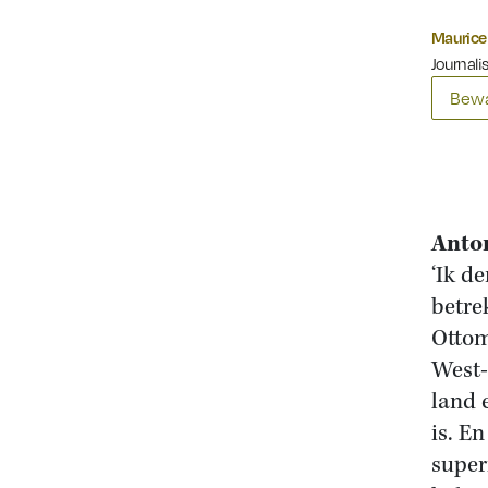
Maurice 
Journalis
Bewa
Anton
‘Ik d
betre
Ottom
West-
land 
is. E
super