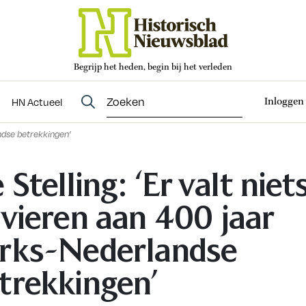
Begrijp het heden, begin bij het verleden
Abonneren
t
Evenementen
HN Actueel
Inloggen
HN Actueel
andse betrekkingen’
 Stelling: ‘Er valt niet
 vieren aan 400 jaar
rks-Nederlandse
trekkingen’