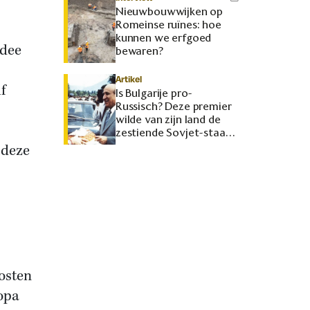
Nieuwbouwwijken op
Romeinse ruïnes: hoe
kunnen we erfgoed
idee
bewaren?
Artikel
f
Is Bulgarije pro-
Russisch? Deze premier
wilde van zijn land de
zestiende Sovjet-staat
maken
 deze
osten
ropa