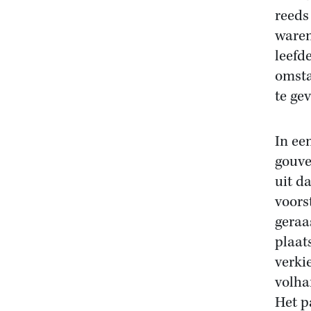
reeds
waren
leefd
omsta
te ge
In ee
gouve
uit d
voors
geraa
plaat
verki
volhar
Het p