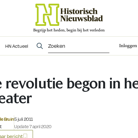
Begrijp het heden, begin bij het verleden
Abonneren
t
Evenementen
HN Actueel
Inloggen
HN Actueel
 revolutie begon in h
eater
Gepubliceerd op:
e Bruin
5 juli 2011
t
Update 7 april 2020
ar bericht