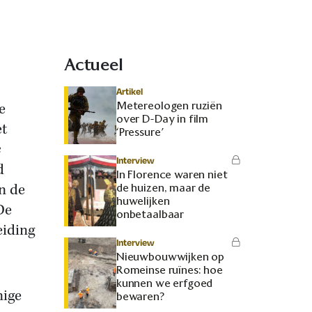
Actueel
Artikel
Metereologen ruziën
e
over D-Day in film
et
‘Pressure’
e
Interview
d
In Florence waren niet
n de
de huizen, maar de
huwelijken
De
onbetaalbaar
eiding
Interview
Nieuwbouwwijken op
Romeinse ruïnes: hoe
kunnen we erfgoed
nige
bewaren?