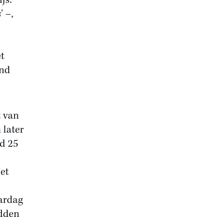
js.
s
’ –,
t
ind
t van
 later
d 25
et
aardag
adden