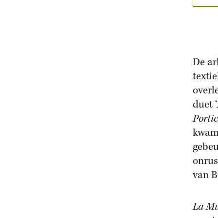
De ar
texti
overl
duet ‘
Portic
kwame
gebeu
onrus
van B
La Mu