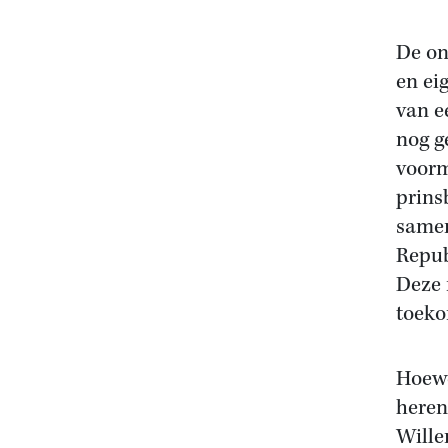
De on
en ei
van e
nog g
voorm
prins
samen
Repub
Deze 
toeko
Hoewe
heren
Wille