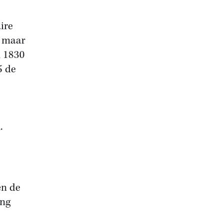
ire
, maar
n 1830
5 de
.
en de
ing