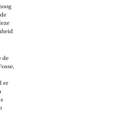
 hoog
ede
deze
nheid
e de
Fosse,
l er
n
as
n