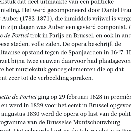
kstuk dat deel uitmaakte van een politieke
teling. Het werd gecomponeerd door Daniel Fra
t Auber (1782-1871), die inmiddels vrijwel is verg
in zijn dagen was Auber een gevierd componist.
e de Portici
trok in Parijs en Brussel, en ook in an
ese steden, volle zalen. De opera beschrijft de
itaanse opstand tegen de Spanjaarden in 1647. 
erzet bijna twee eeuwen daarvoor had plaatsgevo
te het muziekstuk genoeg elementen die op dat
t zeer tot de verbeelding spraken.
ette de Portici
ging op 29 februari 1828 in premièr
s en werd in 1829 voor het eerst in Brussel opgevo
 augustus 1830 werd de opera op last van de politi
rogramma van de Brusselse Muntschouwburg