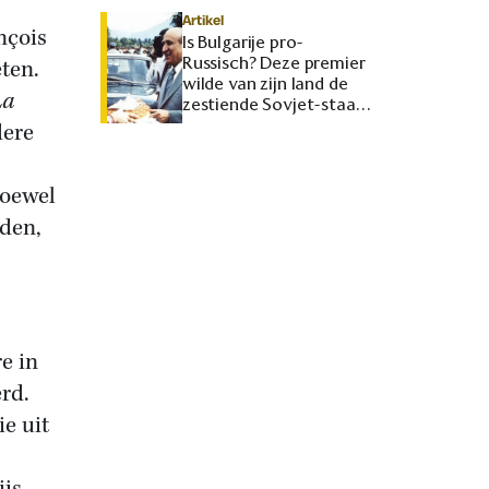
Artikel
nçois
Is Bulgarije pro-
Russisch? Deze premier
eten.
wilde van zijn land de
La
zestiende Sovjet-staat
maken
dere
Hoewel
nden,
e in
erd.
e uit