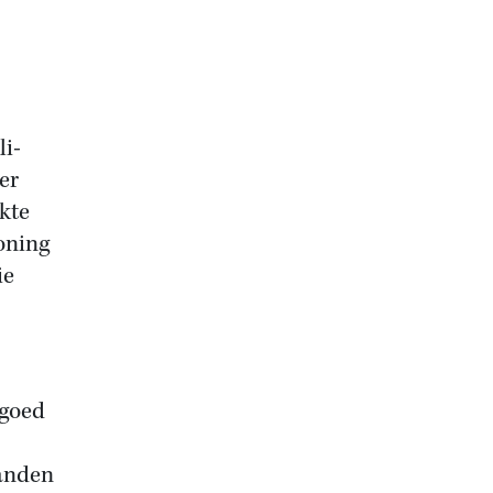
li-
er
kte
oning
ie
 goed
landen