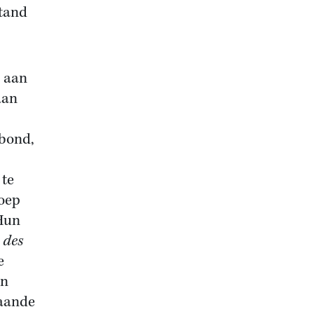
stand
d aan
aan
bond,
 te
roep
 Hun
 des
e
en
taande