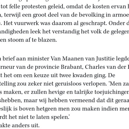
 tot felle protesten geleid, omdat de kosten ervan
, terwijl een groot deel van de bevolking in armo
e. Het vuurwerk was daarom al geschrapt. Onder 
ndigheden leek het verstandig het volk de gelege
ven stoom af te blazen.
n brief aan minister Van Maanen van Justitie legd
rneur van de provincie Brabant, Charles van der 
at het om een keuze uit twee kwaden ging. De
telling zou zeker niet geruisloos verlopen. ‘Men za
s maken, er zullen hevige en talrijke toejuichinge
shebben, maar wij hebben vermeend dat dit gera
eslijk is boven hetgeen men zou maken indien me
dt het niet te laten spelen.’
akte anders uit.