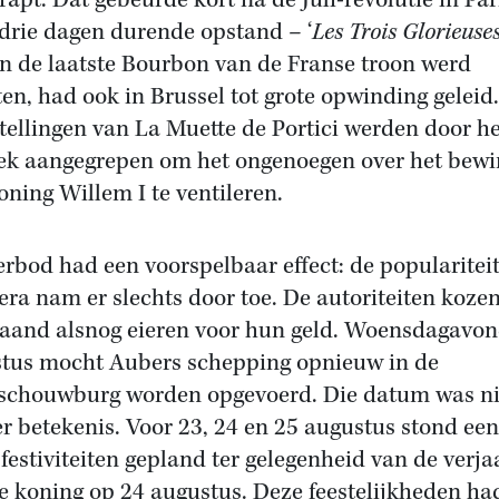
rapt. Dat gebeurde kort na de Juli-revolutie in Pari
drie dagen durende opstand – ‘
Les Trois Glorieuse
n de laatste Bourbon van de Franse troon werd
ten, had ook in Brussel tot grote opwinding geleid.
tellingen van La Muette de Portici werden door he
ek aangegrepen om het ongenoegen over het bew
oning Willem I te ventileren.
erbod had een voorspelbaar effect: de popularitei
era nam er slechts door toe. De autoriteiten kozen
aand alsnog eieren voor hun geld. Woensdagavon
tus mocht Aubers schepping opnieuw in de
chouwburg worden opgevoerd. Die datum was ni
r betekenis. Voor 23, 24 en 25 augustus stond een
 festiviteiten gepland ter gelegenheid van de verj
e koning op 24 augustus. Deze feestelijkheden h