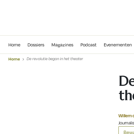
Home
Dossiers
Magazines
Podcas
Home
Dossiers
Magazines
Podcast
Evenementen
Home
De revolutie begon in het theater
De
th
Willem d
Journalis
Bewa