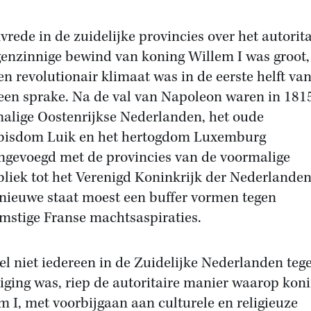
vrede in de zuidelijke provincies over het autorita
genzinnige bewind van koning Willem I was groot
en revolutionair klimaat was in de eerste helft va
een sprake. Na de val van Napoleon waren in 181
alige Oostenrijkse Nederlanden, het oude
bisdom Luik en het hertogdom Luxemburg
gevoegd met de provincies van de voormalige
liek tot het Verenigd Koninkrijk der Nederlanden
nieuwe staat moest een buffer vormen tegen
mstige Franse machtsaspiraties.
l niet iedereen in de Zuidelijke Nederlanden teg
iging was, riep de autoritaire manier waarop kon
m I, met voorbijgaan aan culturele en religieuze