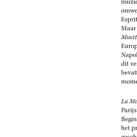
muzie
omwen
Espri
Maar 
Muett
Europ
Napol
dit v
bevat
momen
La Mu
Parij
Begin
het p