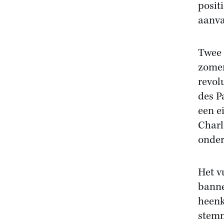
posit
aanva
Twee 
zomer
revol
des P
een e
Charl
onder
Het v
banne
heenk
stemm