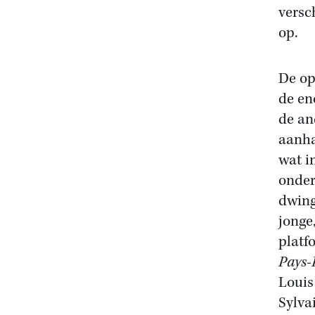
versc
op.
De op
de en
de an
aanha
wat i
onder
dwing
jonge
platf
Pays-
Louis
Sylva