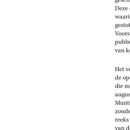
gesch
Deze 
waari
gesto
Voors
publi
van k
Het v
de op
die m
augus
Munts
zonde
reeks
van d