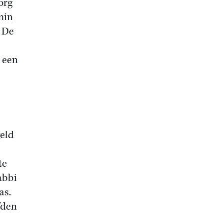
org
min
 De
 een
geld
te
abbi
as.
fden