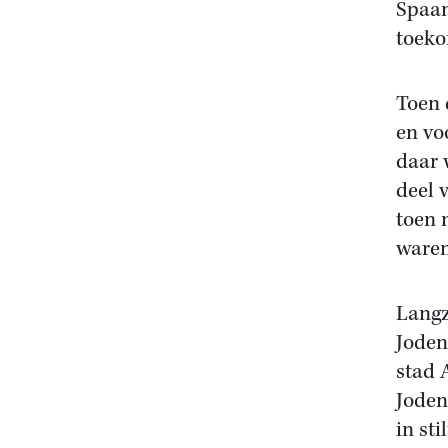
Spaan
toeko
Toen 
en vo
daar 
deel 
toen 
waren
Langz
Joden
stad 
Joden
in sti