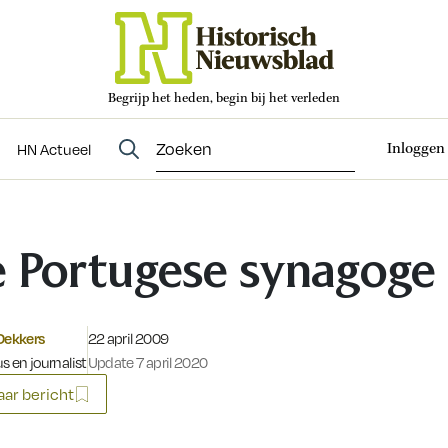
Begrijp het heden, begin bij het verleden
Abonneren
t
Evenementen
HN Actueel
Inloggen
HN Actueel
 Portugese synagoge
Gepubliceerd op:
Dekkers
22 april 2009
s en journalist
Update 7 april 2020
ar bericht