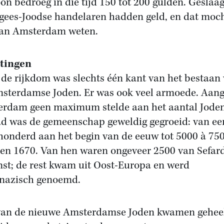
oon bedroeg in die tijd 150 tot 200 gulden. Geslaa
gees-Joodse handelaren hadden geld, en dat moc
van Amsterdam weten.
stingen
de rijkdom was slechts één kant van het bestaan
sterdamse Joden. Er was ook veel armoede. Aang
rdam geen maximum stelde aan het aantal Joden
ad was de gemeenschap geweldig gegroeid: van ee
honderd aan het begin van de eeuw tot 5000 à 750
ren 1670. Van hen waren ongeveer 2500 van Sefar
st; de rest kwam uit Oost-Europa en werd
nazisch genoemd.
van de nieuwe Amsterdamse Joden kwamen gehee