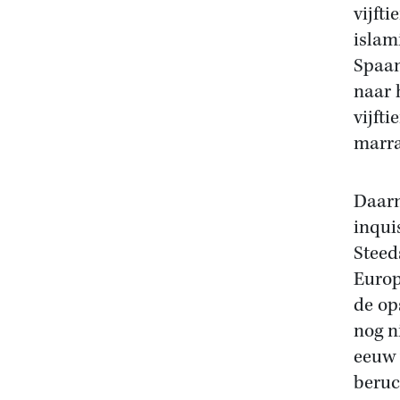
vijft
islam
Spaan
naar 
vijft
marra
Daarm
inqui
Steed
Europ
de op
nog n
eeuw 
beruc