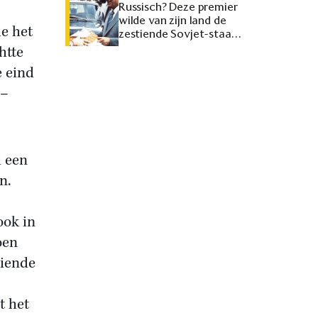
Russisch? Deze premier
wilde van zijn land de
e het
zestiende Sovjet-staat
maken
htte
e eind
 –
d een
n.
ook in
oen
tiende
t het