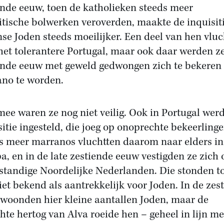
iende eeuw, toen de katholieken steeds meer
itische bolwerken veroverden, maakte de inquisiti
se Joden steeds moeilijker. Een deel van hen vluc
het tolerantere Portugal, maar ook daar werden z
iende eeuw met geweld gedwongen zich te bekeren
no te worden.
ee waren ze nog niet veilig. Ook in Portugal wer
sitie ingesteld, die joeg op onoprechte bekeerlinge
s meer marranos vluchtten daarom naar elders in
a, en in de late zestiende eeuw vestigden ze zich 
standige Noordelijke Nederlanden. Die stonden t
iet bekend als aantrekkelijk voor Joden. In de zes
woonden hier kleine aantallen Joden, maar de
hte hertog van Alva roeide hen – geheel in lijn me