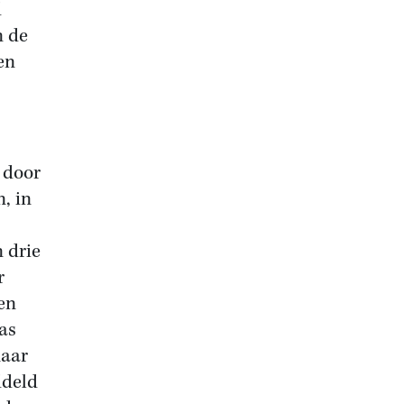
d
n de
en
 door
, in
 drie
r
en
as
maar
ddeld