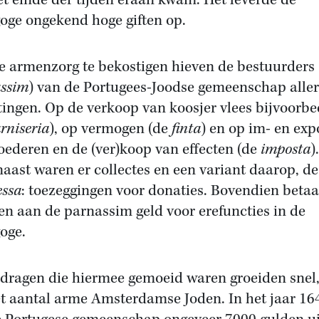
et einde der tijden eraan kwam. Het leverde de
oge ongekend hoge giften op.
 armenzorg te bekostigen hieven de bestuurders 
ssim
) van de Portugees-Joodse gemeenschap aller
tingen. Op de verkoop van koosjer vlees bijvoorbe
rniseria
), op vermogen (de
finta
) en op im- en exp
oederen en de (ver)koop van effecten (de
imposta
).
aast waren er collectes en een variant daarop, de
ssa
: toezeggingen voor donaties. Bovendien beta
n aan de parnassim geld voor erefuncties in de
oge.
dragen die hiermee gemoeid waren groeiden snel,
et aantal arme Amsterdamse Joden. In het jaar 16