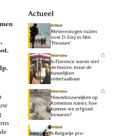
Actueel
romen
Artikel
Metereologen ruziën
over D-Day in film
,
‘Pressure’
ot.
Interview
In Florence waren niet
lp.
de huizen, maar de
huwelijken
onbetaalbaar
Interview
n
Nieuwbouwwijken op
Romeinse ruïnes: hoe
euw
kunnen we erfgoed
g
bewaren?
lims
Artikel
 de
Is Bulgarije pro-