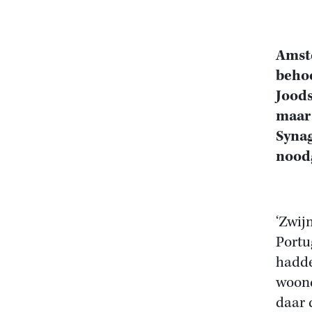
Amst
behoe
Joods
maar 
Synag
nood
‘Zwij
Portu
hadde
woond
daar 