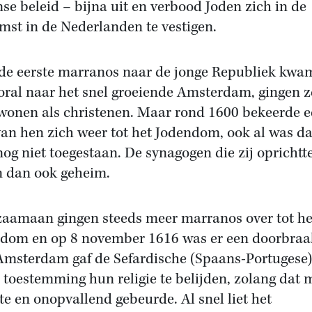
se beleid – bijna uit en verbood Joden zich in de
mst in de Nederlanden te vestigen.
de eerste marranos naar de jonge Republiek kwa
oral naar het snel groeiende Amsterdam, gingen z
wonen als christenen. Maar rond 1600 bekeerde 
van hen zich weer tot het Jodendom, ook al was da
nog niet toegestaan. De synagogen die zij oprichtt
 dan ook geheim.
aamaan gingen steeds meer marranos over tot he
dom en op 8 november 1616 was er een doorbraa
Amsterdam gaf de Sefardische (Spaans-Portugese)
 toestemming hun religie te belijden, zolang dat 
lte en onopvallend gebeurde. Al snel liet het