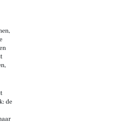
men,
e
een
t
en,
t
k: de
maar