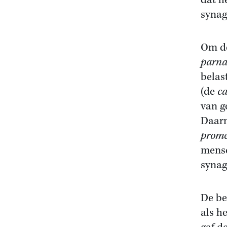
dat h
synag
Om de
parna
belas
(de
ca
van g
Daarn
prome
mense
synag
De be
als h