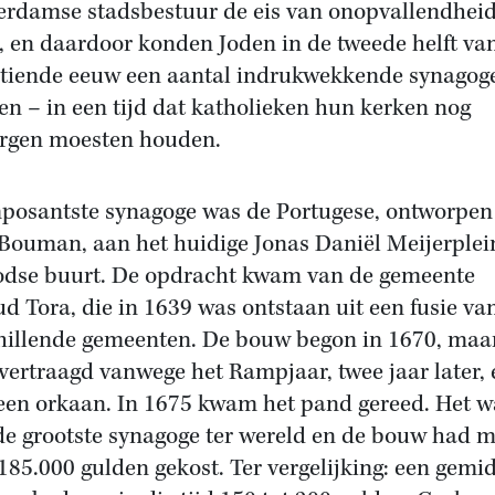
rdamse stadsbestuur de eis van onopvallendhei
, en daardoor konden Joden in de tweede helft va
tiende eeuw een aantal indrukwekkende synagog
n – in een tijd dat katholieken hun kerken nog
rgen moesten houden.
posantste synagoge was de Portugese, ontworpen
 Bouman, aan het huidige Jonas Daniël Meijerplein
odse buurt. De opdracht kwam van de gemeente
d Tora, die in 1639 was ontstaan uit een fusie van
hillende gemeenten. De bouw begon in 1670, maa
vertraagd vanwege het Rampjaar, twee jaar later, 
een orkaan. In 1675 kwam het pand gereed. Het w
de grootste synagoge ter wereld en de bouw had 
t 185.000 gulden gekost. Ter vergelijking: een gemi