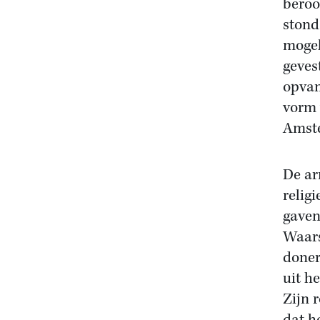
beroo
stond
mogel
geves
opvan
vorm 
Amste
De ar
relig
gaven
Waars
doner
uit h
Zijn 