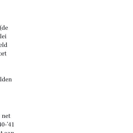
(de
lei
eld
ort
alden
 net
40-’41