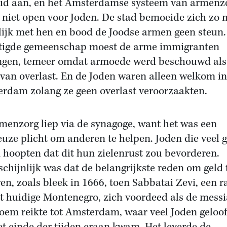
id aan, en het Amsterdamse systeem van armenz
 niet open voor Joden. De stad bemoeide zich zo 
ijk met hen en bood de Joodse armen geen steun.
tigde gemeenschap moest de arme immigranten
gen, temeer omdat armoede werd beschouwd als
van overlast. En de Joden waren alleen welkom in
rdam zolang ze geen overlast veroorzaakten.
menzorg liep via de synagoge, want het was een
ieuze plicht om anderen te helpen. Joden die veel 
 hoopten dat dit hun zielenrust zou bevorderen.
chijnlijk was dat de belangrijkste reden om geld 
en, zoals bleek in 1666, toen Sabbatai Zevi, een r
et huidige Montenegro, zich voordeed als de messi
roem reikte tot Amsterdam, waar veel Joden geloo