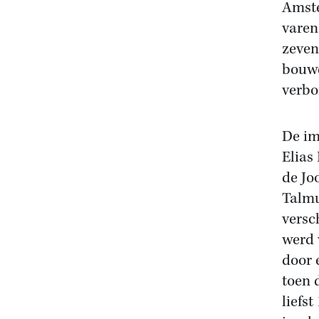
Amste
varen
zeven
bouwe
verbo
De im
Elias
de Jo
Talmu
versc
werd 
door 
toen 
liefs