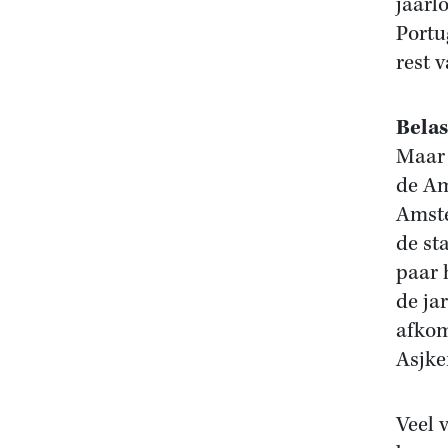
jaarl
Portu
rest 
Bela
Maar 
de Am
Amste
de st
paar 
de ja
afkom
Asjke
Veel 