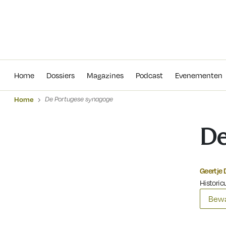
Home
Dossiers
Magazines
Podcas
Home
Dossiers
Magazines
Podcast
Evenementen
Home
De Portugese synagoge
De
Geertje 
Historicu
Bewa