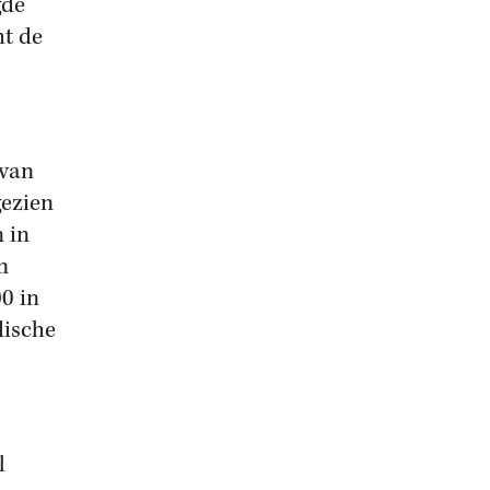
gde
ht de
 van
ezien
 in
n
0 in
dische
l