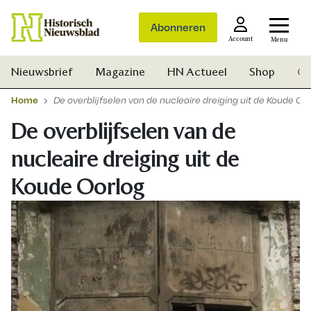
Abonneren
Account
Menu
Nieuwsbrief
Magazine
HN Actueel
Shop
Ge
Home
De overblijfselen van de nucleaire dreiging uit de Koude Oo
De overblijfselen van de
nucleaire dreiging uit de
Koude Oorlog
Zoek