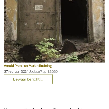
Arnold Pronk en Martin Bruining
Gepubliceerd op:
27 februari 2014
Update 7 april 2020
Bewaar bericht