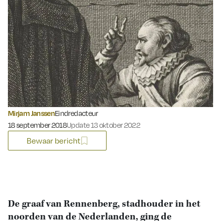
Mirjam Janssen
Eindredacteur
Gepubliceerd op:
18 september 2018
Update 13 oktober 2022
Bewaar bericht
De graaf van Rennenberg, stadhouder in het
noorden van de Nederlanden, ging de