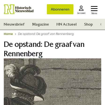
Abonneren
Account
Menu
Nieuwsbrief
Magazine
HN Actueel
Shop
Ge
Home
De opstand: De graaf van Rennenberg
De opstand: De graaf van
Rennenberg
Zoek