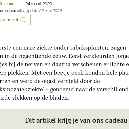
Gepubliceerd op:
Dekkers
24 maart 2020
s en journalist
Update 22 mei 2026
ar bericht
erste een nare ziekte onder tabaksplanten, zagen
n in de negentiende eeuw. Eerst verkleurden jong
jes bij de nerven en daarna verschenen er lichte 
re plekken. Met een beetje pech konden hele pla
rren en werd de oogst vernield door de
ksmozaïekziekte’ – genoemd naar de verschillend
urde vlekken op de bladen.
Dit artikel krijg je van ons cadeau