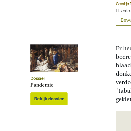
Geertje 
Historicu
Bewa
Er he
boere
blaad
donke
Dossier
verdo
Pandemie
‘taba
gekle
Bekijk dossier