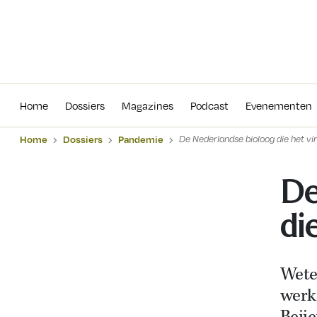
Home
Dossiers
Magazines
Podcas
Home
Dossiers
Magazines
Podcast
Evenementen
Home
Dossiers
Pandemie
De Nederlandse bioloog die het vi
De
di
Wete
werk