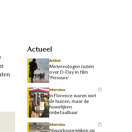
Actueel
e
Artikel
en
Metereologen ruziën
over D-Day in film
nten
‘Pressure’
Interview
In Florence waren niet
de huizen, maar de
huwelijken
onbetaalbaar
Interview
Nieuwbouwwijken op