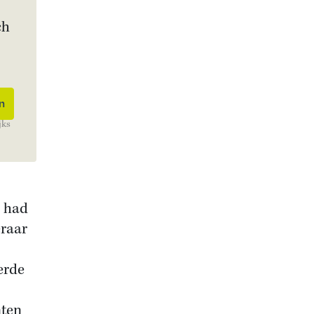
ch
jks
j had
eraar
erde
nten