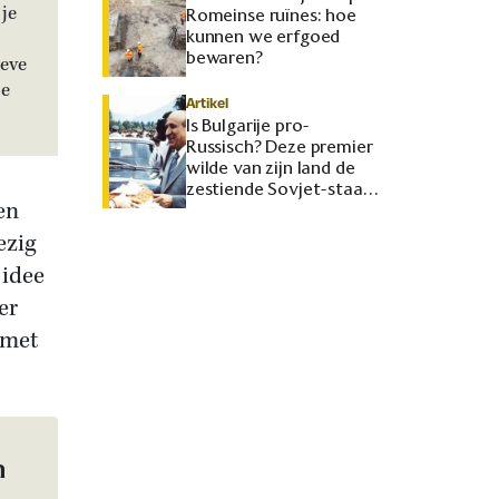
je
Romeinse ruïnes: hoe
kunnen we erfgoed
bewaren?
ieve
je
Artikel
Is Bulgarije pro-
Russisch? Deze premier
wilde van zijn land de
zestiende Sovjet-staat
en
maken
ezig
 idee
er
 met
n