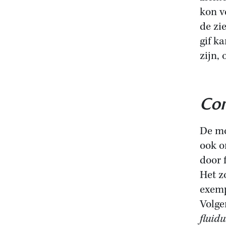
kon v
de zi
gif k
zijn, 
Con
De mo
ook o
door 
Het z
exemp
Volge
fluid