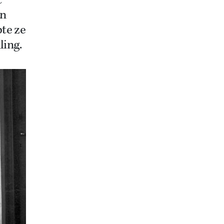
t
an
te ze
ling.