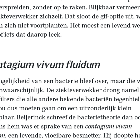
erspreiden, zonder op te raken. Blijkbaar vermee
ekteverwekker zichzelf. Dat sloot de gif-optie uit, 
an zich niet voortplanten. Het moest een levend w
of iets dat daarop leek.
tagium vivum fluidum
gelijkheid van een bacterie bleef over, maar die 
nwaarschijnlijk. De ziekteverwekker drong namel
filters die alle andere bekende bacteriën tegenhie
ou dus moeten gaan om een uitzonderlijk klein
laar. Beijerinck schreef de bacterietheorie dan oo
ns hem was er sprake van een
contagium vivum
um
, een levende, vloeibare besmetter. Hij doopte 