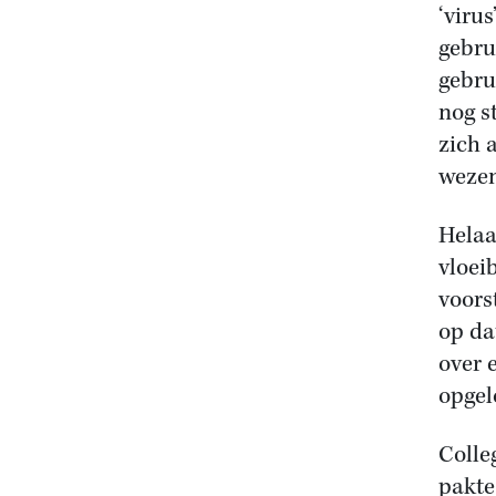
‘viru
gebru
gebru
nog s
zich 
wezen
Helaa
vloei
voors
op da
over 
opgel
Colle
pakte