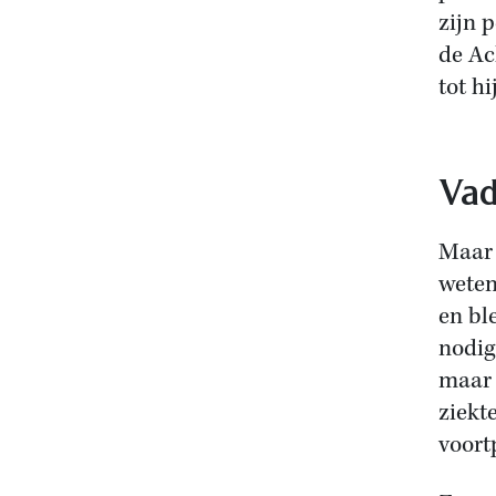
zijn 
de Ac
tot hi
Vad
Maar 
weten
en bl
nodig
maar 
ziekt
voort