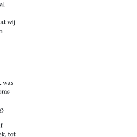
al
at wij
n
k was
soms
g.
f
k, tot