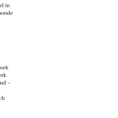
el in
woonde
zoek
erk
end –
ch