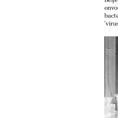
Beij
onvoo
bact
‘viru