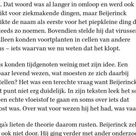
s’. Dat woord was al langer in omloop en werd ook 
ikt voor ziekmakende dingen, maar Beijerinck
ikte de naam als eerste voor het piepkleine ding d
teeds zo noemen. Bovendien stelde hij dat virusse
alleen konden voortplanten in cellen van andere
s – iets waarvan we nu weten dat het klopt.
s konden tijdgenoten weinig met zijn idee. Een
baar levend wezen, wat moesten ze zich daarbij
tellen? Het was een terechte vraag want Beijerinc
t punt niet erg duidelijk. In zijn teksten leek het 
een echte vloeistof te gaan en soms over iets dat
ost was. Over wat voor wezen hij het had, was vaa
ga’s lieten de theorie daarom rusten. Beijerinck zel
 ook niet door. Hij ging verder met ander onderzoe