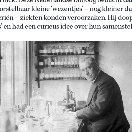
erinck. Deze Nederlandse bioloog bedacht da
rstelbaar kleine ‘wezentjes’ – nog kleiner d
eriën – ziekten konden veroorzaken. Hij doop
s’ en had een curieus idee over hun samenstel