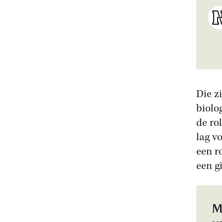
Die z
biolo
de ro
lag v
een r
een gi
M