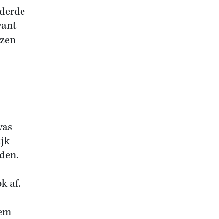
rderde
want
ezen
was
ijk
lden.
k af.
hem