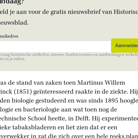
andaag?
ld je aan voor de gratis nieuwsbrief van Historis
ieuwsblad.
mailadres
vang historische artikelen, nieuws, boekrecensies en aanbiedingen wekeli
tis in je inbox.
as de stand van zaken toen Martinus Willem
rinck (1851) geïnteresseerd raakte in de ziekte. Hi
iden biologie gestudeerd en was sinds 1895 hoogl
ologie en bacteriologie aan wat toen nog de
echnische School heette, in Delft. Hij experimente
ieke tabaksbladeren en liet zien dat er een
everwekker in zat die zich over een hele reeks pla