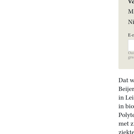
v
Me
N
E-
Ont
gra
Dat w
Beije
in Le
in bi
Polyt
met z
ziekt