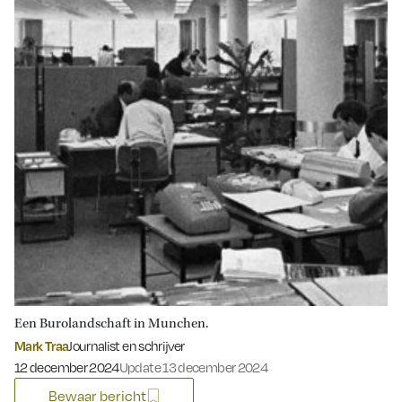
Een Burolandschaft in Munchen.
Mark Traa
Journalist en schrijver
Gepubliceerd op:
12 december 2024
Update 13 december 2024
Bewaar bericht