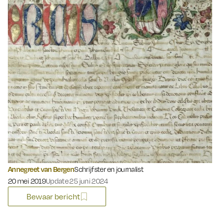
Annegreet van Bergen
Schrijfster en journalist
Gepubliceerd op:
20 mei 2019
Update 25 juni 2024
Bewaar bericht