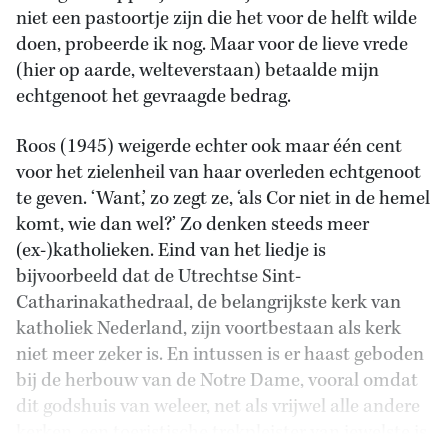
niet een pastoortje zijn die het voor de helft wilde
doen, probeerde ik nog. Maar voor de lieve vrede
(hier op aarde, welteverstaan) betaalde mijn
echtgenoot het gevraagde bedrag.
Roos (1945) weigerde echter ook maar één cent
voor het zielenheil van haar overleden echtgenoot
te geven. ‘Want,’ zo zegt ze, ‘als Cor niet in de hemel
komt, wie dan wel?’ Zo denken steeds meer
(ex-)katholieken. Eind van het liedje is
bijvoorbeeld dat de Utrechtse Sint-
Catharinakathedraal, de belangrijkste kerk van
katholiek Nederland, zijn voortbestaan als kerk
niet meer zeker is. En intussen is er haast geboden
bij de herbouw van de Notre Dame, vooral omdat
dit godshuis van weleer, net als vrijwel alle andere
kerken, een toeristische trekpleister van jewelste is.