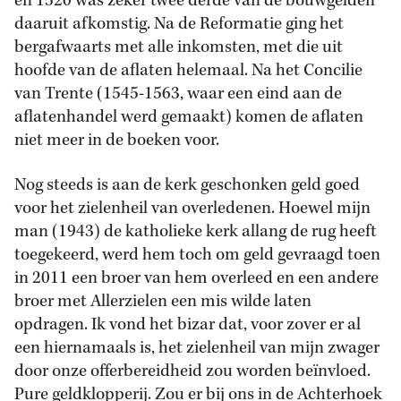
en 1520 was zeker twee derde van de bouwgelden
daaruit afkomstig. Na de Reformatie ging het
bergafwaarts met alle inkomsten, met die uit
hoofde van de aflaten helemaal. Na het Concilie
van Trente (1545-1563, waar een eind aan de
aflatenhandel werd gemaakt) komen de aflaten
niet meer in de boeken voor.
Nog steeds is aan de kerk geschonken geld goed
voor het zielenheil van overledenen. Hoewel mijn
man (1943) de katholieke kerk allang de rug heeft
toegekeerd, werd hem toch om geld gevraagd toen
in 2011 een broer van hem overleed en een andere
broer met Allerzielen een mis wilde laten
opdragen. Ik vond het bizar dat, voor zover er al
een hiernamaals is, het zielenheil van mijn zwager
door onze offerbereidheid zou worden beïnvloed.
Pure geldklopperij. Zou er bij ons in de Achterhoek