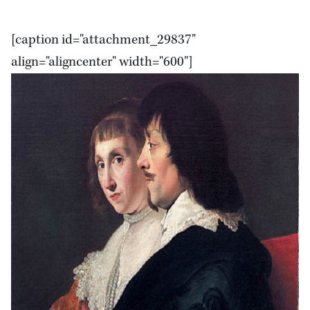
[caption id="attachment_29837"
align="aligncenter" width="600"]