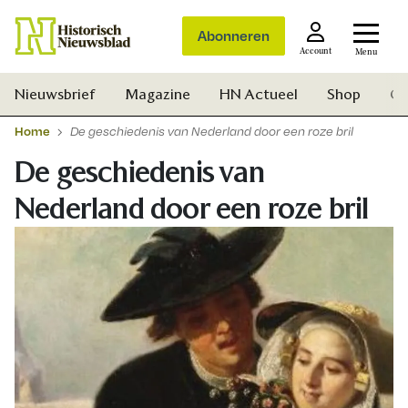
Abonneren
Account
Menu
Nieuwsbrief
Magazine
HN Actueel
Shop
Ge
Home
De geschiedenis van Nederland door een roze bril
De geschiedenis van
Nederland door een roze bril
Zoek