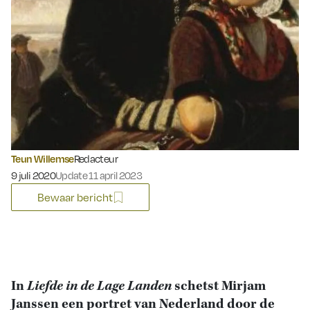
Teun Willemse
Redacteur
Gepubliceerd op:
9 juli 2020
Update 11 april 2023
Bewaar bericht
In
Liefde in de Lage Landen
schetst Mirjam
Janssen een portret van Nederland door de