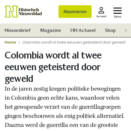
Abonneren
Account
Menu
Nieuwsbrief
Magazine
HN Actueel
Shop
Ge
Home
Colombia wordt al twee eeuwen geteisterd door geweld
Colombia wordt al twee
eeuwen geteisterd door
geweld
In de jaren zestig kregen politieke bewegingen
in Colombia geen echte kans, waardoor velen
het gewapende verzet van de guerrillagroepen
gingen beschouwen als enig politiek alternatief.
Daarna werd de guerrilla een van de grootste
Zoek