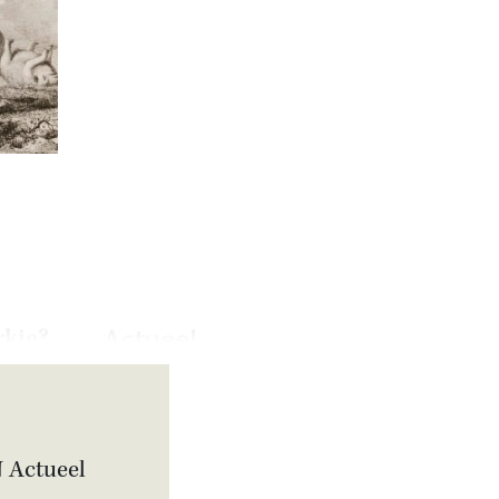
rkie?
Actueel
Artikel
Metereologen ruziën
over D-Day in film
‘Pressure’
N Actueel
Interview