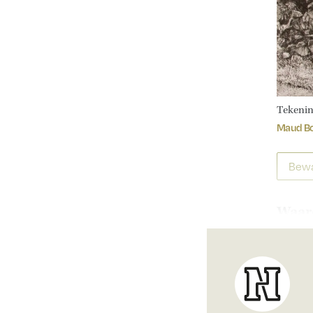
Tekenin
Maud B
Bewa
Waaro