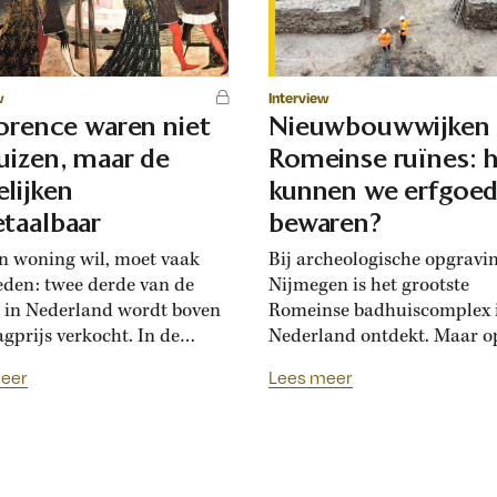
w
Interview
lorence waren niet
Nieuwbouwwijken
uizen, maar de
Romeinse ruïnes: 
lijken
kunnen we erfgoe
taalbaar
bewaren?
n woning wil, moet vaak
Bij archeologische opgravi
eden: twee derde van de
Nijmegen is het grootste
 in Nederland wordt boven
Romeinse badhuiscomplex 
agprijs verkocht. In de
Nederland ontdekt. Maar o
sance hadden Florentijnen
plek van de opgraving wor
eer
Lees meer
st van overbiedingsgekte:
binnenkort een nieuwe wo
 rijke families de prijs
gebouwd. Hoogleraar Moni
en, ontstond er
van den Dries legt uit hoe
schatsinflatie’, vertelt
archeologen en
icus Marlisa den Hartog.
projectontwikkelaars elkaa