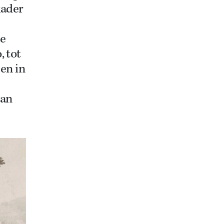
kader
ze
, tot
 en in
van