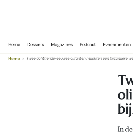
Home
Dossiers
Magazines
Podcas
Home
Dossiers
Magazines
Podcast
Evenementen
Home
Twee achttiende-eeuwse olifanten maakten een bijzondere we
Tw
ol
bi
In d