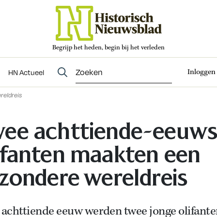
Begrijp het heden, begin bij het verleden
Abonneren
t
Evenementen
HN Actueel
Inloggen
HN Actueel
reldreis
ee achttiende-eeuw
ifanten maakten een
jzondere wereldreis
e achttiende eeuw werden twee jonge olifante