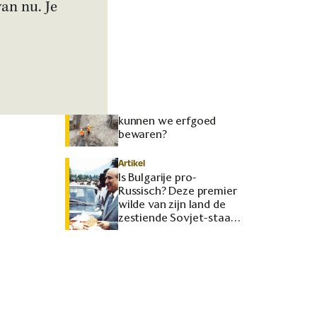
van nu. Je
In Florence waren niet
de huizen, maar de
huwelijken
onbetaalbaar
Interview
Nieuwbouwwijken op
Romeinse ruïnes: hoe
kunnen we erfgoed
bewaren?
Artikel
Is Bulgarije pro-
Russisch? Deze premier
wilde van zijn land de
zestiende Sovjet-staat
maken