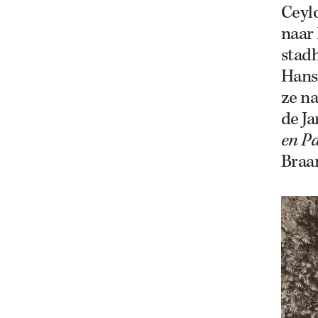
Ceyl
naar
stadh
Hans 
ze na
de J
en Pa
Braa