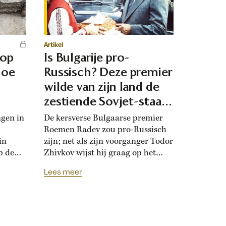
Artikel
 op
Is Bulgarije pro-
hoe
Russisch? Deze premier
d
wilde van zijn land de
zestiende Sovjet-staat
maken
ngen in
De kersverse Bulgaarse premier
Roemen Radev zou pro-Russisch
in
zijn; net als zijn voorganger Todor
p de
Zhivkov wijst hij graag op het
dt
Russische bevrijdingsverhaal van
Lees meer
onwijk
1878. Die vroegere premier was zo
que
loyaal aan het Kremlin, dat hij de
Bulgaarse soevereiniteit inzette in
onderhandelingen met Moskou.
r
Zhivkovs pro-Russische koers