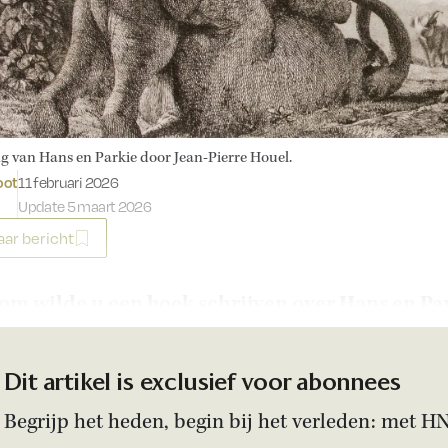
g van Hans en Parkie door Jean-Pierre Houel.
Gepubliceerd op:
oot
11 februari 2026
Update 5 maart 2026
ar bericht
m wilde u een boek schrijven over Hans en Pa
Dit artikel is exclusief voor abonnees
Begrijp het heden, begin bij het verleden: met H