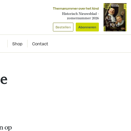
Themanummer over het kind
Historisch Nieuwsblad -
zomernummer 2026
Bestellen
Abonneren
Shop
Contact
se
n op