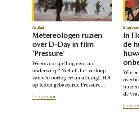
Artikel
Intervie
Metereologen ruziën
In F
over D-Day in film
de h
‘Pressure’
huwe
onbe
Weersvoorspelling een saai
onderwerp? Niet als het verloop
Wie ee
van een oorlog ervan afhangt. Het
overbi
op feiten gebaseerde Pressure
huizen
toont de hoogoplopende ruzie
de vra
Lees meer
tussen geallieerde meteorologen
Renais
Lees m
over de verwachting voor D-Day.
ook la
Bedolven onder tegenstrijdige
doordat
adviezen moet opperbevelhebber
opdrev
Dwight Eisenhower beslissen over
‘bruids
de invasiedatum. Als D-Day een
histor