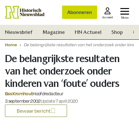
Abonneren
Account
Menu
Nieuwsbrief
Magazine
HN Actueel
Shop
Ge
Home
De belangrijkste resultaten van het onderzoek onder kinder
De belangrijkste resultaten
van het onderzoek onder
kinderen van ‘foute’ ouders
Bas Kromhout
Hoofdredacteur
Gepubliceerd op:
3 september 2002
Update 7 april 2020
Bewaar bericht
Zoek