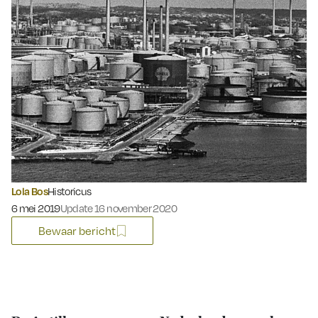
Lola Bos
Historicus
Gepubliceerd op:
6 mei 2019
Update 16 november 2020
Bewaar bericht