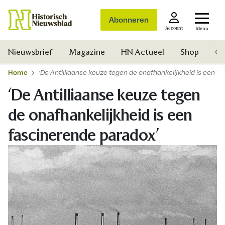
Abonneren
Account
Menu
Nieuwsbrief
Magazine
HN Actueel
Shop
Ge
Home
‘De Antilliaanse keuze tegen de onafhankelijkheid is een f
‘De Antilliaanse keuze tegen
de onafhankelijkheid is een
fascinerende paradox’
Zoek