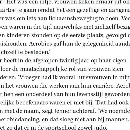
r: ‘Het was een uitje, vrouwen keken ernaar uit o
aartoe te gaan omdat het een gezellige en aange
r was om iets aan lichaamsbeweging te doen. Vee
en waren in die tijd nauwelijks met zichzelf bezig
n kinderen stonden op de eerste plaats, gevolgd 
uishouden. Aerobics gaf hun de gelegenheid aand
chzelf te besteden.’
r heeft in de afgelopen twintig jaar op haar eigen
loer de maatschappelijke rol van vrouwen zien
deren: ‘Vroeger had ik vooral huisvrouwen in mijn
jn het vrouwen die werken aan hun carrière. Aero
or hen een onderdeel van hun levensstijl geworden.
lijke beoefenaars waren er niet bij. ‘Dat had ook 
 met de naam,’ zegt Jenner achteraf. ‘We noemde
aerobicdancing, en dat sloeg niet aan bij mannen
et zo dat er in de sportschool zowel judo,