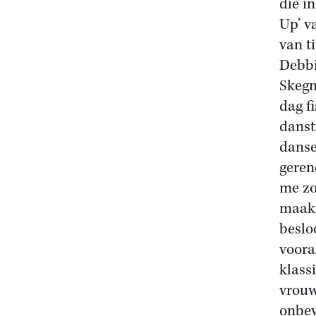
die i
Up’ v
van t
Debbi
Skegn
dag f
danst
danse
geren
me zo
maakt
beslo
voora
klass
vrouw
onbev