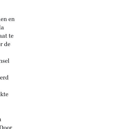
den en
la
aat te
r de
nsel
werd
kte
n
 Door