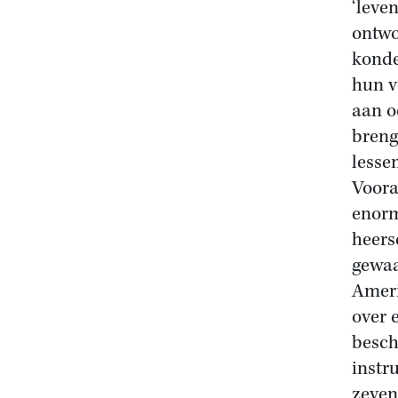
‘leve
ontwo
konde
hun v
aan o
breng
lesse
Voora
enorm
heers
gewaa
Ameri
over 
besch
instr
zeven