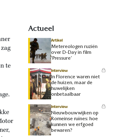
Actueel
nner
Artikel
Metereologen ruziën
 zag
over D-Day in film
‘Pressure’
n te
Interview
In Florence waren niet
de huizen, maar de
huwelijken
age.
onbetaalbaar
Interview
akke
Nieuwbouwwijken op
Romeinse ruïnes: hoe
Motor
kunnen we erfgoed
ner,
bewaren?