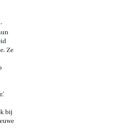
-
hun
eid
e. Ze
b
.’
k bij
ieuwe