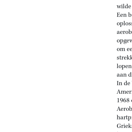
wilde 
Een b
oplos
aerob
opgew
om ee
strek
lopen
aan d
In de
Ameri
1968 
Aerob
hartp
Griek