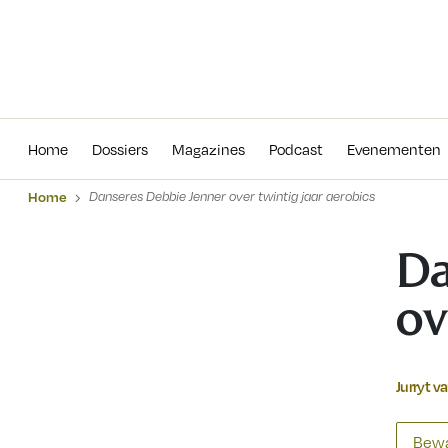
Home
Dossiers
Magazines
Podcas
Home
Dossiers
Magazines
Podcast
Evenementen
Home
Danseres Debbie Jenner over twintig jaar aerobics
Da
ov
Jurryt v
Bewa