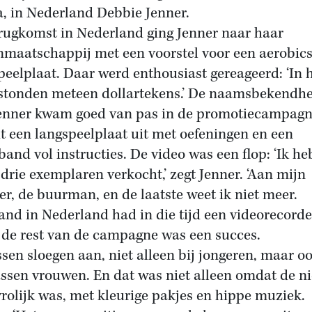
, in Nederland Debbie Jenner.
rugkomst in Nederland ging Jenner naar haar
nmaatschappij met een voorstel voor een aerobics
peelplaat. Daar werd enthousiast gereageerd: ‘In 
stonden meteen dollartekens.’ De naamsbekendh
enner kwam goed van pas in de promotiecampagn
t een langspeelplaat uit met oefeningen en een
band vol instructies. De video was een flop: ‘Ik he
drie exemplaren verkocht,’ zegt Jenner. ‘Aan mijn
r, de buurman, en de laatste weet ik niet meer.
nd in Nederland had in die tijd een videorecorder
de rest van de campagne was een succes.
ssen sloegen aan, niet alleen bij jongeren, maar oo
ssen vrouwen. En dat was niet alleen omdat de n
vrolijk was, met kleurige pakjes en hippe muziek.