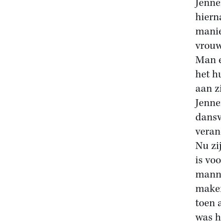
Jenne
hiern
manie
vrouw
Man e
het h
aan zi
Jenne
dansv
veran
Nu zi
is vo
manne
maken
toen 
was h