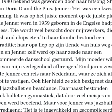
n 1980 bekend was geworden door haar hitsong ‘S
an Doris D and the Pins. Jenner: ‘Het was een kwes
iming. Ik was op het juiste moment op de juiste pla
e Jenner werd in 1959 geboren in de Engelse bad
ess. ‘Die wordt veel bezocht door mijnwerkers, di
ish and chips eten.’ In haar familie bestond een
raditie; haar opa liep op zijn tiende van huis weg
n en Jenner zelf werd op haar zesde naar een
ommeerde dansschool gestuurd. ‘Mijn moeder wi
 van mijn verlegenheid afbrengen.’ Eind jaren zev
e Jenner een reis naar Nederland, waar ze zich al
ot te vestigen. Ook hier hield ze zich bezig met da
l jazzballet en beatdance. Daarnaast bestonden
iek ballet en gymnastiek, dat door veel meisjes en
en werd beoefend. Maar voor Jenner was jazzball
redigend: ‘Het is te ingewikkeld en gecompliceerd