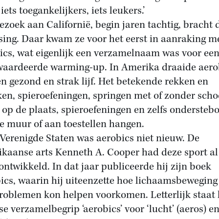
iets toegankelijkers, iets leukers.’
ezoek aan Californië, begin jaren tachtig, bracht 
sing. Daar kwam ze voor het eerst in aanraking m
ics, wat eigenlijk een verzamelnaam was voor ee
aardeerde warming-up. In Amerika draaide aero
n gezond en strak lijf. Het betekende rekken en
ken, spieroefeningen, springen met of zonder schoe
 op de plaats, spieroefeningen en zelfs ondersteb
e muur of aan toestellen hangen.
 Verenigde Staten was aerobics niet nieuw. De
kaanse arts Kenneth A. Cooper had deze sport al
ontwikkeld. In dat jaar publiceerde hij zijn boek
ics, waarin hij uiteenzette hoe lichaamsbeweging
roblemen kon helpen voorkomen. Letterlijk staat 
se verzamelbegrip ‘aerobics’ voor ‘lucht’ (aeros) e