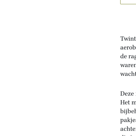
Twint
aerob
de ra
waren
wacht
Deze 
Het m
bijbe
pakje
achte