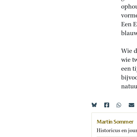
ophou
vorme
Een E
blauw
Wie d
wie t
een t
bijvo
natuu
Martin Sommer
Historicus en jour