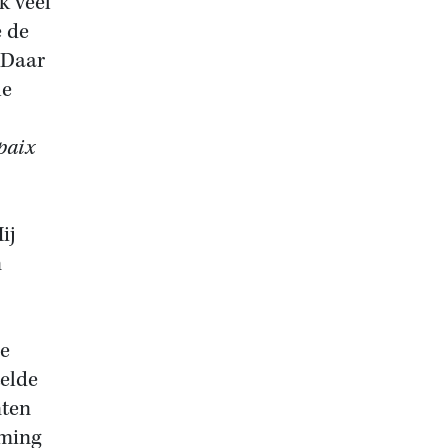
k veel
e de
. Daar
le
paix
ij
n
he
elde
nten
mming