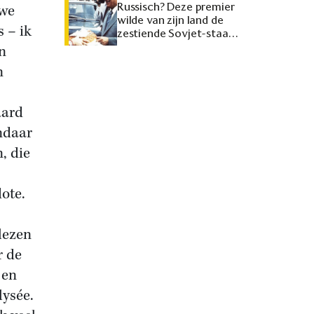
Russisch? Deze premier
uwe
wilde van zijn land de
 – ik
zestiende Sovjet-staat
maken
n
n
aard
ndaar
, die
ote.
lezen
r de
 en
lysée.