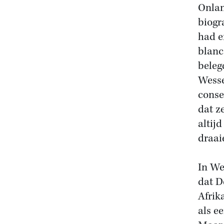
Onlan
biogr
had e
blanc
beleg
Wesse
conse
dat z
altij
draai
In We
dat D
Afrik
als e