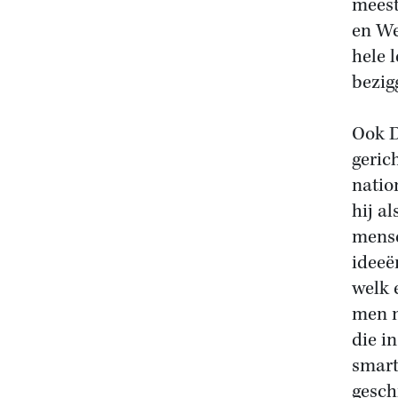
meest
en We
hele 
bezig
Ook D
geric
natio
hij a
mense
ideeë
welk 
men n
die i
smart
gesch