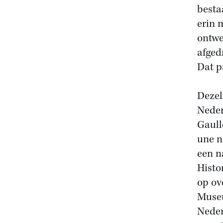
besta
erin 
ontwe
afged
Dat p
Dezel
Neder
Gaulle
une n
een n
Histo
op ov
Museu
Neder