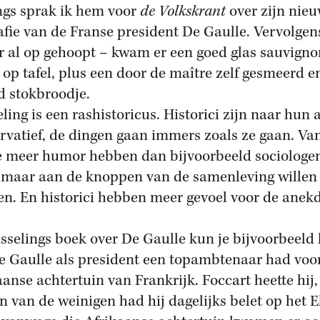
gs sprak ik hem voor
de Volkskrant
over zijn nie
afie van de Franse president De Gaulle. Vervolgens
r al op gehoopt – kwam er een goed glas sauvigno
 op tafel, plus een door de maître zelf gesmeerd e
d stokbroodje.
ling is een rashistoricus. Historici zijn naar hun 
rvatief, de dingen gaan immers zoals ze gaan. Va
e meer humor hebben dan bijvoorbeeld sociologen
d maar aan de knoppen van de samenleving willen
en. En historici hebben meer gevoel voor de anekd
sselings boek over De Gaulle kun je bijvoorbeeld 
e Gaulle als president een topambtenaar had voo
aanse achtertuin van Frankrijk. Foccart heette hij,
en van de weinigen had hij dagelijks belet op het E