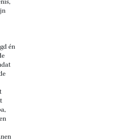
nis,
ijn
egd én
de
mdat
 de
t
t
pa,
 en
unnen