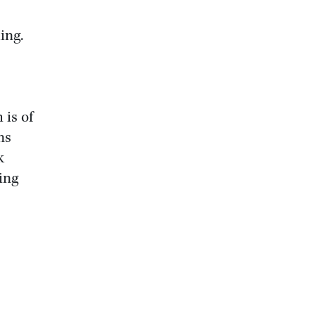
ing.
is of
ns
k
ing