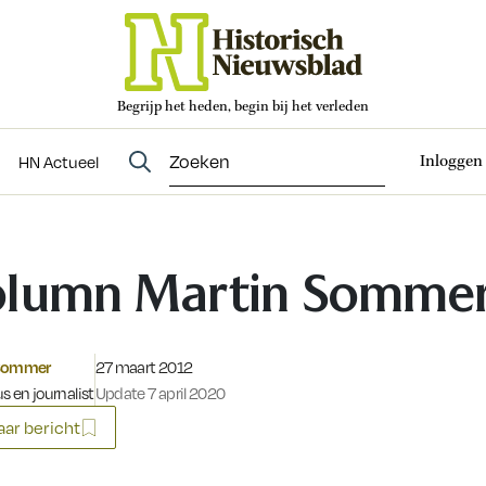
Begrijp het heden, begin bij het verleden
Abonneren
t
Evenementen
HN Actueel
Inloggen
HN Actueel
lumn Martin Somme
Gepubliceerd op:
 Sommer
27 maart 2012
s en journalist
Update 7 april 2020
ar bericht