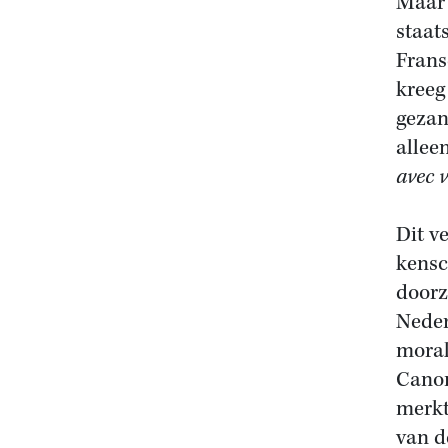
Maar 
staat
Frans
kreeg
gezant
allee
avec v
Dit v
kensc
doorz
Neder
moral
Canon
merkt
van d