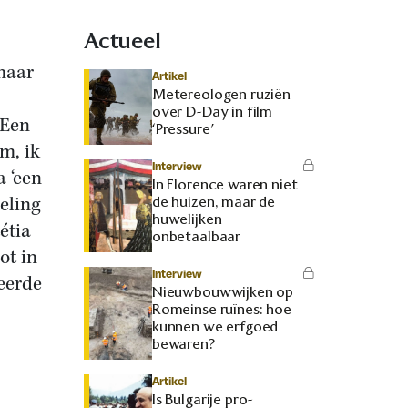
Actueel
 maar
Artikel
Metereologen ruziën
over D-Day in film
 Een
‘Pressure’
lm, ik
Interview
 ‘een
In Florence waren niet
eling
de huizen, maar de
huwelijken
étia
onbetaalbaar
ot in
Interview
eerde
Nieuwbouwwijken op
Romeinse ruïnes: hoe
kunnen we erfgoed
bewaren?
Artikel
Is Bulgarije pro-