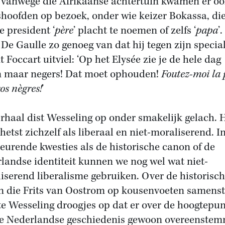
vanwege die Afrikaanse achtertuin kwamen er oo
shoofden op bezoek, onder wie keizer Bokassa, di
e president ‘
père
’ placht te noemen of zelfs ‘
papa
’
 De Gaulle zo genoeg van dat hij tegen zijn specia
 Foccart uitviel: ‘Op het Elysée zie je de hele dag
n maar negers! Dat moet ophouden!
Foutez-moi la 
os nègres!
’
erhaal dist Wesseling op onder smakelijk gelach. H
hetst zichzelf als liberaal en niet-moraliserend. I
eurende kwesties als de historische canon of de
landse identiteit kunnen we nog wel wat niet-
iserend liberalisme gebruiken. Over de historisc
 die Frits van Oostrom op kousenvoeten samenst
e Wesseling droogjes op dat er over de hoogtepu
e Nederlandse geschiedenis gewoon overeenste