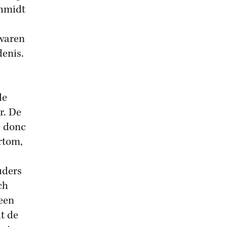
chmidt
 waren
enis.
de
r. De
 donc
rtom,
uders
ch
 een
t de