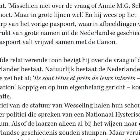
at. ‘Misschien niet over de vraag of Annie M.G. S
moet. Maar in grote lijnen wel.’ En hij wees op het
rp van het vorige paspoort, waarin afbeeldingen
rukt van grote namen uit de Nederlandse geschied
aspoort valt vrijwel samen met de Canon.
fde relativerende toon bezigt hij over de vraag of 
lander bestaat. Natuurlijk bestaat de Nederlande
 zei het al: ‘
Ils sont têtus et prêts de leurs interêts
–
ation.’ Koppig en op hun eigenbelang gericht – ko
atie.
rici van de statuur van Wesseling halen hun scho
er politici die spreken van een Nationaal Hysteris
m. Alsof de laarzen alleen al bij het wijzen naar
landse geschiedenis zouden stampen. Maar verui