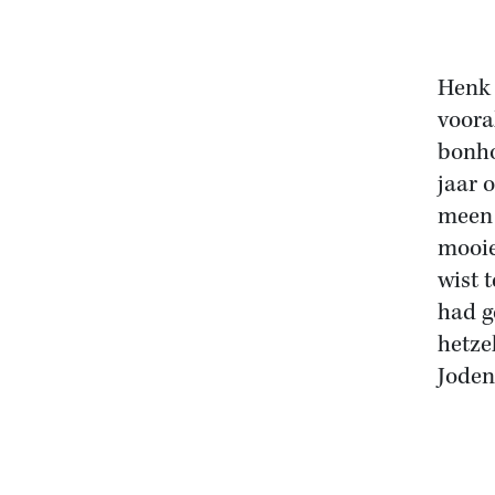
Henk 
voora
bonho
jaar o
meen 
mooie
wist 
had g
hetze
Joden