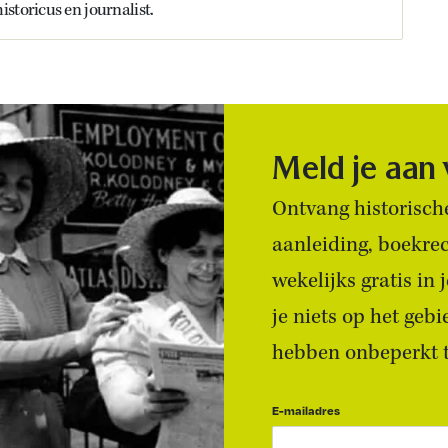
storicus en journalist.
Meld je aan
Ontvang historische
aanleiding, boekre
wekelijks gratis in
je niets op het geb
hebben onbeperkt to
E-mailadres