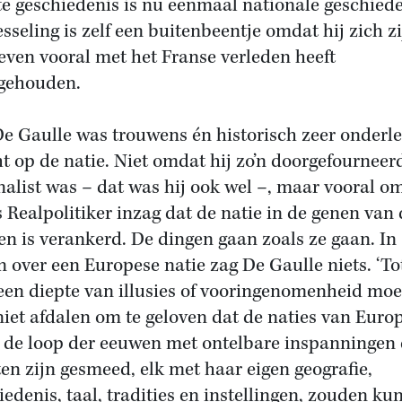
e geschiedenis is nu eenmaal nationale geschiede
sseling is zelf een buitenbeentje omdat hij zich z
leven vooral met het Franse verleden heeft
gehouden.
e Gaulle was trouwens én historisch zeer onderl
ht op de natie. Niet omdat hij zo’n doorgefourneer
nalist was – dat was hij ook wel –, maar vooral o
ls Realpolitiker inzag dat de natie in de genen van
n is verankerd. De dingen gaan zoals ze gaan. In
n over een Europese natie zag De Gaulle niets. ‘To
een diepte van illusies of vooringenomenheid moe
iet afdalen om te geloven dat de naties van Euro
n de loop der eeuwen met ontelbare inspanningen
en zijn gesmeed, elk met haar eigen geografie,
iedenis, taal, tradities en instellingen, zouden k