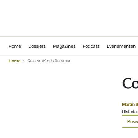
Home
Dossiers
Magazines
Podcas
Home
Dossiers
Magazines
Podcast
Evenementen
Home
Column Martin Sommer
Co
Martin
Historicu
Bewa