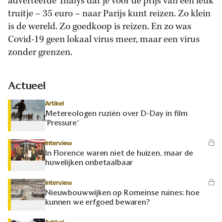
adverteerde Thalys dat je voor de prijs van een leuk
truitje – 35 euro – naar Parijs kunt reizen. Zo klein
is de wereld. Zo goedkoop is reizen. En zo was
Covid-19 geen lokaal virus meer, maar een virus
zonder grenzen.
Actueel
Artikel
Metereologen ruziën over D-Day in film
‘Pressure’
Interview
In Florence waren niet de huizen, maar de
huwelijken onbetaalbaar
Interview
Nieuwbouwwijken op Romeinse ruïnes: hoe
kunnen we erfgoed bewaren?