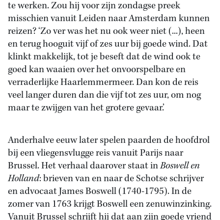
te werken. Zou hij voor zijn zondagse preek
misschien vanuit Leiden naar Amsterdam kunnen
reizen? ‘Zo ver was het nu ook weer niet (...), heen
en terug hooguit vijf of zes uur bij goede wind. Dat
klinkt makkelijk, tot je beseft dat de wind ook te
goed kan waaien over het onvoorspelbare en
verraderlijke Haarlemmermeer. Dan kon de reis
veel langer duren dan die vijf tot zes uur, om nog
maar te zwijgen van het grotere gevaar.’
Anderhalve eeuw later spelen paarden de hoofdrol
bij een vliegensvlugge reis vanuit Parijs naar
Brussel. Het verhaal daarover staat in
Boswell en
Holland
: brieven van en naar de Schotse schrijver
en advocaat James Boswell (1740-1795). In de
zomer van 1763 krijgt Boswell een zenuwinzinking.
Vanuit Brussel schrijft hij dat aan zijn goede vriend