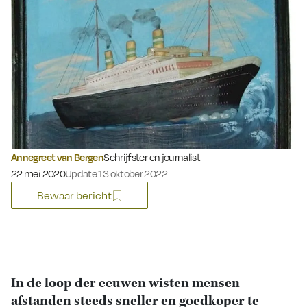
Annegreet van Bergen
Schrijfster en journalist
Gepubliceerd op:
22 mei 2020
Update 13 oktober 2022
Bewaar bericht
In de loop der eeuwen wisten mensen
afstanden steeds sneller en goedkoper te