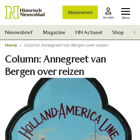
Abonneren
Account
Menu
Nieuwsbrief
Magazine
HN Actueel
Shop
Ge
Home
Column: Annegreet van Bergen over reizen
Column: Annegreet van
Bergen over reizen
Zoek