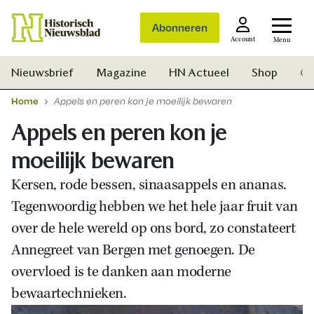
Abonneren
Account
Menu
Nieuwsbrief
Magazine
HN Actueel
Shop
Ge
Home
Appels en peren kon je moeilijk bewaren
Appels en peren kon je
moeilijk bewaren
Kersen, rode bessen, sinaasappels en ananas.
Tegenwoordig hebben we het hele jaar fruit van
over de hele wereld op ons bord, zo constateert
Annegreet van Bergen met genoegen. De
overvloed is te danken aan moderne
bewaartechnieken.
Zoek