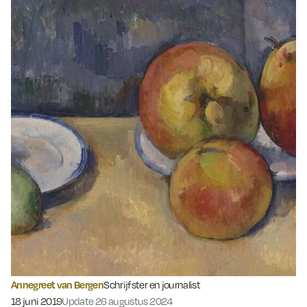
Annegreet van Bergen
Schrijfster en journalist
Gepubliceerd op:
18 juni 2019
Update 26 augustus 2024