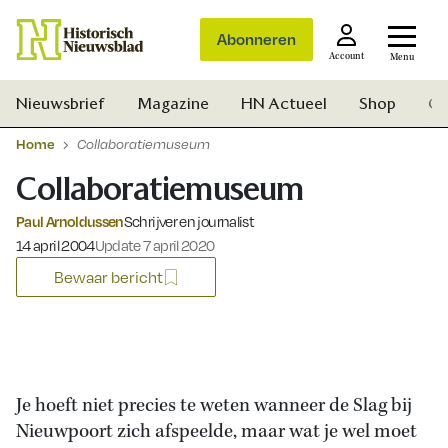
Abonneren
Account
Menu
Nieuwsbrief
Magazine
HN Actueel
Shop
Ge
Home
Collaboratiemuseum
Collaboratiemuseum
Paul Arnoldussen
Schrijver en journalist
Gepubliceerd op:
14 april 2004
Update 7 april 2020
Bewaar bericht
Je hoeft niet precies te weten wanneer de Slag bij
Nieuwpoort zich afspeelde, maar wat je wel moet
Zoek