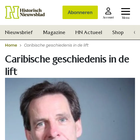
Abonneren
Account
Menu
Nieuwsbrief
Magazine
HN Actueel
Shop
Ge
Home
Caribische geschiedenis in de lift
Caribische geschiedenis in de
lift
Zoek