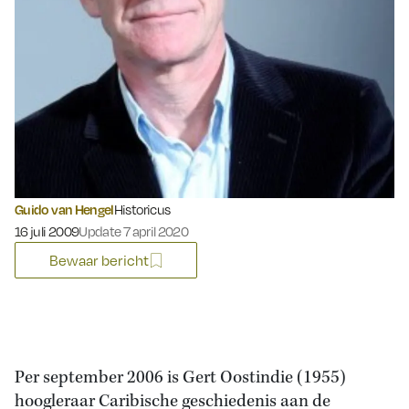
Guido van Hengel
Historicus
Gepubliceerd op:
16 juli 2009
Update 7 april 2020
Bewaar bericht
Per september 2006 is Gert Oostindie (1955)
hoogleraar Caribische geschiedenis aan de