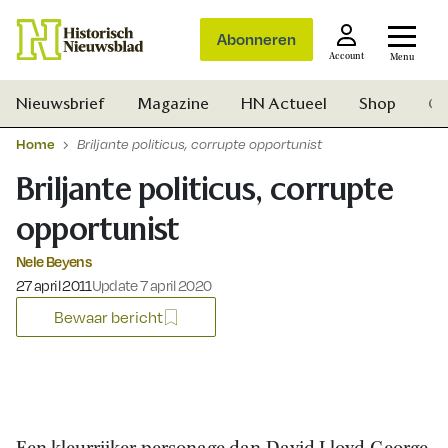
Abonneren
Account
Menu
Nieuwsbrief
Magazine
HN Actueel
Shop
Ge
Home
Briljante politicus, corrupte opportunist
Briljante politicus, corrupte
opportunist
Nele Beyens
Gepubliceerd op:
27 april 2011
Update 7 april 2020
Bewaar bericht
Zoek