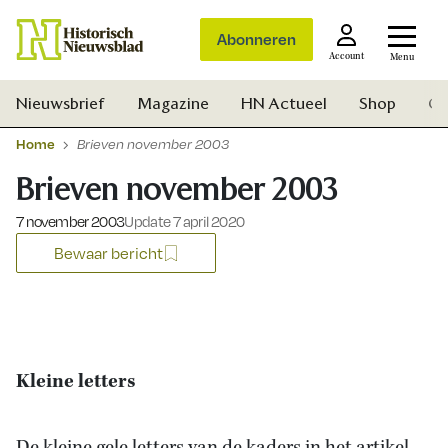
Abonneren
Account
Menu
Nieuwsbrief
Magazine
HN Actueel
Shop
Ge
Home
Brieven november 2003
Brieven november 2003
Gepubliceerd op:
7 november 2003
Update 7 april 2020
Bewaar bericht
Kleine letters
Zoek