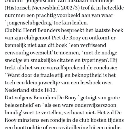
column `Jongensclub' van Bastiaan Bommeljé
(Historisch Nieuwsblad 2002/3) trof ik in hetzelfde
nummer een prachtig voorbeeld aan van waar
`jongensclubgedrag' toe kan leiden.
Clublid Henri Beunders bespreekt het laatste boek
van zijn clubgenoot Piet de Rooy en ontkomt er
kennelijk niet aan dit boek `een verfrissend
eenvoudig overzicht' te noemen, `met de nodige
snedige en smakelijke citaten en typeringen'. Hij
trekt als het ware vanzelfsprekend de conclusie:
`Want door de fraaie stijl en beknoptheid is het
toch een klein juweeltje van een leesboek over
Nederland sinds 1813.'
Dat volgens Beunders De Rooy `getuigt van grote
belezenheid' en `als een ware onderwijzerszoon
bondig' weet te vertellen, verbaast niet. Het zal De
Rooy minstens een rondje in de club kosten tijdens
een boottochtje of een ravitaillering bij een eindje