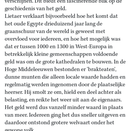
verschijnen. Dit biedt een fascinerende blik op de
geschiedenis van het geld.
Lietaer verklaart bijvoorbeeld hoe het komt dat
het oude Egypte drieduizend jaar lang de
graanschuur van de wereld is geweest met
overvloed voor iedereen, en hoe het mogelijk was
dat er tussen 1000 en 1300 in West-Europa in
betrekkelijk kleine gemeenschappen voldoende
geld was om de grote kathedralen te bouwen. In de
Hoge Middeleeuwen bestonden er 'brakteaten',
dunne munten die alleen locale waarde hadden en
regelmatig werden ingenomen door de plaatselijke
heerser. Hij smolt ze om, hield een deel achter als
belasting, en reikte het weer uit aan de eigenaars.
Het geld werd dus vanzelf minder waard in plaats
van meer. Iedereen ging het dus sneller uitgeven en
daardoor ontstond grotere welvaart onder het
gewone volk.