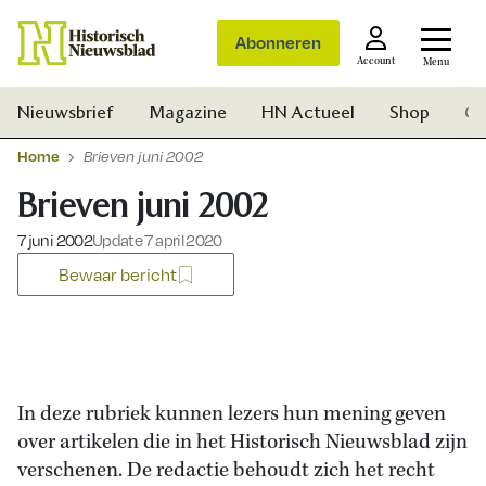
Abonneren
Account
Menu
Nieuwsbrief
Magazine
HN Actueel
Shop
Ge
Home
Brieven juni 2002
Brieven juni 2002
Gepubliceerd op:
7 juni 2002
Update 7 april 2020
Bewaar bericht
In deze rubriek kunnen lezers hun mening geven
over artikelen die in het Historisch Nieuwsblad zijn
Zoek
verschenen. De redactie behoudt zich het recht