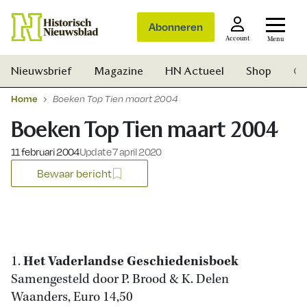
Abonneren
Account
Menu
Nieuwsbrief
Magazine
HN Actueel
Shop
Ge
Home
Boeken Top Tien maart 2004
Boeken Top Tien maart 2004
Gepubliceerd op:
11 februari 2004
Update 7 april 2020
Bewaar bericht
1.
Het Vaderlandse Geschiedenisboek
Samengesteld door P. Brood & K. Delen
Zoek
Waanders, Euro 14,50