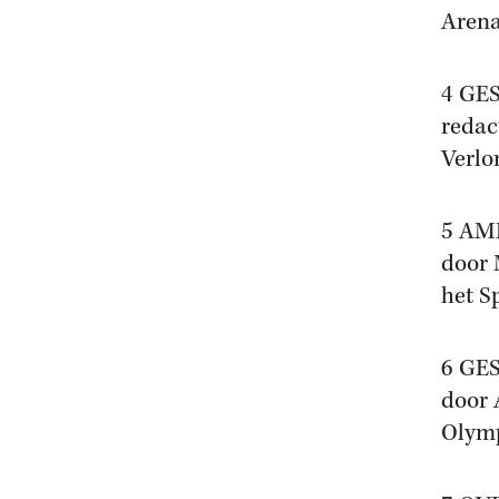
Arena
4 GE
redac
Verlo
5 AM
door 
het S
6 GE
door 
Olymp