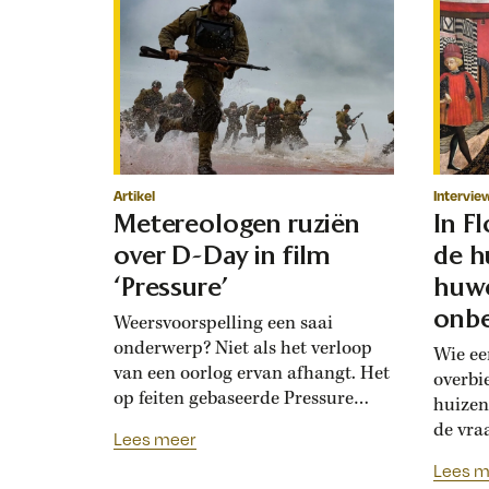
Artikel
Intervie
Metereologen ruziën
In F
over D-Day in film
de h
‘Pressure’
huwe
onbe
Weersvoorspelling een saai
onderwerp? Niet als het verloop
Wie ee
van een oorlog ervan afhangt. Het
overbi
op feiten gebaseerde Pressure
huizen
toont de hoogoplopende ruzie
de vra
Lees meer
tussen geallieerde meteorologen
Renais
Lees m
over de verwachting voor D-Day.
ook la