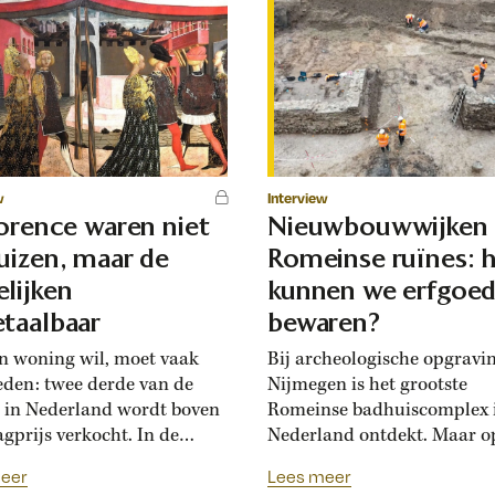
w
Interview
lorence waren niet
Nieuwbouwwijken
uizen, maar de
Romeinse ruïnes: 
lijken
kunnen we erfgoe
taalbaar
bewaren?
n woning wil, moet vaak
Bij archeologische opgravi
eden: twee derde van de
Nijmegen is het grootste
 in Nederland wordt boven
Romeinse badhuiscomplex 
agprijs verkocht. In de
Nederland ontdekt. Maar o
sance hadden Florentijnen
plek van de opgraving wor
eer
Lees meer
st van overbiedingsgekte:
binnenkort een nieuwe wo