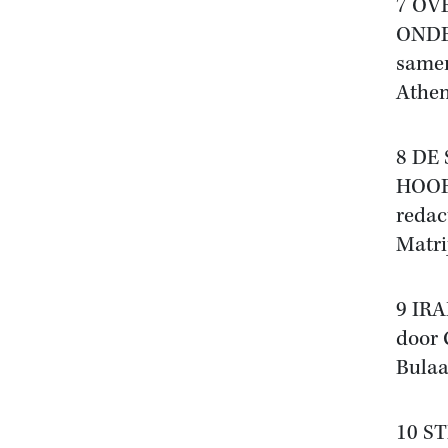
7 OV
OND
samen
Athen
8 DE
HOO
redac
Matri
9 IR
door 
Bulaa
10 S