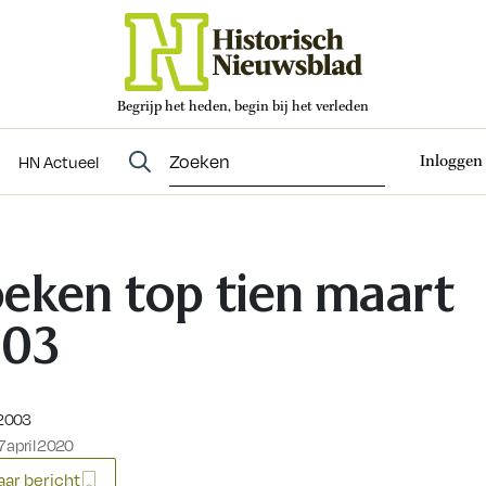
Begrijp het heden, begin bij het verleden
Abonneren
t
Evenementen
HN Actueel
Inloggen
HN Actueel
eken top tien maart
003
eerd op:
 2003
 april 2020
ar bericht