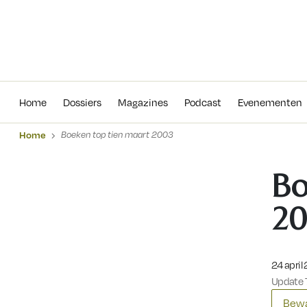
Home
Dossiers
Magazines
Podcas
Home
Dossiers
Magazines
Podcast
Evenementen
Home
Boeken top tien maart 2003
Bo
2
Gepublic
24 april
Update 7
Bewa