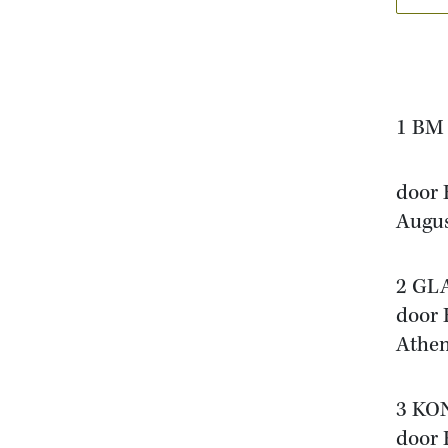
1 BM
door 
Augus
2 GL
door 
Athen
3 KO
door 