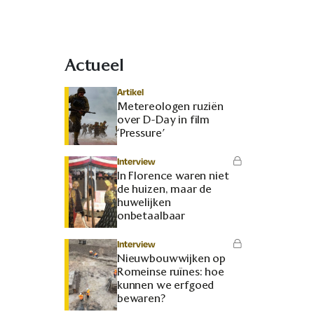
Actueel
Artikel
Metereologen ruziën
over D-Day in film
‘Pressure’
Interview
In Florence waren niet
de huizen, maar de
huwelijken
onbetaalbaar
Interview
Nieuwbouwwijken op
Romeinse ruïnes: hoe
kunnen we erfgoed
bewaren?