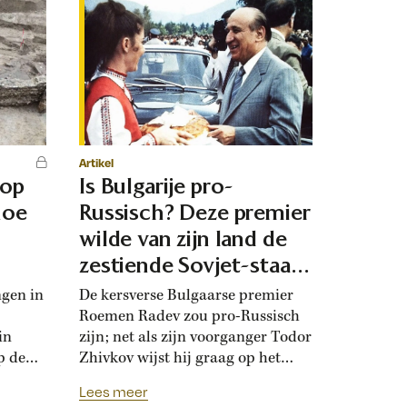
Artikel
 op
Is Bulgarije pro-
hoe
Russisch? Deze premier
d
wilde van zijn land de
zestiende Sovjet-staat
maken
ngen in
De kersverse Bulgaarse premier
Roemen Radev zou pro-Russisch
in
zijn; net als zijn voorganger Todor
p de
Zhivkov wijst hij graag op het
dt
Russische bevrijdingsverhaal van
Lees meer
onwijk
1878. Die vroegere premier was zo