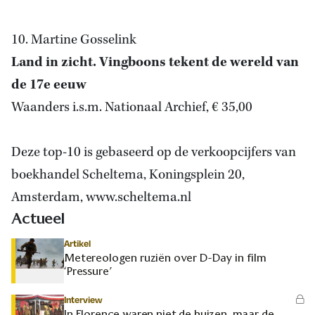
10. Martine Gosselink
Land in zicht. Vingboons tekent de wereld van
de 17e eeuw
Waanders i.s.m. Nationaal Archief, € 35,00
Deze top-10 is gebaseerd op
de verkoopcijfers van
boekhandel
Scheltema, Koningsplein 20,
Amsterdam, www.scheltema.nl
Actueel
Artikel
Metereologen ruziën over D-Day in film
‘Pressure’
Interview
In Florence waren niet de huizen, maar de