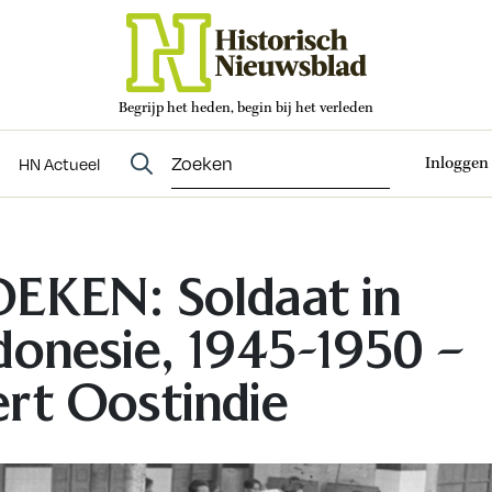
Begrijp het heden, begin bij het verleden
Abonneren
t
Evenementen
HN Actueel
Inloggen
HN Actueel
EKEN: Soldaat in
donesie, 1945-1950 –
rt Oostindie