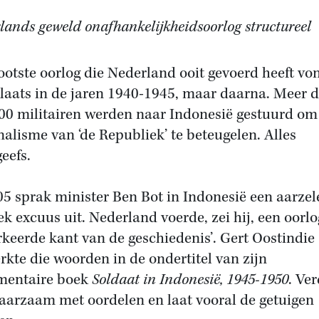
lands geweld onafhankelijkheidsoorlog structureel
ootste oorlog die Nederland ooit gevoerd heeft vo
plaats in de jaren 1940-1945, maar daarna. Meer 
00 militairen werden naar Indonesië gestuurd om
nalisme van ‘de Republiek’ te beteugelen. Alles
eefs.
05 sprak minister Ben Bot in Indonesië een aarze
iek excuus uit. Nederland voerde, zei hij, een oorlo
rkeerde kant van de geschiedenis’. Gert Oostindie
rkte die woorden in de ondertitel van zijn
mentaire boek
Soldaat in Indonesië, 1945-1950
. Ver
paarzaam met oordelen en laat vooral de getuigen