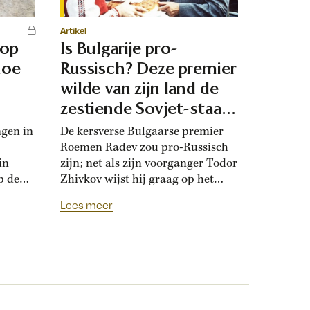
Artikel
 op
Is Bulgarije pro-
hoe
Russisch? Deze premier
d
wilde van zijn land de
zestiende Sovjet-staat
maken
ngen in
De kersverse Bulgaarse premier
Roemen Radev zou pro-Russisch
in
zijn; net als zijn voorganger Todor
p de
Zhivkov wijst hij graag op het
dt
Russische bevrijdingsverhaal van
Lees meer
onwijk
1878. Die vroegere premier was zo
que
loyaal aan het Kremlin, dat hij de
Bulgaarse soevereiniteit inzette in
onderhandelingen met Moskou.
r
Zhivkovs pro-Russische koers
nds
botste met de ideeën van zijn
n.
dochter, die juist...