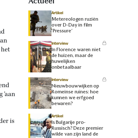
Actueel
Artikel
Metereologen ruziën
over D-Day in film
nd
‘Pressure’
dan
Interview
 het
In Florence waren niet
de huizen, maar de
huwelijken
onbetaalbaar
Interview
lend
Nieuwbouwwijken op
Romeinse ruïnes: hoe
g ‘aan
kunnen we erfgoed
bewaren?
Artikel
der is
Is Bulgarije pro-
Russisch? Deze premier
wilde van zijn land de