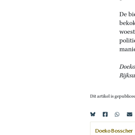
De bi
bekok
woest
polit
manie
Doeko
Rijksu
Dit artikel is gepublice
Doeko Bosscher