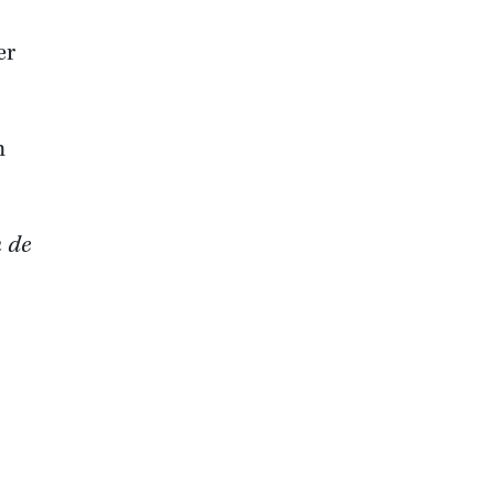
er
n
n de