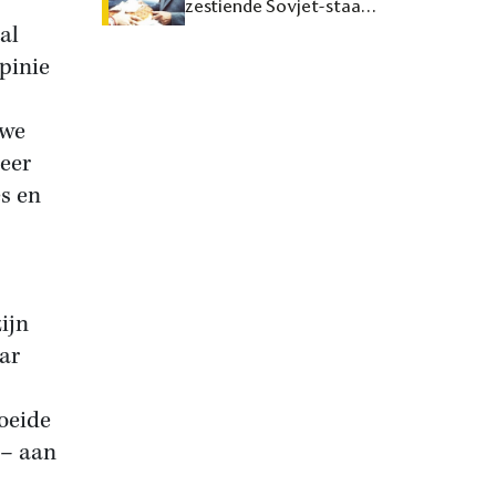
zestiende Sovjet-staat
maken
al
pinie
uwe
eer
s en
ijn
ar
roeide
 – aan