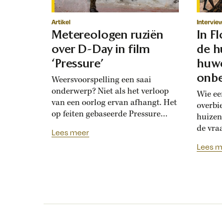
Artikel
Intervie
Metereologen ruziën
In F
over D-Day in film
de h
‘Pressure’
huwe
onbe
Weersvoorspelling een saai
onderwerp? Niet als het verloop
Wie ee
van een oorlog ervan afhangt. Het
overbi
op feiten gebaseerde Pressure
huizen
toont de hoogoplopende ruzie
de vra
Lees meer
tussen geallieerde meteorologen
Renais
Lees m
over de verwachting voor D-Day.
ook la
Bedolven onder tegenstrijdige
doordat
adviezen moet opperbevelhebber
opdrev
Dwight Eisenhower beslissen over
‘bruids
de invasiedatum. Als D-Day een
histor
maand eerder was gepland,
‘Bruid
waren meteorologen het volstrekt
financ