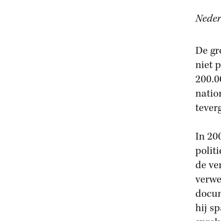
Neder
De gr
niet 
200.0
natio
teverg
In 20
polit
de ve
verwe
docu
hij s