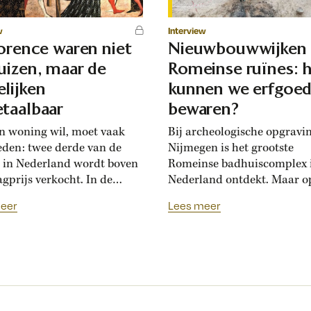
w
Interview
lorence waren niet
Nieuwbouwwijken
uizen, maar de
Romeinse ruïnes: 
lijken
kunnen we erfgoe
taalbaar
bewaren?
n woning wil, moet vaak
Bij archeologische opgravi
eden: twee derde van de
Nijmegen is het grootste
 in Nederland wordt boven
Romeinse badhuiscomplex 
agprijs verkocht. In de
Nederland ontdekt. Maar o
sance hadden Florentijnen
plek van de opgraving wor
eer
Lees meer
st van overbiedingsgekte:
binnenkort een nieuwe wo
 rijke families de prijs
gebouwd. Hoogleraar Moni
en, ontstond er
van den Dries legt uit hoe
schatsinflatie’, vertelt
archeologen en
icus Marlisa den Hartog.
projectontwikkelaars elkaa
sschatten werden een
kunnen helpen om Nederla
iële markt op zich.’ Hoe zag
erfgoed zichtbaar te beware