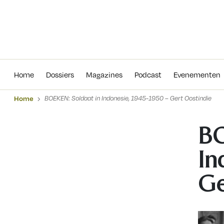
Home
Dossiers
Magazines
Podcas
Home
Dossiers
Magazines
Podcast
Evenementen
Home
BOEKEN: Soldaat in Indonesie, 1945-1950 – Gert Oostindie
BO
In
Ge