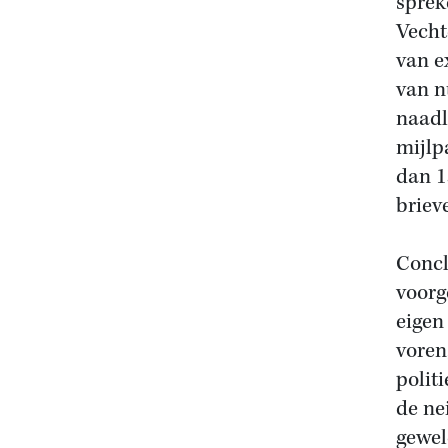
sprek
Vecht
van e
van n
naadl
mijlp
dan 1
briev
Concl
voorg
eigen
voren
polit
de ne
gewel