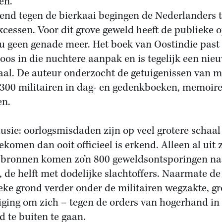
en.
end tegen de bierkaai begingen de Nederlanders t
xcessen. Voor dit grove geweld heeft de publieke o
u geen genade meer. Het boek van Oostindie past
oos in die nuchtere aanpak en is tegelijk een nie
aal. De auteur onderzocht de getuigenissen van m
300 militairen in dag- en gedenkboeken, memoire
en.
usie: oorlogsmisdaden zijn op veel grotere schaal
ekomen dan ooit officieel is erkend. Alleen al uit z
 bronnen komen zo’n 800 geweldsontsporingen na
, de helft met dodelijke slachtoffers. Naarmate de
ieke grond verder onder de militairen wegzakte, g
iging om zich – tegen de orders van hogerhand in
d te buiten te gaan.